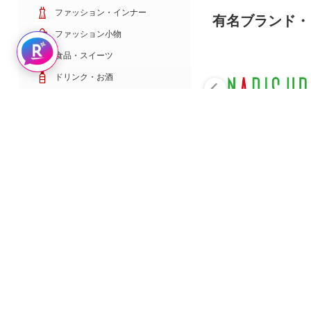
ファッション・インナー
有名ブランド・
ファッション小物
Rakuten AIで探す
食品・スイーツ
ドリンク・お酒
日用雑貨・キッチン用品
コスメ・健康・医薬品
キッズ・ベビー・玩具
家電・TV・カメラ
PC・スマホ・通信
スポーツ・ゴルフ
車・バイク
インテリア・寝具・収納
ペット・花・DIY工具
サービス・リフォーム