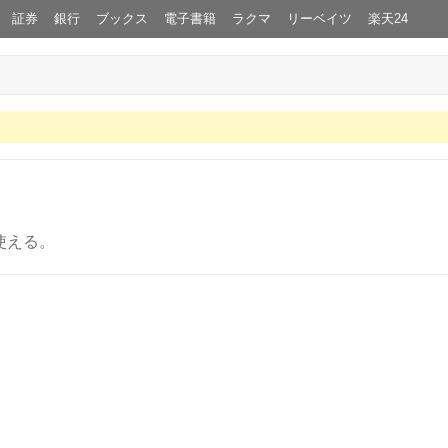
証券
銀行
ブックス
電子書籍
ラクマ
リーベイツ
楽天24
使える。