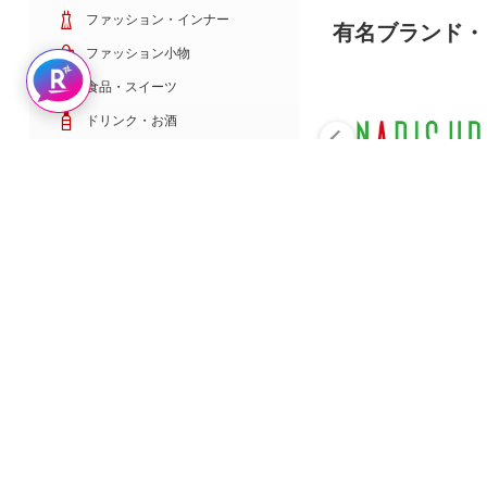
ファッション・インナー
有名ブランド・
ファッション小物
Rakuten AIで探す
食品・スイーツ
ドリンク・お酒
日用雑貨・キッチン用品
コスメ・健康・医薬品
キッズ・ベビー・玩具
家電・TV・カメラ
PC・スマホ・通信
スポーツ・ゴルフ
車・バイク
インテリア・寝具・収納
ペット・花・DIY工具
サービス・リフォーム