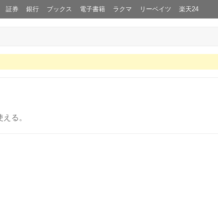
証券
銀行
ブックス
電子書籍
ラクマ
リーベイツ
楽天24
使える。