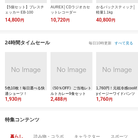
【5個セット】ブレスチ
AUREX│CDラジオカセ
かるパックスティック│
ェッカー EB-100
ットレコーダー
軽量1.1kg
14,800
10,720
40,800
円
円
円
24時間タイムセール
毎日10時更新
すべて見る
5色10枚！毎日選べる快
《50％OFF》ご当地レト
1,760円！元祖冷感coolif
適ショーツ！
ルトカレー9食セット
yイージーワイドパンツ
1,930
2,488
1,760
円
円
円
特集コンテンツ
暮らし
読み物・コラボ
キャラクター
スポーツ