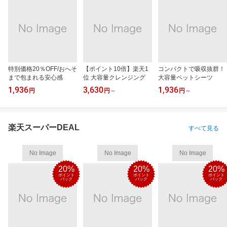
特別価格20％OFF/おへそ
【ポイント10倍】楽天1
コンパクトで吸収抜群！
まで包まれる安心感
位 大容量クレンジング
大容量ペットシーツ
1,936
3,630
1,936
円
円
～
円
～
楽天スーパーDEAL
すべて見る
No Image
No Image
No Image
20%
20%
20%
ポイント
ポイント
ポイント
バック
バック
バック