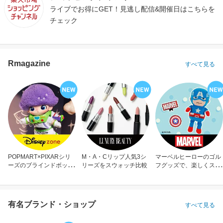
ライブでお得にGET！見逃し配信&開催日はこちらを
チェック
Rmagazine
すべて見る
POPMART×PIXARシリ
M・A・Cリップ人気3シ
マーベルヒーローのゴル
ーズのブラインドボック
リーズをスウォッチ比較
フグッズで、楽しくスコ
ス
アアップ！
有名ブランド・ショップ
すべて見る