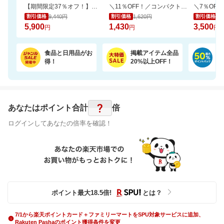
【期間限定37％オフ！】エアラブ4プラス ファンシート ベビーカーの暑さ対策
＼11％OFF！／コンパクトな2倍巻き！キッチンペーパー 12ロール
9,440円
1,620円
3,
割引価格
割引価格
割引価格
5,900
1,430
3,500
円
円
円
食品と日用品がお
掲載アイテム全品
日
得！
20%以上OFF！
ポ
?
あなたはポイント
合計
倍
ログインしてあなたの倍率を確認！
ポイント最大
18.5
倍
!
とは？
7/1から楽天ポイントカード＋ファミリーマートをSPU対象サービスに追加、
Rakuten Pashaのポイント獲得条件を変更