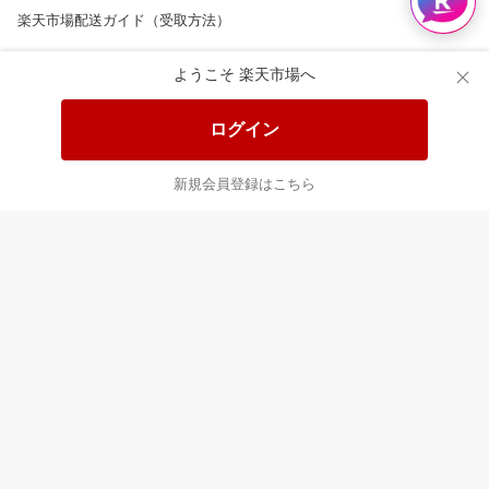
楽天市場配送ガイド（受取方法）
楽天にお店を開きませんか？
ようこそ 楽天市場へ
楽天ショッピングサービスご利用規約
ログイン
ページ内容・広告に関するご意見はこちら
新規会員登録はこちら
楽天クラッチ募金
Rakuten Ichiba English Guide
ご利用ガイド
ヘルプ
ログイン
8/16(日)メンテナンス実施のお知らせ
プラットフォームの透明性及び公正性の向上に関する取り組み