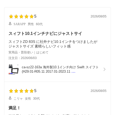
5
2026/08/05
SARAPP
男性
60代
スィフト10.1インチナビにジャストサイ
スィフトZD 83S に社外ナビ10.1インチをつけましたが
ジャストサイズ 素晴らしいフィット感
実用品・普段使い｜はじめて
注文日：2026/06/03
ca-sz22-163a 海外製10.1インチ向け Swift スイフト
(H29.01-R05.11 2017.01-2023.11 
※ZC13S/ZC83S/ZD83S/ZC53S/ZD53S/ZC43S/ZC83S/ZD83S
 (国産ナビ取付不可) スズキ Suzuki ナビ取付フレー
ム ディスプレイオーディオ向け (車 内装 カーナビ 
オーディオ)
5
2026/08/05
こリャ
女性
30代
満足！