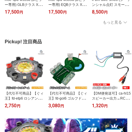
ー専用) GLBクラス X247
ー専用) EQBクラス X243
ンシャル点灯 スモークレ
(2020.06以降 R02.06以
(2022以降 R04以降) (75-
ンズ) BMW M8シリーズ
17,500
17,500
8,500
円
円
円
降) (75-100mm 3.0-4.0in
100mm 3.0-4.0inch用) ベ
F91 コンバーチブル F92
ch用) ベンツ MercedesB
ンツ MercedesBenz ABS
クーペ (左ハンドル専用)
もっと見る
enz ABSインナーバッフ
インナーバッフルボード
LEDドアミラーウィンカ
ルボード スピーカーアダ
スピーカーアダプター DI
ー 流星点灯 (車 LED シー
プター DIY取付 (カーパ
Y取付 (カーパーツ オー
ケンシャル ウィンカー
ーツ オーディオ)
ディオ)
ウインカー ミラーウィン
Pickup! 注目商品
カー サイドミラー カス
タムパーツ)
【代引不可商品】【ぐィ
【代引不可商品】【ぐィ
【DM便発送可】ca-hl15
王】fd-etp6 ロシアンド
王】fd-gol6 ゴルフドリ
スピーカー出力→RCA変
リンクルーレット パーテ
ンクゲーム パーティーを
換 2chハイローコンバー
2,750
3,080
1,320
円
円
円
ィーを盛り上げる！ ショ
盛り上げる！ ショットグ
ター Hi LowConverter
ットグラスルーレット 飲
ラス 飲み会ゲーム ゴル
(車 スピーカー カースピ
み会ゲーム 食品衛生法検
フ打ち上げなどに！食品
ーカー 変換 カスタムパ
査済 ロシアンルーレット
衛生法検査済 (パーティ
ーツ オーディオ カーオ
ドリンクゲーム (パーテ
ーゲーム おもちゃ 飲み
ーディオ コンバーター