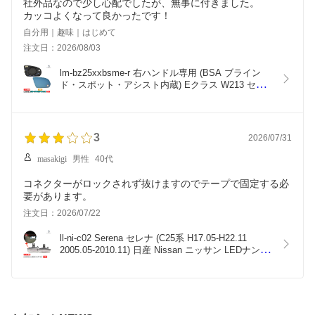
社外品なので少し心配でしたが、無事に付きました。
カッコよくなって良かったです！
自分用｜趣味｜はじめて
注文日：2026/08/03
lm-bz25xxbsme-r 右ハンドル専用 (BSA ブライン
ド・スポット・アシスト内蔵) Eクラス W213 セダ
ン (2016-2023 H28-R05) Mercedes Benz メルセデ
ス ベンツ 親水 & ワイドミラー & ブルードアミラー
レンズ (サイドミラー ブルーレンズ ワイドミラー 
撥水)
3
2026/07/31
masakigi
男性
40代
コネクターがロックされず抜けますのでテープで固定する必
要があります。
注文日：2026/07/22
ll-ni-c02 Serena セレナ (C25系 H17.05-H22.11 
2005.05-2010.11) 日産 Nissan ニッサン LEDナンバ
ー灯 ライセンスランプ 自社企画商品 (LED ナンバ
ープレートランプ ライセンス灯 番号灯 番号表示灯 
ドレスアップ 車 カスタムパーツ 外装灯 外装ランプ 
自動車部品)