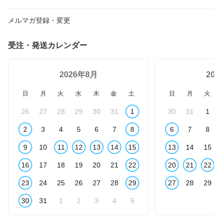
メルマガ登録・変更
受注・発送カレンダー
2026年8月
20
日
月
火
水
木
金
土
日
月
火
26
27
28
29
30
31
1
30
31
1
2
3
4
5
6
7
8
6
7
8
9
10
11
12
13
14
15
13
14
15
16
17
18
19
20
21
22
20
21
22
23
24
25
26
27
28
29
27
28
29
30
31
1
2
3
4
5