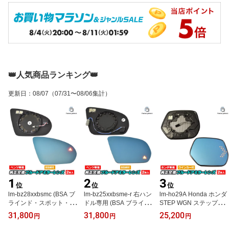
👑人気商品ランキング👑
更新日
：
08/07
（07/31〜08/06集計）
1
2
3
位
位
位
lm-bz28xxbsmc (BSA ブ
lm-bz25xxbsme-r 右ハン
lm-ho29A Honda ホンダ
ラインド・スポット・ア
ドル専用 (BSA ブライン
STEP WGN ステップワ
シスト内蔵) CLAクラス
ド・スポット・アシスト
ゴン (RK1.2.5.6系 H21.1
31,800
31,800
25,200
円
円
円
X118 シューティングブ
内蔵) Eクラス W213 セ
0-H27.03 2009.10-2015.