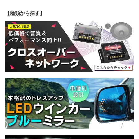
レーク (2019.12以降 R0
ダン (2016-2023 H28-R
03) LEDウインカードア
1.12以降) MercedesBen
05) Mercedes Benz メル
ミラーレンズ ブルー ド
z メルセデス ベンツ 親水
セデス ベンツ 親水 & ワ
アミラーガラス ( サイド
【種類から探す】
& ワイドミラー & ブルー
イドミラー & ブルードア
ミラー ブルーレンズ ワ
ドアミラーレンズ (サイ
ミラーレンズ (サイドミ
イドミラー 撥水 親水加
ドミラー ブルーレンズ
ラー ブルーレンズ ワイ
工 ウインカー ミラーヒ
ワイドミラー)
ドミラー 撥水)
ーター )