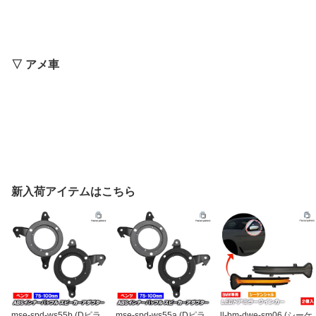
▽ アメ車
新入荷アイテムはこちら
mse-spd-ws55b (Dピラ
mse-spd-ws55a (Dピラ
ll-bm-dwe-sm06 (シーケ