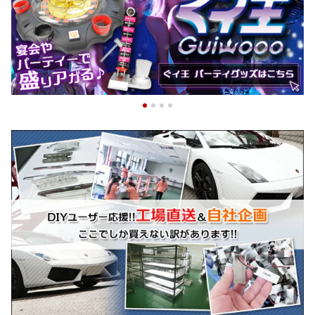
ィーゲーム おもちゃ 飲
会 宴会 プレゼント 贈り
ウーハー ウーファー カ
み会 宴会 プレゼント 贈
物 お祝い 罰ゲーム ビン
ー用品 カーパーツ ドレ
り物 お祝い 罰ゲーム )
ゴ景品 2次会 楽しい)
スアップ 自動車 RCA)