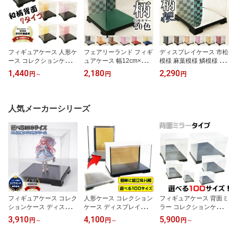
フィギュアケース 人形ケ
フェアリーランド フィギ
ディスプレイケース 市松
ース コレクションケース
ュアケース 幅12cm×奥行
模様 麻葉模様 鱗模様 和
幅12cm 奥行12cm 高08c
12cm×高08cm 台座フェ
柄 台座ミラー加工 巾12c
1,440
2,180
2,290
円
～
円
円
m～40cm ディスプレイ
ルト 市松模様 麻葉模様
m×奥行12cm×高08cm フ
収納 竈門炭治郎 たんじ
鱗模様 和柄
ェアリーランドケース
ろう の羽織にもなってい
る伝統的な和柄 透明 卓
人気メーカーシリーズ
上 スクエア 組み立て式
プラスチック 市松模様
麻葉模様 鱗模様 和柄 フ
ェアリーランドケース
フィギュアケース コレク
人形ケース コレクション
フィギュアケース 背面ミ
ションケース ディスプレ
ケース ディスプレイケー
ラー コレクションケース
イケース 人形ケース フ
ス 背面金張り 幅32cm 奥
幅32cm×奥行32cm×高32
3,910
4,100
5,900
円
～
円
～
円
～
ェアリーランド ケース
行32cm 高さ32cm 36cm
cm/36cm/40cm/45cm/50