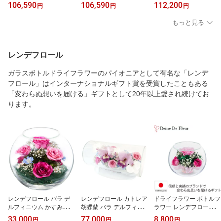
0mm D140mm H80mm
0mm D140mm H80mm
本製 音楽療法
106,590
106,590
112,200
円
円
円
マホガニー材 ブラウン
マホガニー材 ワインレッ
音楽療法
ド 半艶 音楽療法
もっと見る
レンデフロール
ガラスボトルドライフラワーのパイオニアとして有名な「レンデ
フロール」はインターナショナルギフト賞を受賞したこともある
「変わらぬ想いを届ける」ギフトとして20年以上愛され続けてお
ります。
レンデフロール バラ デ
レンデフロール カトレア
ドライフラワー ボトルフ
ルフィニウム かすみ草
胡蝶蘭 バラ デルフィニ
ラワー レンデフロール S
ドライフラワー ボトルフ
ューム かすみ草 ドライ
-C W116×H92mm 新築祝
33,000
77,000
8,800
円
円
円