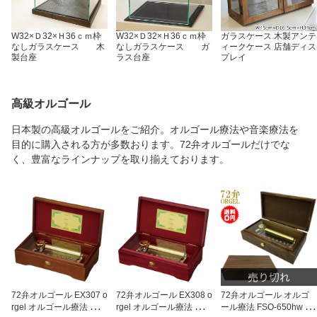
W32×Ｄ32×Ｈ36ｃｍ枠
W32×Ｄ32×Ｈ36ｃｍ枠
ガラスケース 木製アンテ
なしガラスケース 木
なしガラスケース ガ
ィークケース 店舗ディス
製台座
ラス台座
プレイ
高級オルゴール
日本製の高級オルゴールをご紹介。オルゴール療法や音楽療法を
目的に購入される方が多数おります。72弁オルゴールだけでな
く、豊富なラインナップを取り揃えております。
72弁オルゴール EX307 o
72弁オルゴール EX308 o
72弁オルゴール オルゴ
rgel オルゴール療法 W27
rgel オルゴール療法 W27
ール療法 FSO-650hw 日