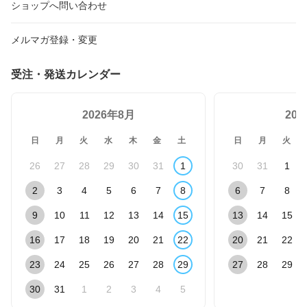
ショップへ問い合わせ
メルマガ登録・変更
受注・発送カレンダー
2026年8月
20
日
月
火
水
木
金
土
日
月
火
26
27
28
29
30
31
1
30
31
1
2
3
4
5
6
7
8
6
7
8
9
10
11
12
13
14
15
13
14
15
16
17
18
19
20
21
22
20
21
22
23
24
25
26
27
28
29
27
28
29
30
31
1
2
3
4
5