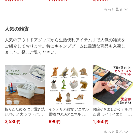
ラワー A-K 送料無料 花
フラワー ボトルフラワー
い 開業祝い 花ギフト 母
ギフト 花束 お祝い プレ
TC-V 送料無料 W376×H
の日 定年祝い
もっと見る
ゼント 記念品 生花 イン
209×D180mm 花ギフト
テリア
花束 お祝い プレゼント
記念品 生花 インテリア
人気の雑貨
人気のアウトドアグッズから生活便利アイテムまで人気の雑貨を
ご紹介しております。特にキャンプブームに最適な商品も入荷し
ました。是非ご覧ください。
折りたためる つけ置き洗
インテリア雑貨 アニマル
お絵かきましかくアルバ
いバケツ 大 ソフトバス
置物 YOGAアニマル 全1
ム 薄 ライトイエロー 写
ケット 蓋つき 洗濯板付
1種（ぶた ハリネズミ ひ
真168枚収納可能 表紙に
3,580
890
1,360
円
円
円
き 吊り下げフック 水抜
つじ きつね 犬 カエル 猫
絵が描ける 大容量 まし
き穴付き 取っ手付き ハ
うさぎ）ヨガポーズ かわ
かくサイズ スクエア判
もっと見る