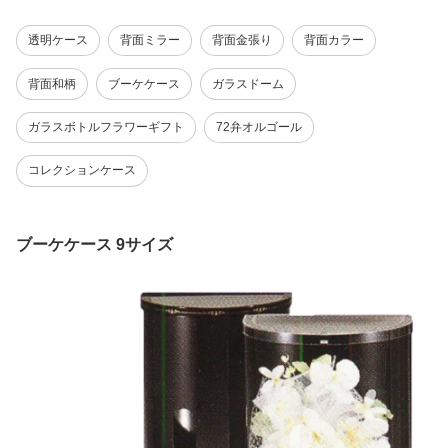
幅32cm 奥行32cm 高さ 3
40cm 45cm 50cm 55cm
cm/55cm/60cm/64cm/70
2cm/36cm/40cm/45cm/5
60cm 64cm 70cm【選べ
cm 卓上 鏡 フィギュアケ
透明ケース
背面ミラー
背面金張り
背面カラー
0cm/55cm/60cm/64cm/7
る100サイズ】雛人形 五
ース コレクションラック
0cm 卓上 ホビー 収納 ブ
月人形 ウェイトドール
フィギュアラック コレク
ーケケース ミニカーケー
体重ベア ぬいぐるみ ブ
ションキャビネット ミラ
背面和柄
ブーケケース
ガラスドーム
ス フィギュア 透明 クリ
ーケ フラワーケース 折
ー付き 鏡付き フェアリ
ア ケース 組み立て式 持
りたたみ式 軽量 プラス
ーランド 折り畳み 軽量
ガラスボトルフラワーギフト
72弁オルゴール
ち運び 軽量
チック
持ち運び
コレクションケース
ブーケケース 9サイズ