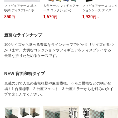
フィギュアケース 卓上
人形ケース フィギュアケ
フィギュアケース コレク
収納 ディスプレイ ホビ
ース コレクションケース
ションケース ディスプレ
ー プラスチック コンパ
台座フェルト 幅12cm×奥
イケース ショーケース
850
1,670
1,930
円
円
円
～
クト 幅12cm 奥行12cm
行12cm×高08cm フェル
人形ケース 卓上 台座ミ
高さ8cm フェアリーラン
ト 透明 クリア 組み立て
ラー 巾12cm×奥行12cm
ドケース ブーケケース
分解 コンパクト 収納 人
×高08cm～40cm クリア
フラワーケース ミニカー
形 フィギュア コレクシ
透明 プラモデル 収納 展
豊富なラインナップ
ケース フィギュア 透明
ョン 展示 ショーケース
示 折り畳み ミラー ホビ
クリア ケース 組み立て
プラスチック 軽量 持ち
ー ミニカー フィギュア
100サイズから選べる豊富なラインナップでピッタリサイズが見つ
式 持ち運び 軽量 H12cm
運び ミニカー 趣味 ホコ
プラモデル 選べる100サ
かります。大切なコレクションやフィギュアをディスプレイする
D12cm H8cm
リ除け フェアリーランド
イズ 1セット
最適な折りたためるケースです。
NEW 背面和柄タイプ
鬼滅の刃で人気の市松模様や麻葉模様、うろこ模様などの柄が登
場！1.台座標準 2.台座フェルト 3.台座ミラーからお好みのタイ
プで楽しんでください。