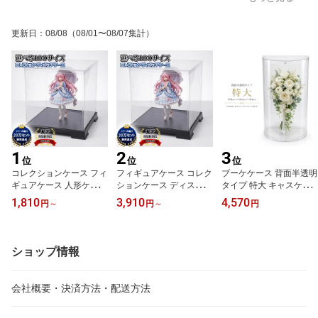
ウスクリーニング 持ち運
いいマスコット オブジェ
写真 大量 整理 ベビー 赤
び バスケット かご 収納
フレンチブルドッグ プー
ちゃん フォトアルバム
おしゃれ コンパクト 軽
ドル
おしゃれ シンプル デコ
更新日
：
08/08
（08/01〜08/07集計）
量 ホワイト グレー 落と
レーション 手作りトレカ
し蓋
正方形 クラフト紙 見開
き 2列 3段
1
2
3
位
位
位
コレクションケース フィ
フィギュアケース コレク
ブーケケース 背面半透明
ギュアケース 人形ケース
ションケース ディスプレ
タイプ 特大 キャスケー
ディスプレイケース 幅2
イケース 人形ケース フ
ドブーケケース ウェディ
1,810
3,910
4,570
円
～
円
～
円
1cm 奥行21cm 高さ 21c
ェアリーランド ケース
ングブーケケース ブライ
m/24cm/27cm/32cm/36c
幅32cm 奥行32cm 高さ 3
ダルブーケケース W32c
m/40cm/45cm/50cm/55c
2cm/36cm/40cm/45cm/5
m D21cm H72cm フラワ
m/60cm フェアリーラン
0cm/55cm/60cm/64cm/7
ーケース 結婚式 記念 花
ショップ情報
ドケース 卓上 透明 ホビ
0cm 卓上 ホビー 収納 ブ
飾り プラスチックケース
ー 収納 ブーケケース ミ
ーケケース ミニカーケー
クリア 透明 背面半透明 1
ニカーケース フィギュア
ス フィギュア 透明 クリ
セット 大型 卓上 大きめ
会社概要・決済方法・配送方法
クリア ケース 組み立て
ア ケース 組み立て式 持
ロングサイズ
式 軽量
ち運び 軽量