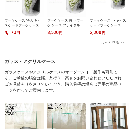
ブーケケース 特大 キャ
ブーケケース 特小 ブー
ブーケケース 小 キャス
スケードブーケケース ウ
ケ ケース ブライダルケ
ケードブーケケース ウェ
ェディングブーケケース
ース フラワーケース W3
ディングブーケケース ブ
4,170
3,520
2,200
円
円
円
ブライダルブーケケース
2cm D21cm H45cm フラ
ライダルブーケケース W
W32cm D21cm H72cm
ワーケース 結婚式 記念
25cm D15cm H32cm 大
もっと見る
フラワーケース 結婚式
花飾り プラスチックケー
型 卓上 持ち運び 軽量 フ
記念 花飾り プラスチッ
ス クリア 透明 背面黒 1
ラワーケース 結婚式 記
クケース クリア 透明 背
セット 大型 卓上 ロング
念 花飾り プラスチック
面黒 1セット 大型 卓上
サイズ 大きめ 持ち運び
ケース クリア 透明 背面
ガラス・アクリルケース
大きめ ロングサイズ
黒 1セット
ガラスケースやアクリルケースのオーダーメイド製作も可能で
す。ご希望の場合は幅、奥行き、高さをお問い合わせいただけれ
ばお見積もりをさせていただき、購入希望の場合は専用の商品ペ
ージを作ってご案内します。