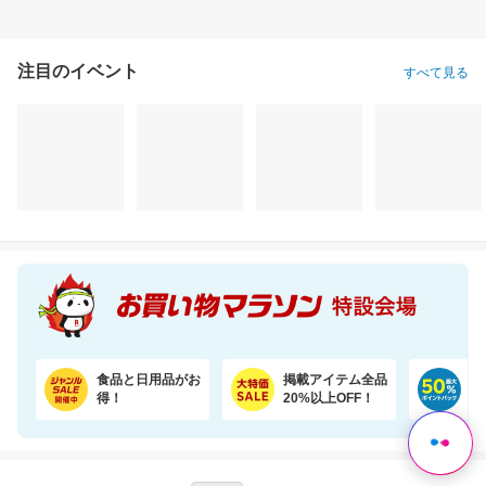
注目のイベント
すべて見る
＼半額！楽天1位★／1袋で4.5兆個の乳酸菌を配合！毎日の調子を考えた乳酸菌サプリ
＼まるで料亭の味！／九州産あご厳選使用「五縁のあご入りだし」
2,640円
2,760円
1,
半額以下
半額以下
割引価格
1,320
1,380
1,430
円
円
円