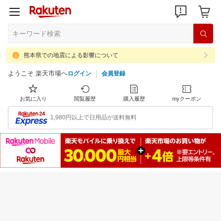
熊本県での地震による影響について
ようこそ 楽天市場へ
ログイン
会員登録
お気に入り
閲覧履歴
購入履歴
myクーポン
1,980円以上で日用品が送料無料