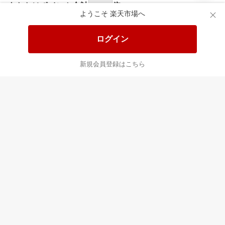
食品と日用品がお
掲載アイテム全品
日
得！
20%以上OFF！
ポ
ようこそ 楽天市場へ
ログイン
あなたはポイント
合計
倍
新規会員登録はこちら
最近チェックした商品
すべて見る