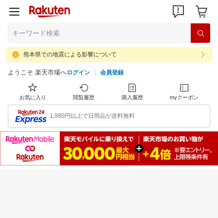
熊本県での地震による影響について
ようこそ 楽天市場へ
ログイン
会員登録
お気に入り
閲覧履歴
購入履歴
myクーポン
1,980円以上で日用品が送料無料