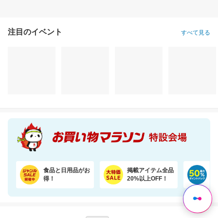
注目のイベント
すべて見る
骨取りほっけ（無塩 2kg）ソテーや煮つけにおすすめ【骨取り魚の飯田商店】
＼半額！楽天1位★／1袋で4.5兆個の乳酸菌を配合！毎日の調子を考えた乳酸菌サプリ
7,590円
2,640円
9,
半額以下
半額以下
割引価格
3,795
1,320
6,380
円
円
円