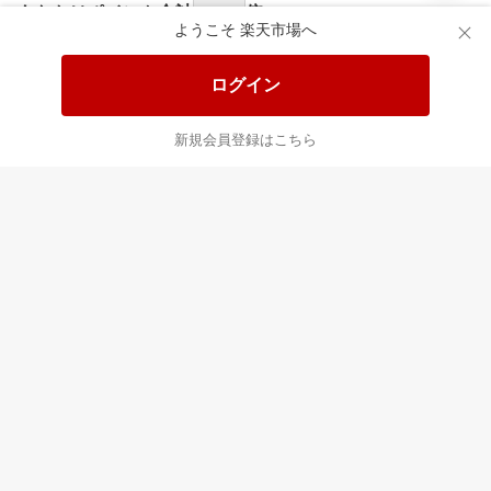
食品と日用品がお
掲載アイテム全品
日
得！
20%以上OFF！
ポ
ようこそ 楽天市場へ
ログイン
あなたはポイント
合計
倍
新規会員登録はこちら
最近チェックした商品
すべて見る