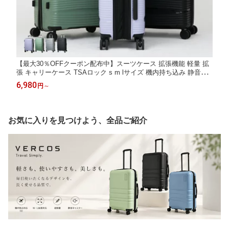
【最大30％OFFクーポン配布中】スーツケース 拡張機能 軽量 拡
張 キャリーケース TSAロック s m lサイズ 機内持ち込み 静音キ
ャスター PP素材 頑丈 防災グッズ 修学旅行 出張 旅行 長期 超軽
6,980
円
～
量 トランク 大容量 おしゃれ かわいい ハード 拡張型 ファスナー
ty2501w
お気に入りを見つけよう、全品ご紹介