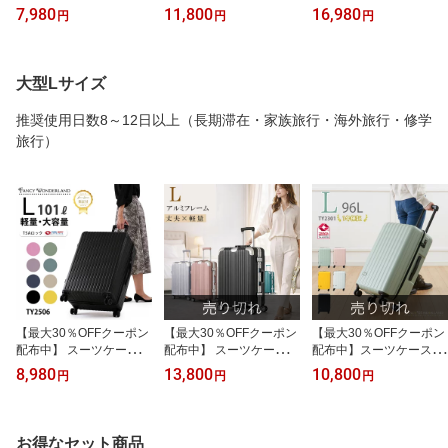
サイズ 軽量 中型 キャリ
サイズ フレームタイプ
ロントオープン mサイズ
7,980
11,800
16,980
円
円
円
ーケース ハード 静音 ダ
レインカバー付き キャリ
キャリーケース キャリー
ブルキャスター TSAロッ
ーケース 軽量 m 大容量
バッグ かわいい おしゃ
ク付き ファスナー式 4泊
中型 TSAロック アルミ
れ 軽量 前開き ハード キ
5日 大容量 シンプル おし
フレーム ドリンクホルダ
ャリー ストッパー付き
大型Lサイズ
ゃれ 可愛い メンズ レデ
ー 丈夫 静音 かわいい お
横開き TSAロック トラ
ィース 人気 修学旅行 海
しゃれ ダブルキャスター
ンクケース 海外 修学 旅
推奨使用日数8～12日以上（長期滞在・家族旅行・海外旅行・修学
外 国内 ビジネス 出張 ベ
修学旅行 ハード グリー
行 レディース メンズ ty2
旅行）
ージュ TY2506
ン ピンク ty2601
309-m
【最大30％OFFクーポン
【最大30％OFFクーポン
【最大30％OFFクーポン
配布中】 スーツケース L
配布中】 スーツケース l
配布中】スーツケース L
サイズ 軽量 大型 キャリ
サイズ フレームタイプ
サイズ キャリーケース l
8,980
13,800
10,800
円
円
円
ーケース ハード 静音 ダ
カバー付き キャリーケー
キャリーバッグ 大型 海
ブルキャスター TSAロッ
ス 大型 軽量 l 大容量 TS
外旅行 ビジネス 出張 留
ク ファスナー 約7泊〜10
Aロック l アルミ 耐衝撃
学 遠征 国際 かわいい TS
泊用 大容量 シンプル お
静音 キャスター ドリン
Aロック 大容量 超軽量
お得なセット商品