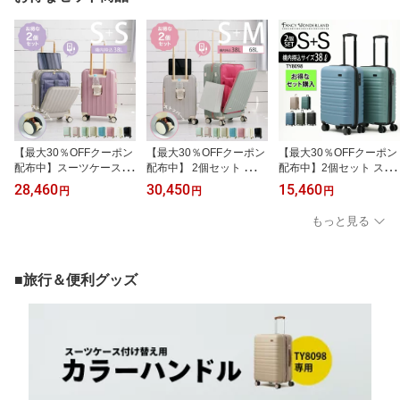
しゃれ 可愛い メンズ レ
クホルダー 両面仕切り
軽い 丈夫 頑丈 旅行カバ
ディース 修学旅行 海外
海外旅行 ハード フレー
ン トランクケース レデ
国内 ビジネス 出張 ブラ
ム グリーン ty2601
ィース メンズ ホワイト
ック 黒 TY2506
白 ty2301-l
【最大30％OFFクーポン
【最大30％OFFクーポン
【最大30％OFFクーポン
配布中】スーツケース s
配布中】 2個セット スー
配布中】2個セット スー
サイズ 機内持ち込み フ
ツケース フロントオープ
ツケース s 軽量 2泊3日
28,460
30,450
15,460
円
円
円
ロントオープン キャリー
ン sサイズ mサイズ キャ
キャリーケース s 1泊 キ
ケース s 軽量 キャリーバ
リーケース 軽量 キャリ
ャリーバッグ 機内持ち込
もっと見る
ッグ 前開き lcc ドリンク
ーバッグ 前開き 横開き
み ss 送料無料 保証付 超
ホルダー SNS おすすめ
ハード かわいい おすす
軽量 小型 sサイズ キャリ
ブランド ストッパー付き
め ストッパー付き 多機
ーバック tsaロック ビジ
トランク 旅行 大容量 TS
能 ハードキャリーケース
ネス 4輪 旅行カバン キャ
■旅行＆便利グッズ
Aロック ty2309-s2
シンプル トラックケース
リーバック トランクケー
ty2309-sm
ス ty8098