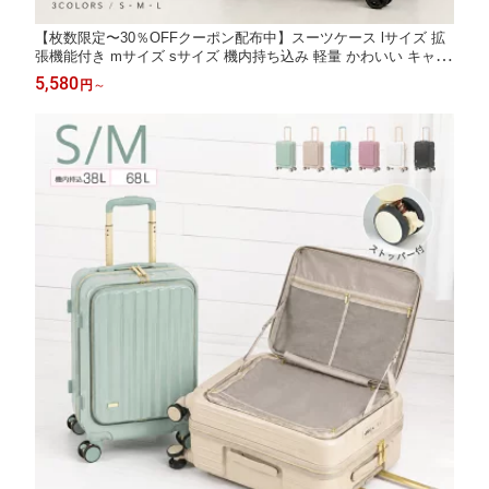
【枚数限定〜30％OFFクーポン配布中】スーツケース lサイズ 拡
張機能付き mサイズ sサイズ 機内持ち込み 軽量 かわいい キャリ
ーケース m キャリーバッグ l トランクケース 旅行 TSAロック ハ
5,580
円
～
ード おしゃれ シンプル ty2607