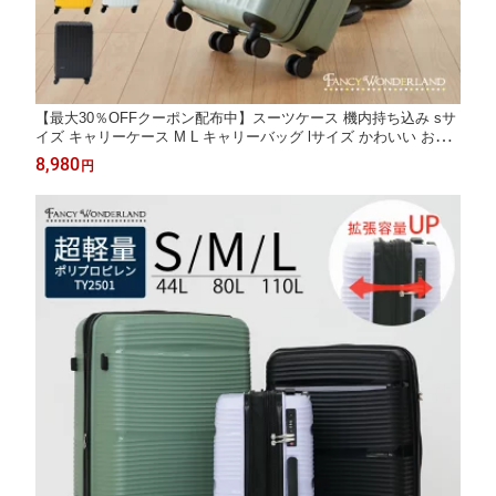
【最大30％OFFクーポン配布中】スーツケース 機内持ち込み sサ
イズ キャリーケース M L キャリーバッグ lサイズ かわいい おし
ゃれ 旅行箱 軽い mサイズ s 軽量 トランク 1泊 シンプル ビジネ
8,980
円
ス 修学旅行 海外 tsaロック 旅行 安い 大容量 ブラック ty2301