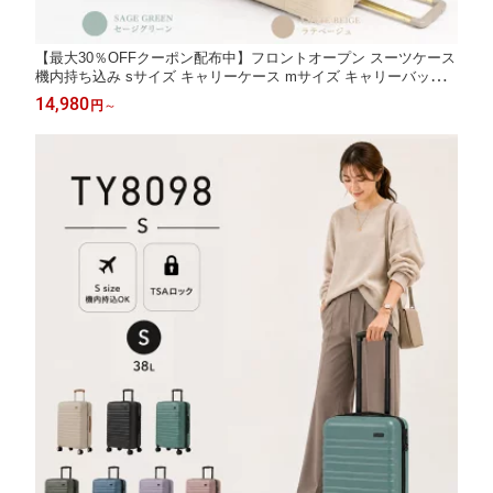
【最大30％OFFクーポン配布中】フロントオープン スーツケース
機内持ち込み sサイズ キャリーケース mサイズ キャリーバッグ
前開き m 軽量 小型 115cm 中型 横開き 国内 旅行 ストッパー付き
14,980
円
～
ハード TSAロック 人気 かわいい 日本 ブランド ty2309-s