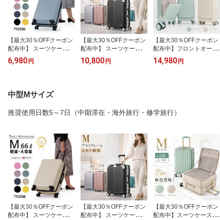
【最大30％OFFクーポン
【最大30％OFFクーポン
【最大30％OFFクーポン
配布中】 スーツケース s
配布中】 スーツケース
配布中】フロントオープ
サイズ 機内持ち込み 軽
機内持ち込み 軽量 フレ
ン スーツケース sサイズ
6,980
10,800
14,980
円
円
円
量 小型 2泊3日 キャリー
ーム キャリーケース s 機
機内持ち込み 多機能 キ
ケース ハード 静音 ダブ
内持込 大容量 TSAロッ
ャリーケース s キャリー
ルキャスター TSAロック
ク sサイズ アルミ フレー
バッグ 軽量 前開き スト
ファスナー 1泊2日 シン
ム 耐衝撃 ダブルキャス
ッパー付き 大容量 耐衝
中型Mサイズ
プル おしゃれ メンズ レ
ター ドリンクホルダー
撃 レトロ TSAロック lcc
ディース 子供用 人気 修
両面仕切り 旅行 ビジネ
ビジネス 修学 国内 旅行
推奨使用日数5～7日（中期滞在・海外旅行・修学旅行）
学旅行 海外 国内 ビジネ
ス 出張 修学旅行 ハード
トランクケース ty2309-s
ス 出張 旅行 TY2506
グリーン ピンク ty2601
【最大30％OFFクーポン
【最大30％OFFクーポン
【最大30％OFFクーポン
配布中】 スーツケース M
配布中】 スーツケース m
配布中】スーツケース フ