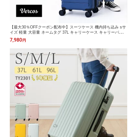
【最大30％OFFクーポン配布中】スーツケース 機内持ち込み sサ
イズ 軽量 大容量 ネームタグ 37L キャリーケース キャリーバッグ
おしゃれ TSAロック 小型 ハード 静音 キャスター ファスナー 修
7,980
円
学旅行 ビジネス 海外 国内 出張 メンズ ネイビー ブラック 黒 青
TY2509