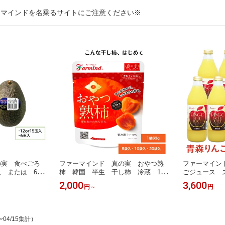
ーマインドを名乗るサイトにご注意ください※
の実 食べごろ
ファーマインド 真の実 おやつ熟
ファーマイン
玉入 または 6玉
柿 韓国 半生 干し柿 冷蔵 1袋6
ごジュース ス
3g
ン 6本入
2,000
3,600
円
～
円
〜04/15集計）