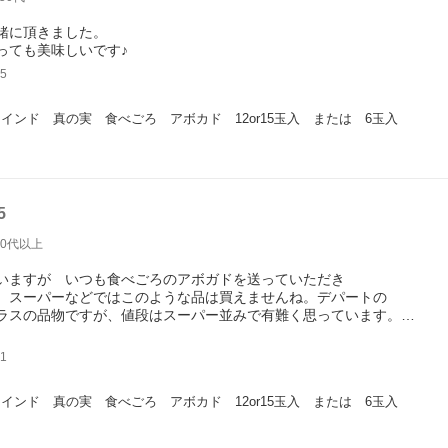
緒に頂きました。
っても美味しいです♪
5
インド　真の実　食べごろ　アボカド　12or15玉入　または　6玉入
5
70代以上
いますが いつも食べごろのアボガドを送っていただき
。スーパーなどではこのような品は買えませんね。デパートの
ラスの品物ですが、値段はスーパー並みで有難く思っています。
せて頂けるのも 貴店の良い品を送ろうという気構え故だと思います。
て良い品を送ってください。また注文します。
1
インド　真の実　食べごろ　アボカド　12or15玉入　または　6玉入