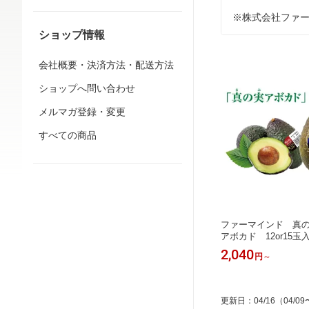
※株式会社ファ
ショップ情報
会社概要・決済方法・配送方法
ショップへ問い合わせ
メルマガ登録・変更
すべての商品
ファーマインド 真
アボカド 12or15
入
2,040
円
～
更新日
：
04/16
（04/09