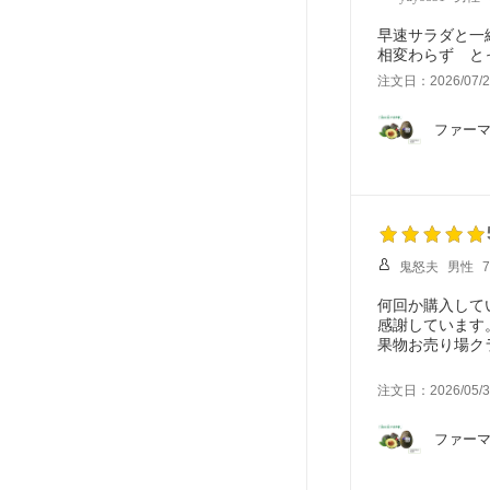
早速サラダと一
相変わらず と
注文日：2026/07/2
ファーマ
鬼怒夫
男性
何回か購入して
感謝しています
果物お売り場ク
発送時期を知ら
今後とも頑張っ
注文日：2026/05/3
居城俊夫」
ファーマ