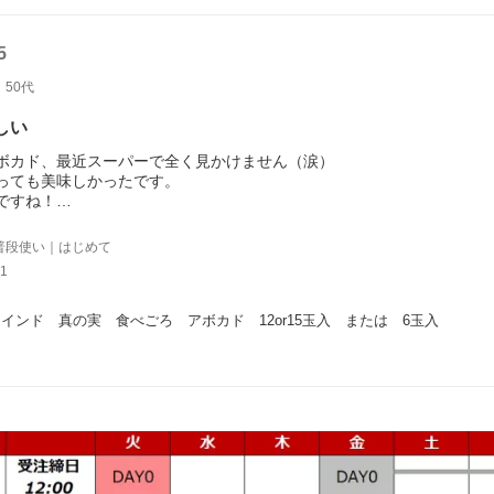
5
50代
しい
ボカド、最近スーパーで全く見かけません（涙）
っても美味しかったです。
ですね！
プレゼントしようか迷ってますｗ
普段使い｜はじめて
1
インド　真の実　食べごろ　アボカド　12or15玉入　または　6玉入