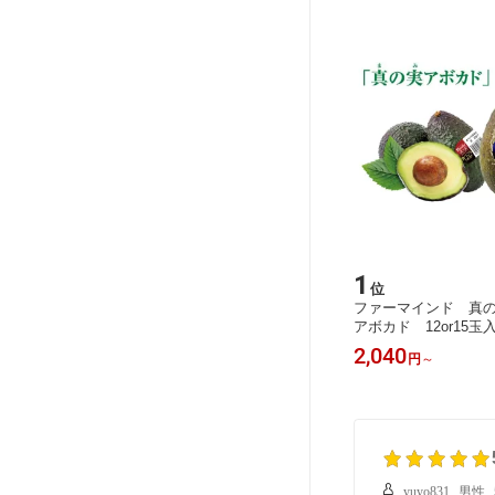
1
位
ファーマインド 真
アボカド 12or15
入
2,040
円
～
yuyo831
男性