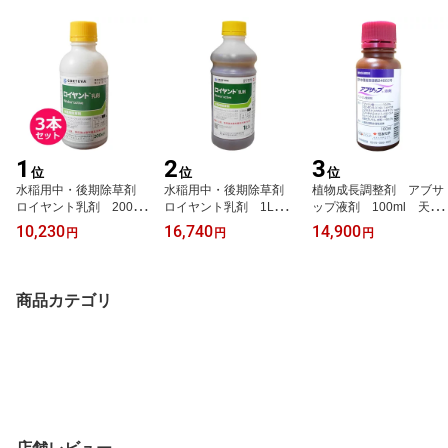
1
2
3
位
位
位
水稲用中・後期除草剤
水稲用中・後期除草剤
植物成長調整剤 アブサ
ロイヤント乳剤 200ml
ロイヤント乳剤 1L 落
ップ液剤 100ml 天然
×3本セット 落水散布
水散布 湛水散布 乾
物由来の植物成長調整
10,230
16,740
14,900
円
円
円
湛水散布 乾田・落水雑
田・落水雑草茎葉散布
剤 ぶどうの着色促進
草茎葉散布 移植水稲
移植水稲 直播水稲 移
果房散布 巨峰・ピオー
直播水稲 移植後20日か
植後20日から ノビエ5
ネ
ら ノビエ5葉期 クサ
葉期 クサムネ・イボク
商品カテゴリ
ムネ・イボクサ・コナ
サ・コナギ・オモダカ
ギ・オモダカ