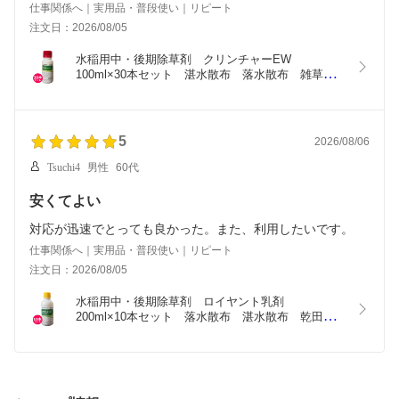
仕事関係へ｜実用品・普段使い｜リピート
注文日：2026/08/05
水稲用中・後期除草剤　クリンチャーEW　
100ml×30本セット　湛水散布　落水散布　雑草茎
葉散布　無人航空機散布　ドローン散布　移植水
稲　直播水稲　ノビエ・キシュウスズメノヒエ
5
2026/08/06
Tsuchi4
男性
60代
安くてよい
対応が迅速でとっても良かった。また、利用したいです。
仕事関係へ｜実用品・普段使い｜リピート
注文日：2026/08/05
水稲用中・後期除草剤　ロイヤント乳剤　
200ml×10本セット　落水散布　湛水散布　乾田・
落水雑草茎葉散布　移植水稲　直播水稲　移植後20
日から　ノビエ5葉期　クサムネ・イボクサ・コナ
ギ・オモダカ