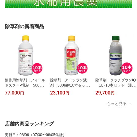
除草剤の新着商品
畑作用除草剤 フィール
除草剤 アージラン液
除草剤 タッチダウンIQ
ドスターP乳剤 500ml×
剤 500ml×10本セッ
1L×10本セット 浸透
10本セット 野菜・畑作
ト 畑作等除草剤 イネ
移行型の非選択性除草
77,000
23,100
29,700
円
円
円
用除草剤 土壌処理型除
科雑草 広葉雑草 茎葉
剤 根まで枯らす 約60
草剤 ノビエ・メヒシ
部および根部から吸収
日間雑草を抑制 難防除
もっと見る
バ・カヤツリグサ・ツユ
薬量選択制 水田畦畔・
雑草 ツユクサ・クズ・
クサ・イヌホオズキ 雑
公園・庭園・堤とう・駐
ササ・竹 茎葉散布 水
草発生前 40日以上の長
車場・宅地・のり面
稲刈取後散布 オモダ
期持続効果
カ・クログワイ
店舗内商品ランキング
更新日
：
08/06
（07/30〜08/05集計）