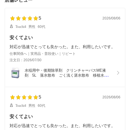
店舗レビュー
5
2026/08/06
Tsuchi4
男性
60代
安くてよい
対応が迅速でとっても良かった。また、利用したいです。
仕事関係へ｜実用品・普段使い｜リピート
注文日：2026/07/30
水稲用中・後期除草剤　クリンチャーバスME液
剤　5L　落水散布　ごく浅く湛水散布　移植水稲　
直播水稲　ノビエ5葉期　カヤツルグサ科雑草　キ
シュウスズメノヒエ・ホタルイ
5
2026/08/06
Tsuchi4
男性
60代
安くてよい
対応が迅速でとっても良かった。また、利用したいです。