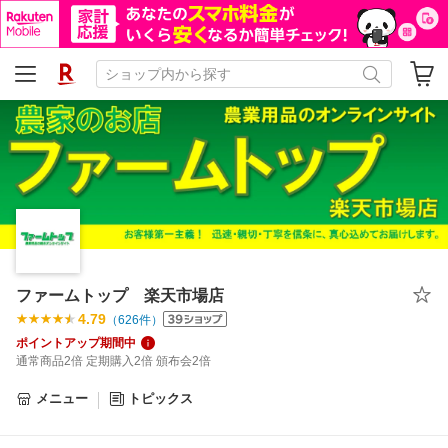
ファームトップ 楽天市場店
4.79
（
626
件）
ポイントアップ期間中
通常商品2倍 定期購入2倍 頒布会2倍
メニュー
トピックス