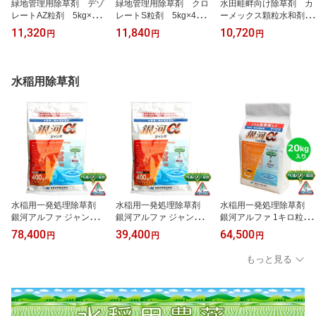
緑地管理用除草剤 デゾ
緑地管理用除草剤 クロ
水田畦畔向け除草剤 カ
レートAZ粒剤 5kg×4袋
レートS粒剤 5kg×4袋
ーメックス顆粒水和剤
セット 緑地管理 タ
セット 水稲刈取り跡用
1kg 畑作、水田畦畔、
11,320
11,840
10,720
円
円
円
ケ・ササ防除 水稲刈取
除草剤 竹・ササ・スス
緑地管理用除草剤 茎葉
跡 根まで枯らす 土壌
キの 防除 非選択性・接
兼土壌処理剤 水稲・だ
中で分解、環境に優しい
触型除草剤 林地・水
いず・みかん・さとうき
除草剤 宅地・駐車場・
田・一般緑地管理 効果
び・パイナップル・飼料
水稲用除草剤
お墓・公園・道路
持続期間は2〜3ヶ月
用さとうきび・樹木等
水稲用一発処理除草剤
水稲用一発処理除草剤
水稲用一発処理除草剤
銀河アルファ ジャンボ
銀河アルファ ジャンボ
銀河アルファ 1キロ粒
400g×20袋セット 水田
400g×10袋セット 水田
剤 20kg 田植同時散
78,400
39,400
64,500
円
円
円
にパックのまま投げ入れ
にパックのまま投げ入れ
布 湛水散布 無人航空
る 移植水稲 直播水
る 移植水稲 直播水
機散布 ドローン散布
もっと見る
稲 移植後3日から ノ
稲 移植後3日から ノ
移植水稲 直播水稲 ノ
ビエ3葉期 ホタルイ・
ビエ3葉期 ホタルイ・
ビエ3葉期 ホタルイ・
ウリカワ・ミズガヤツ
ウリカワ・ミズガヤツ
ウリカワ・ミズガヤツ
リ・オモダカ
リ・オモダカ
リ・クログワイ