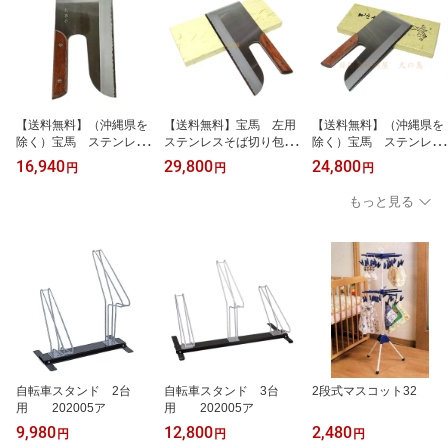
【送料無料】（沖縄県を
【送料無料】宝馬 左用
【送料無料】（沖縄県を
除く）宝馬 ステンレス
ステンレスそば切り包
除く）宝馬 ステンレス
そば切り包丁 弐型 24
丁 300mm 合板柄
そば切り包丁 300mm
16,940
29,800
24,800
円
円
円
0mm 合板柄 69000
690026 201702
合板柄 690026 2
8 202409
01702
もっと見る
自転車スタンド 2台
自転車スタンド 3台
2段式マスコット32
用 202005ア
用 202005ア
9,980
12,800
2,480
円
円
円