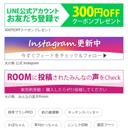
300円OFFクーポンプレゼント
火の鳥 公式 Instagram
火の鳥 みんなの楽天Room
雑草ブラシPRO
鉄の健康鯛
キッチンスパッター
かぼちゃん
草刈かっちゃん
ニンニク切鋏
園芸ブーツ