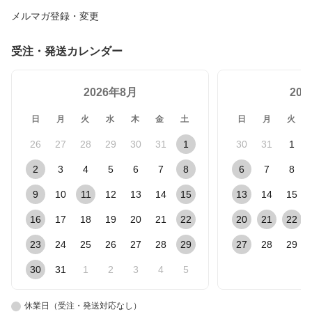
メルマガ登録・変更
受注・発送カレンダー
2026年8月
20
日
月
火
水
木
金
土
日
月
火
26
27
28
29
30
31
1
30
31
1
2
3
4
5
6
7
8
6
7
8
9
10
11
12
13
14
15
13
14
15
16
17
18
19
20
21
22
20
21
22
23
24
25
26
27
28
29
27
28
29
30
31
1
2
3
4
5
休業日（受注・発送対応なし）