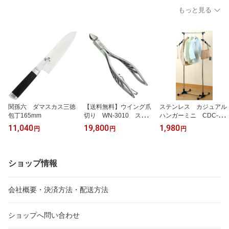
もっと見る
関孫六 ダマスカス三徳
【送料無料】ウイング爪
ステンレス カジュアル
包丁165mm
切り WN-3010 スペシ
ハンガーミニ CDC-752
ャルネイルニッパー ウ
M
11,040
19,800
1,980
円
円
円
イングヤスリ付 PCケ
ース入
ショップ情報
会社概要・決済方法・配送方法
ショップへ問い合わせ