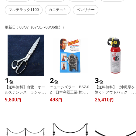
マルチラック1100
カニチョキ
ベンリナー
更新日
：
08/07
（07/31〜08/06集計）
1
2
3
位
位
位
【送料無料】白鷺 オー
ニューシズラー BSZ-0
【送料無料】（沖縄県を
ルステンレス ラシャ切
2 日本利器工業(株) 日
除く）アウトバック カ
鋏 240mm ＃4000
本製 20210311
ウンターアソールト・ス
9,800
498
25,410
円
円
円
81414
トロンガー CA290