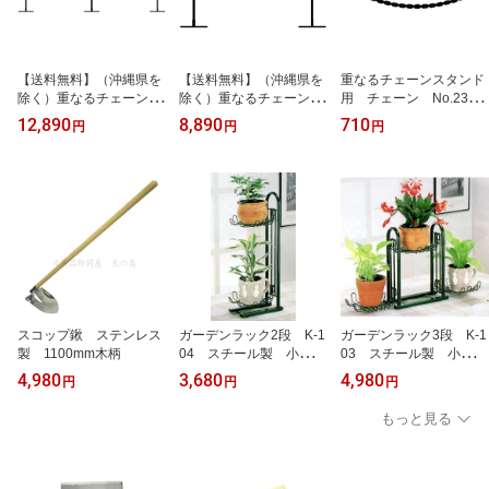
【送料無料】（沖縄県を
【送料無料】（沖縄県を
重なるチェーンスタンド
除く）重なるチェーンス
除く）重なるチェーンス
用 チェーン No.234
タンド 3台組 No.233
タンド 2台組 No.232
長さ1.5m
12,890
8,890
710
円
円
円
（スタンド3個＋チェ
（スタンド2個＋チェ
ーン2本）
ーン1本）
スコップ鍬 ステンレス
ガーデンラック2段 K-1
ガーデンラック3段 K-1
製 1100mm木柄
04 スチール製 小型フ
03 スチール製 小型フ
ラワースタンド 日本
ラワースタンド 日本
4,980
3,680
4,980
円
円
円
製
製
もっと見る