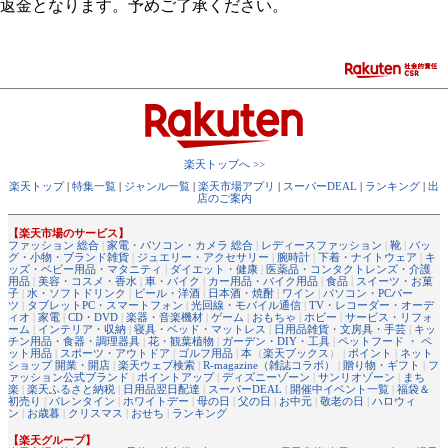
返金となります。予めご了承ください。
楽天トップへ >>
楽天トップ
|
特集一覧
|
ジャンル一覧
|
楽天市場アプリ
|
スーパーDEAL
|
ランキング
|
出
店のご案内
【楽天市場のサービス】
ファッション 総合
|
家電・パソコン・カメラ 総合
|
レディースファッション
|
靴
|
バッ
グ・小物・ブランド雑貨
|
ジュエリー・アクセサリー
|
腕時計
|
下着・ナイトウェア
|
キ
ッズ・ベビー用品・マタニティ
|
ダイエット・健康
|
医薬品・コンタクトレンズ・介護
用品
|
美容・コスメ・香水
|
車・バイク
|
カー用品・バイク用品
|
食品
|
スイーツ・お菓
子
|
水・ソフトドリンク
|
ビール・洋酒
|
日本酒・焼酎
|
ワイン
|
パソコン・PCパー
ツ
|
タブレットPC・スマートフォン
|
光回線・モバイル通信
|
TV・レコーダー・オーデ
ィオ
|
家電
|
CD・DVD
|
楽器・音楽機材
|
ゲーム
|
おもちゃ
|
ホビー
|
サービス・リフォ
ーム
|
インテリア・収納
|
寝具・ベッド・マットレス
|
日用品雑貨・文房具・手芸
|
キッ
チン用品・食器・調理器具
|
花・観葉植物
|
ガーデン・DIY・工具
|
ペットフード ・ ペ
ット用品
|
スポーツ・アウトドア
|
ゴルフ用品
|
本
（
楽天ブックス
） |
ポイント
|
ネット
ショップ 開業・開店
|
楽天ウェブ検索
|
R-magazine（雑誌コラボ）
|
贈り物・ギフト
|
フ
ァッション公式ブランド
|
ポイントアップ
|
ディズニーゾーン
|
サンリオゾーン
|
まち
楽
|
楽天ふるさと納税
|
日用品翌日配達
|
スーパーDEAL
|
開催中イベント一覧
|
福袋＆
初売り
|
バレンタイン
|
ホワイトデー
|
母の日
|
父の日
|
お中元
|
敬老の日
|
ハロウィ
ン
|
お歳暮
|
クリスマス
|
おせち
|
ランキング
【楽天グループ】