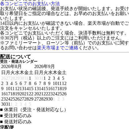
各コンビニでのお支払い方法
お支払い状況の確認後、発送手続きが開始いたします。お受け
取り希望日をご指定の場合などは、お早めのお支払いをお願い
いたします。
14日以内にお支払いが確認できない場合、楽天市場が自動でご
注文をキャンセルいたします。
各コンビニでお支払いいただく場合、決済手数料は無料です。
※30万円（税込）以上のご注文にはご利用いただけません。
※ファミリーマート、ローソン等（前払）でのお支払いに関す
るお問い合わせは
楽天市場までご連絡
ください。
配送について
受注・発送カレンダー
2026年8月
2026年9月
日
月
火
水
木
金
土
日
月
火
水
木
金
土
26
27
28
29
30
31
1
30
31
1
2
3
4
5
2
3
4
5
6
7
8
6
7
8
9
10
11
12
9
10
11
12
13
14
15
13
14
15
16
17
18
19
16
17
18
19
20
21
22
20
21
22
23
24
25
26
23
24
25
26
27
28
29
27
28
29
30
1
2
3
30
31
1
2
3
4
5
■
休業日（受注・発送対応なし）
■
受注対応のみ
■
発送対応のみ
宅配便