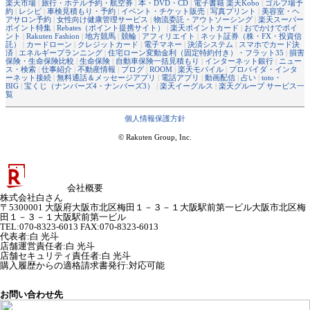
楽天市場
|
旅行・ホテル予約・航空券
|
本・DVD・CD
|
電子書籍 楽天Kobo
|
ゴルフ場予
約
|
レシピ
|
車検見積もり・予約
|
イベント・チケット販売
|
写真プリント
|
美容室・ヘ
アサロン予約
|
女性向け健康管理サービス
|
物流委託・アウトソーシング
|
楽天スーパー
ポイント特集
|
Rebates（ポイント提携サイト）
|
楽天ポイントカード
|
おでかけでポイ
ント
|
Rakuten Fashion
|
地方競馬
|
競輪
|
アフィリエイト
|
ネット証券（株・FX・投資信
託）
|
カードローン
|
クレジットカード
|
電子マネー
|
決済システム
|
スマホでカード決
済
|
エネルギープランニング
|
住宅ローン変動金利（固定特約付き）・フラット35
|
損害
保険・生命保険比較
|
生命保険
|
自動車保険一括見積もり
|
インターネット銀行
|
ニュー
ス・検索
|
仕事紹介
|
不動産情報
|
ブログ
|
ROOM
|
楽天モバイル
|
プロバイダ・インタ
ーネット接続
|
無料通話＆メッセージアプリ
|
電話アプリ
|
動画配信
|
占い
|
toto・
BIG
|
宝くじ（ナンバーズ4・ナンバーズ3）
|
楽天イーグルス
|
楽天グループ サービス一
覧
個人情報保護方針
© Rakuten Group, Inc.
会社概要
株式会社白さん
〒5300001 大阪府大阪市北区梅田１－３－１大阪駅前第一ビル大阪市北区梅
田１－３－１大阪駅前第一ビル
TEL:070-8323-6013 FAX:070-8323-6013
代表者
:
白 光斗
店舗運営責任者
:
白 光斗
店舗セキュリティ責任者
:
白 光斗
購入履歴からの適格請求書発行:対応可能
お問い合わせ先