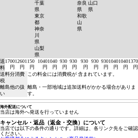
千葉
奈良
山口
県
県
県
東京
和歌
都
山
神奈
県
川
県
山梨
県
送
1700
1260
1150
1040
1040
930
930
930
930
930
1040
1040
1370
円
円
円
円
円
円
円
円
円
円
円
円
円
料
送料分消費
この料金には消費税が 含まれています。
税
離島他の扱
離島・一部地域は追加送料がかかる場合がありま
い
す。
海外配送について
当店は海外へ発送を行っていません
キャンセル・返品（返金・交換）について
当店では以下の条件の通りです。詳細は、各リンク先をご確認
ください。