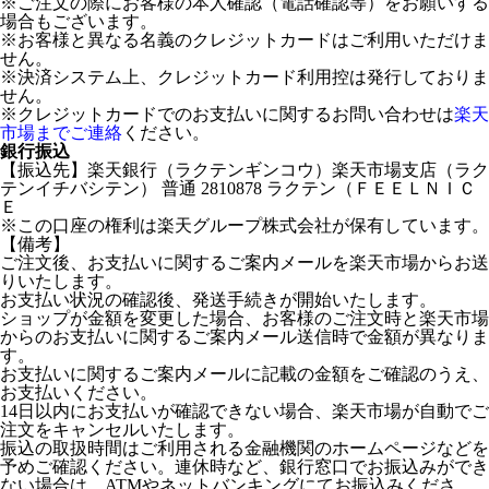
※ご注文の際にお客様の本人確認（電話確認等）をお願いする
場合もございます。
※お客様と異なる名義のクレジットカードはご利用いただけま
せん。
※決済システム上、クレジットカード利用控は発行しておりま
せん。
※クレジットカードでのお支払いに関するお問い合わせは
楽天
市場までご連絡
ください。
銀行振込
【振込先】楽天銀行（ラクテンギンコウ）楽天市場支店（ラク
テンイチバシテン） 普通 2810878 ラクテン（ＦＥＥＬＮＩＣ
Ｅ
※この口座の権利は楽天グループ株式会社が保有しています。
【備考】
ご注文後、お支払いに関するご案内メールを楽天市場からお送
りいたします。
お支払い状況の確認後、発送手続きが開始いたします。
ショップが金額を変更した場合、お客様のご注文時と楽天市場
からのお支払いに関するご案内メール送信時で金額が異なりま
す。
お支払いに関するご案内メールに記載の金額をご確認のうえ、
お支払いください。
14日以内にお支払いが確認できない場合、楽天市場が自動でご
注文をキャンセルいたします。
振込の取扱時間はご利用される金融機関のホームページなどを
予めご確認ください。連休時など、銀行窓口でお振込みができ
ない場合は、ATMやネットバンキングにてお振込みくださ