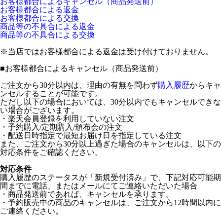
お客様都合によるキャンセル（商品発送前）
お客様都合による返金
お客様都合による交換
商品等の不具合による返金
商品等の不具合による交換
※当店ではお客様都合による返金は受け付けておりません。
■
お客様都合によるキャンセル（商品発送前）
ご注文から30分以内は、理由の有無を問わず
購入履歴
からキャ
ンセルすることが可能です。
ただし以下の場合においては、30分以内でもキャンセルできな
い場合がございます。
・楽天会員登録を利用していない注文
・予約購入/定期購入/頒布会の注文
・配送日時指定で最短お届け日を指定している注文
また、ご注文から30分以上過ぎた場合のキャンセルは、以下の
対応条件をご確認ください。
対応条件
購入履歴のステータスが「新規受付済み」で、下記対応可能期
間までに電話、またはメールにてご連絡いただいた場合
・商品発送前であれば、キャンセルを承ります。
・予約販売中の商品のキャンセルは、ご注文から12時間以内に
ご連絡ください。