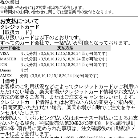
祝
休業日
※お問い合わせには2営業日以内に返信します。
※時間外のお問い合わせに関しては翌営業日の受付となります。
お支払について
クレジットカード
【取扱カード】
取り扱いカードは以下のとおりです。
すべてのカード会社で、一括払いが可能となっております。
カード会社
支払方法
VISA
リボ,分割（3,5,6,10,12,15,18,20,24 回が可能です）
MASTER
リボ,分割（3,5,6,10,12,15,18,20,24 回が可能です）
JCB
リボ,分割（3,5,6,10,12,15,18,20,24 回が可能です）
Diners
リボ
AMEX
分割（3,5,6,10,12,15,18,20,24 回が可能です）
【備考】
お客様のご利用状況などによってクレジットカードがご利用い
ただけない場合、楽天市場がクレジットカード情報やお支払い
方法の変更をご案内、またはご注文をキャンセルいたします。
クレジットカード情報またはお支払い方法の変更をご案内後、
7日間変更いただけない場合、楽天市場が自動でご注文をキャ
ンセルいたします。
分割払い、リボルビング払い又はボーナス一括払いによるお支
払いとなる場合、割賦販売法第30条2の3第4項、同法施行規則
第54条1項各号に定められた事項は、注文確認後の自動配信メ
ールにより交付します。