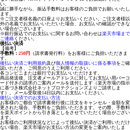
い。
誠に勝手ながら、振込手数料はお客様のご負担でお願いいたし
ます。
※ご注文者様名義の口座よりお支払いください。ご注文者様以
外の名義でお支払いいただいた場合、お支払いの確認ができな
い場合がございます。
※銀行振込でのお支払いに関するお問い合わせは
楽天市場まで
ご連絡
ください。
後払い決済
【備考】
手数料：
250円
（請求書発行料）をお客様にご負担いただきま
す。
後払い決済ご利用規約
及び
個人情報の取扱いに係る事項
をご確
認いただき、ご同意のうえご利用ください。
各コンビニまたは銀行でお支払いいただけます。
商品発送後、注文者メールアドレスに対してお支払い用バーコ
ード付きの請求のご案内メールを送付します（楽天市場の指示
に基づき株式会社ネットプロテクションズよりご請求しま
す）。メール受取後14日以内にお支払いください。
後払い決済でのお支払い方法
お客様のご都合で請求書発行後に注文をキャンセル・金額を変
更された場合、手数料をご負担いただきます。その際、手数料
を楽天ポイントから引き落としをさせていただく場合がござい
ます。
お客様のご利用状況などによって後払い決済がご利用いただけ
ない場合、楽天市場がお支払い方法の変更をご案内いたしま