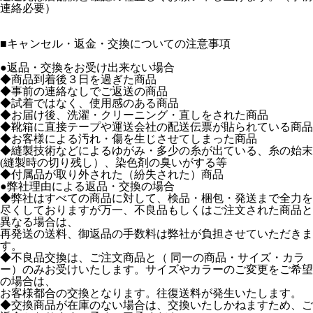
連絡必要）
■
キャンセル・返金・交換についての注意事項
●返品・交換をお受け出来ない場合
◆商品到着後３日を過ぎた商品
◆事前の連絡なしでご返送の商品
◆試着ではなく、使用感のある商品
◆お届け後、洗濯・クリーニング・直しをされた商品
◆靴箱に直接テープや運送会社の配送伝票が貼られている商品
◆お客様による汚れ・傷を生じさせてしまった商品
◆縫製技術などによるゆがみ・多少の糸が出ている、糸の始末
(縫製時の切り残し）、染色剤の臭いがする等
◆付属品が取り外された（紛失された）商品
●弊社理由による返品・交換の場合
◆弊社はすべての商品に対して、検品・梱包・発送まで全力を
尽くしておりますが万一、不良品もしくはご注文された商品と
異なる場合は、
再発送の送料、御返品の手数料は弊社が負担させていただきま
す。
◆不良品交換は、ご注文商品と（ 同一の商品・サイズ・カラ
ー）のみお受けいたします。サイズやカラーのご変更をご希望
の場合は、
お客様都合の交換となります。往復送料が発生いたします。
◆交換商品が在庫のない場合は、交換いたしかねますため、ご