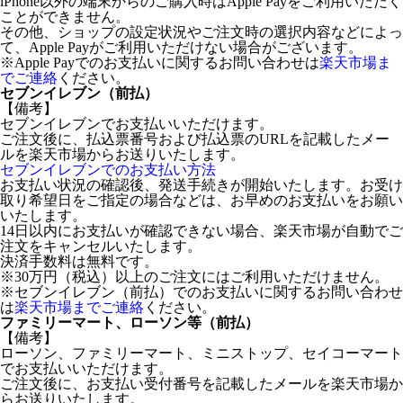
iPhone以外の端末からのご購入時はApple Payをご利用いただく
ことができません。
その他、ショップの設定状況やご注文時の選択内容などによっ
て、Apple Payがご利用いただけない場合がございます。
※Apple Payでのお支払いに関するお問い合わせは
楽天市場ま
でご連絡
ください。
セブンイレブン（前払）
【備考】
セブンイレブンでお支払いいただけます。
ご注文後に、払込票番号および払込票のURLを記載したメー
ルを楽天市場からお送りいたします。
セブンイレブンでのお支払い方法
お支払い状況の確認後、発送手続きが開始いたします。お受け
取り希望日をご指定の場合などは、お早めのお支払いをお願い
いたします。
14日以内にお支払いが確認できない場合、楽天市場が自動でご
注文をキャンセルいたします。
決済手数料は無料です。
※30万円（税込）以上のご注文にはご利用いただけません。
※セブンイレブン（前払）でのお支払いに関するお問い合わせ
は
楽天市場までご連絡
ください。
ファミリーマート、ローソン等（前払）
【備考】
ローソン、ファミリーマート、ミニストップ、セイコーマート
でお支払いいただけます。
ご注文後に、お支払い受付番号を記載したメールを楽天市場か
らお送りいたします。