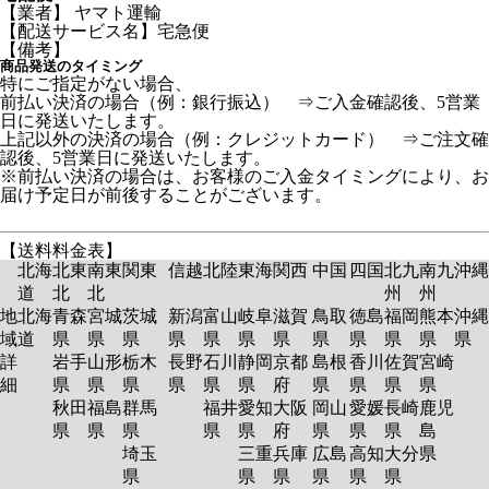
【業者】 ヤマト運輸
【配送サービス名】宅急便
【備考】
商品発送のタイミング
特にご指定がない場合、
前払い決済の場合（例：銀行振込） ⇒ご入金確認後、5営業
日に発送いたします。
上記以外の決済の場合（例：クレジットカード） ⇒ご注文確
認後、5営業日に発送いたします。
※前払い決済の場合は、お客様のご入金タイミングにより、お
届け予定日が前後することがございます。
【送料料金表】
北海
北東
南東
関東
信越
北陸
東海
関西
中国
四国
北九
南九
沖縄
道
北
北
州
州
地
北海
青森
宮城
茨城
新潟
富山
岐阜
滋賀
鳥取
徳島
福岡
熊本
沖縄
域
道
県
県
県
県
県
県
県
県
県
県
県
県
詳
岩手
山形
栃木
長野
石川
静岡
京都
島根
香川
佐賀
宮崎
細
県
県
県
県
県
県
府
県
県
県
県
秋田
福島
群馬
福井
愛知
大阪
岡山
愛媛
長崎
鹿児
県
県
県
県
県
府
県
県
県
島
埼玉
三重
兵庫
広島
高知
大分
県
県
県
県
県
県
県