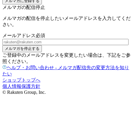
メルマガに登録する
メルマガの配信停止
メルマガの配信を停止したいメールアドレスを入力してくだ
さい。
メールアドレス
必須
メルマガを停止する
ご登録中のメールアドレスを変更したい場合は、下記をご参
照ください。
ヘルプ・お問い合わせ - メルマガ配信先の変更方法を知り
たい
ショップトップへ
個人情報保護方針
© Rakuten Group, Inc.