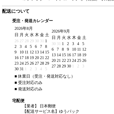
配送について
受注・発送カレンダー
2026年8月
2026年9月
日
月
火
水
木
金
土
日
月
火
水
木
金
土
26
27
28
29
30
31
1
30
31
1
2
3
4
5
2
3
4
5
6
7
8
6
7
8
9
10
11
12
9
10
11
12
13
14
15
13
14
15
16
17
18
19
16
17
18
19
20
21
22
20
21
22
23
24
25
26
23
24
25
26
27
28
29
27
28
29
30
1
2
3
30
31
1
2
3
4
5
■
休業日（受注・発送対応なし）
■
受注対応のみ
■
発送対応のみ
宅配便
【業者】 日本郵便
【配送サービス名】ゆうパック