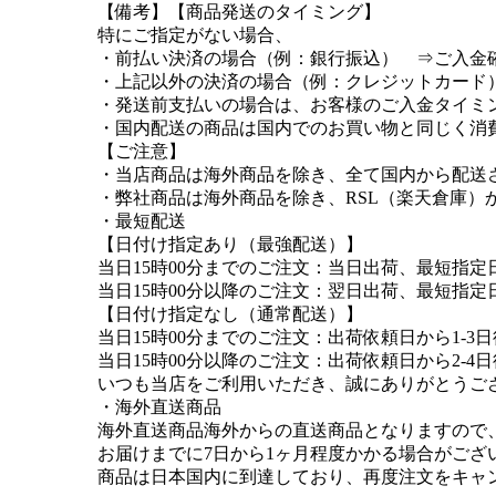
【備考】【商品発送のタイミング】
特にご指定がない場合、
・前払い決済の場合（例：銀行振込） ⇒ご入金
・上記以外の決済の場合（例：クレジットカード
・発送前支払いの場合は、お客様のご入金タイミ
・国内配送の商品は国内でのお買い物と同じく消
【ご注意】
・当店商品は海外商品を除き、全て国内から配送
・弊社商品は海外商品を除き、RSL（楽天倉庫
・最短配送
【日付け指定あり（最強配送）】
当日15時00分までのご注文：当日出荷、最短指定
当日15時00分以降のご注文：翌日出荷、最短指定
【日付け指定なし（通常配送）】
当日15時00分までのご注文：出荷依頼日から1-3
当日15時00分以降のご注文：出荷依頼日から2-4
いつも当店をご利用いただき、誠にありがとうご
・海外直送商品
海外直送商品海外からの直送商品となりますので
お届けまでに7日から1ヶ月程度かかる場合がござ
商品は日本国内に到達しており、再度注文をキャ