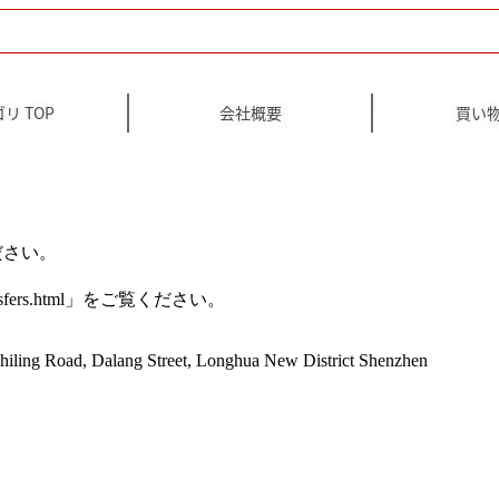
ださい。
-transfers.html」をご覧ください。
ing Road, Dalang Street, Longhua New District Shenzhen