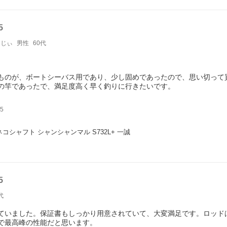
5
じじぃ
男性
60代
ものが、ボートシーバス用であり、少し固めであったので、思い切って
の竿であったで、満足度高く早く釣りに行きたいです。
5
ネコシャフト シャンシャンマル S732L+ 一誠
5
代
ていました。保証書もしっかり用意されていて、大変満足です。ロッド
で最高峰の性能だと思います。