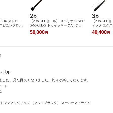
2
3
位
位
S-HX ストロー
【20%OFFセール】 スペリオル SPR
【20%OFF
 スピニングロッ
S-56XUL-S トゥイッギー (ソルティセ
ィック エクスト
ンセーション) エバーグリーン
カル (EXTRO)
58,000
48,400
円
円
4
ンドル
ました。見た目良くなりました。釣りが楽しくなります。
ピート
1
トシングルグリップ （マットブラック） スーパーストライク