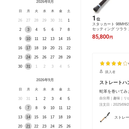
2026年8月
日
月
火
水
木
金
土
5
1
位
位
26
27
28
29
30
31
1
 (虫竿 S
ブリゲイド トバリ BT652B-LS+ 天龍
スタッカート 98MHS
ド) 202
セッティング ツララ
2
3
4
5
6
7
8
ド
40,500
85,800
円
円
9
10
11
12
13
14
15
16
17
18
19
20
21
22
23
24
25
26
27
28
29
30
31
1
2
3
4
5
購入者
2026年9月
ストレートハ
日
月
火
水
木
金
土
蛇革を巻いてみ
自分用｜趣味｜リ
30
31
1
2
3
4
5
注文日：2025/09/2
6
7
8
9
10
11
12
13
14
15
16
17
18
19
ストレー
20
21
22
23
24
25
26