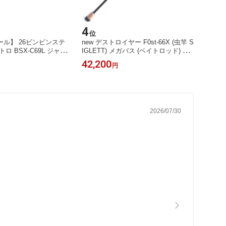
4
5
位
位
セール】 26ビンビンステ
new デストロイヤー F0st-66X (虫竿 S
ブリゲイ
ロ BSX-C69L ジャッ
IGLETT) メガバス (ベイトロッド) 202
0年発売モデル
42,200
40,5
円
2026/07/30