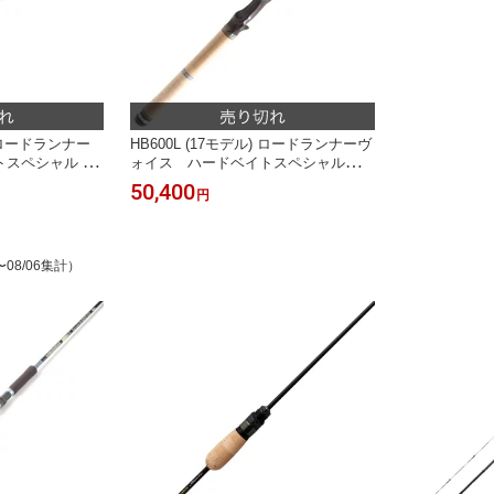
) ロードランナー
HB600L (17モデル) ロードランナーヴ
トスペシャル ノ
ォイス ハードベイトスペシャル
ド）
（バックハンドアキュラシーライト）
50,400
円
ノリーズ （ベイトロッド）
〜08/06集計）