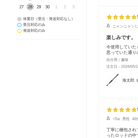
27
28
29
30
1
2
3
休業日（受注・発送対応なし）
受注対応のみ
ニャンニャン
発送対応のみ
楽しみです。
今使用していた
思っていた通り
自分用｜趣味
注文日：2026/05/1
海太郎 
+Dai
男性
40
丁寧に梱包され
ったロッドの中