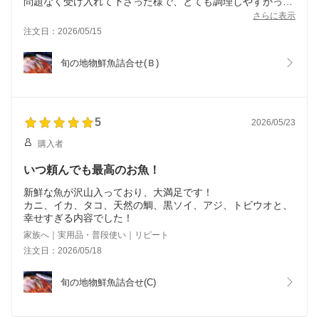
問題なく受け入れて下さった様で、とても調理しやすかった
です。
さらに表示
注文日：2026/05/15
内容は、イシダイとキジハタでした。両方とも歯ごたえ抜群
で、とても美味しかったです。
旬の地物鮮魚詰合せ(Ｂ)
星-1なのは、やはり高級魚とは言え、小ぶりな魚2尾で送料
+商品で5000円超えな部分です。
他は文句なしで満点でした。
5
2026/05/23
購入者
いつ頼んでも最高のお魚！
新鮮な魚が沢山入っており、大満足です！
カニ、イカ、タコ、天然の鯛、黒ソイ、アジ、トビウオと、
幸せすぎる内容でした！
家族へ｜実用品・普段使い｜リピート
注文日：2026/05/18
旬の地物鮮魚詰合せ(C)