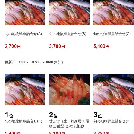
旬の地物鮮魚詰合せ(A)
旬の地物鮮魚詰合せ(B)
旬の地物鮮魚詰合せ(C)
2,700
3,780
5,400
円
円
円
更新日
：
08/07
（07/31〜08/06集計）
1
2
3
位
位
位
旬の地物鮮魚詰合せ(C)
甘えび（生）刺身用50尾
旬の地物鮮魚詰合せ(B)
橋立/能登/金沢港直送!
【楽ギフ_のし】
5,400
8,100
3,780