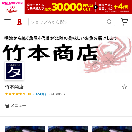
竹本商店
5.00
（
329
件）
メニュー