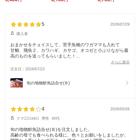
円
円
円
5
2026/07/29
購入者
おまかせをチョイスして、苦手魚種のワガママも入れて
甘鯛、飛魚２、カワハギ、カサゴ、オコゼと小ぶりながら最
高のものを送ってもらいました！
特に甘鯛とオコゼが嬉しいです♪
さらに表示
注文日：2026/07/23
下処理も綺麗にやっていただいたので、捌く時はまな板もあ
まり汚れませんでした。
旬の地物鮮魚詰合せ(Ｂ)
現在寝かせている最中なのでまだ食べていませんが、身も綺
麗でプリプリでしたので、美味しいのは確実でしょう。
今まで色んなお店の鮮魚お取り寄せをしていますが、こちら
のお店が1番かも…
またリピートします。
4
2026/05/26
クマ22124421
男性
40代
旬の地物鮮魚詰合せ(Ｂ)を注文しました。
高齢の母でも食べられる様に、色々とお願いをしましたが、