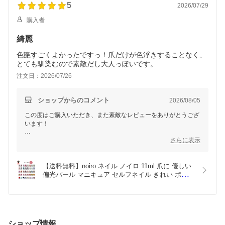
5
2026/07/29
引き続き爪ケアの際にお困りごとや質問がございましたら、どう
ぞお気軽にお問い合わせください。これからもどうぞよろしくお
購入者
願いいたします！
綺麗
色艶すごくよかったですっ！爪だけが色浮きすることなく、
とても馴染むので素敵だし大人っぽいです。
注文日：2026/07/26
ショップからのコメント
2026/08/05
この度はご購入いただき、また素敵なレビューをありがとうござ
います！
色艶がお気に召していただけたこと、さらに爪にしっかり馴染む
さらに表示
と感じていただけたこと、大変嬉しく思います。
おしゃれで大人っぽい指先の演出にお役立ていただけて幸いで
【送料無料】noiro ネイル ノイロ 11ml 爪に 優しい 
す。
偏光パール マニキュア セルフネイル きれい ポリッ
シュ オフィス
引き続き、ぜひ色々なシーンでお楽しみください！またのご利用
をお待ちしております。
ショップ情報