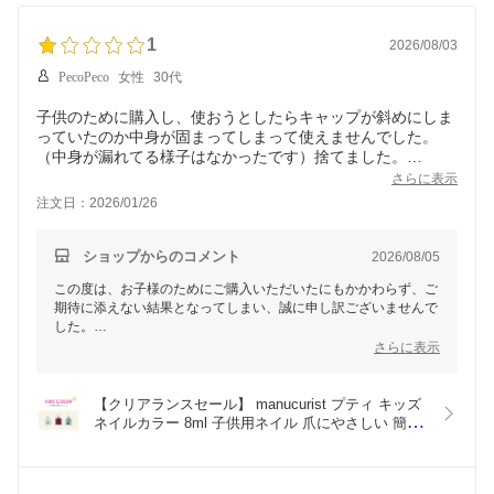
1
2026/08/03
PecoPeco
女性
30代
子供のために購入し、使おうとしたらキャップが斜めにしま
っていたのか中身が固まってしまって使えませんでした。
（中身が漏れてる様子はなかったです）捨てました。
到着後すぐに確認しなかった自分も悪いのですが、手軽に買
さらに表示
えるものではなかったので残念です。
注文日：2026/01/26
ショップからのコメント
2026/08/05
この度は、お子様のためにご購入いただいたにもかかわらず、ご
期待に添えない結果となってしまい、誠に申し訳ございませんで
した。
さらに表示
中身が固まっておりご使用いただけなかったとのこと、大変残念
なお気持ちにさせてしまいましたことを心よりお詫び申し上げま
す。
【クリアランスセール】 manucurist プティ キッズ
ネイルカラー 8ml 子供用ネイル 爪にやさしい 簡単
商品到着後間もない不具合につきましては、商品の状態を確認さ
に落とせる 安心 水性マニキュア petite kids nail 
せていただいたうえで、交換などの対応をさせていただいており
color おしゃれ 可愛い 石鹸 水で落ちる プレゼント 
ます。しかしながら、今回レビューを拝見するまで状況を把握で
小学生 幼稚園 保育園
きず、ご対応の機会をいただけなかったことを大変残念に思って