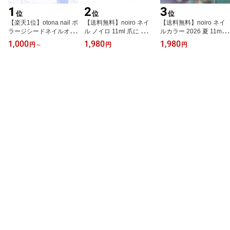
1
2
3
位
位
位
【楽天1位】otona nail ボ
【送料無料】noiro ネイ
【送料無料】noiro ネイ
ラージシードネイルオイ
ル ノイロ 11ml 爪に 優し
ルカラー 2026 夏 11ml
ル （植物性 キューティ
い 偏光パール マニキュ
ノイロ 爪に 優しい マニ
1,000
1,980
1,980
円
～
円
円
クルオイル ネイルケア）
ア セルフネイル きれい
キュア セルフネイル ラ
【乾燥】【保湿】【うる
ポリッシュ オフィス
メ 指先 手 きれい ポリッ
おい】【フットケア】
シュ S063 S064 S065 S
066 S067