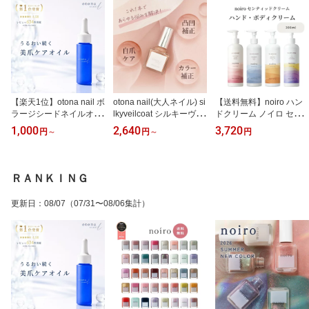
【楽天1位】otona nail ボ
otona nail(大人ネイル) si
【送料無料】noiro ハン
ラージシードネイルオイ
lkyveilcoat シルキーヴェ
ドクリーム ノイロ セン
ル （植物性 キューティ
ールコート 爪保護 速乾
ティッドクリーム 300ml
1,000
2,640
3,720
円
～
円
～
円
クルオイル ネイルケア）
爪強化剤 育爪 美爪 二枚
ボディクリーム うるおい
【乾燥】【保湿】【うる
爪 爪割れ 薄い 爪トラブ
香り 大容量【宅】【乾
おい】【フットケア】
ル ベースコート シルキ
燥】【保湿】【うるお
ーベールコート
い】【ハンドケア】
ＲＡＮＫＩＮＧ
更新日
：
08/07
（07/31〜08/06集計）