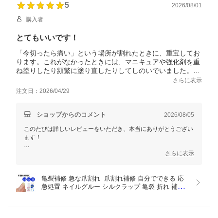
5
2026/08/01
おります。
購入者
このたびいただいた貴重なご意見を真摯に受け止め、今後も品質
管理およびサービスの向上に努めてまいります。貴重なご意見を
とてもいいです！
お寄せいただき、誠にありがとうございました。
「今切ったら痛い」という場所が割れたときに、重宝してお
ります。これがなかったときには、マニキュアや強化剤を重
ね塗りしたり頻繁に塗り直したりしてしのいでいました。一
回、やり方通りに丁寧に貼ればとても長持ちするし目立たな
さらに表示
いので、途中でどこかに引っ掛けてバリッと割れてしまう恐
注文日：2026/04/29
怖から解放されました。
ショップからのコメント
2026/08/05
このたびは詳しいレビューをいただき、本当にありがとうござい
ます！
商品が「痛みを伴う爪割れ」の応急処置としてお役に立てている
さらに表示
とのこと、大変嬉しく思います。また、ご自身でのマニキュアや
強化剤での工夫から、当商品を使っての「目立たず長持ちする補
修」にご満足いただけたとのこと、とても励みになります。
亀裂補修 急な爪割れ  爪割れ補修 自分でできる 応
急処置 ネイルグルー シルクラップ 亀裂 折れ 補強 
商品のシルクラップとネイルグルーは、丁寧に処置を行うことで
爪補修 修復 しっかり 密着 がっちり 強化 透明 目立
しっかりとした補修が可能となり、爪のさらなるダメージを防ぐ
たない【爪補修】
よう設計されています。