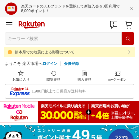
楽天カードのJCBブランドを選択して新規入会＆3回利用で
8,000ポイント！
熊本県での地震による影響について
ようこそ 楽天市場へ
ログイン
会員登録
お気に入り
閲覧履歴
購入履歴
myクーポン
1,980円以上で日用品が送料無料