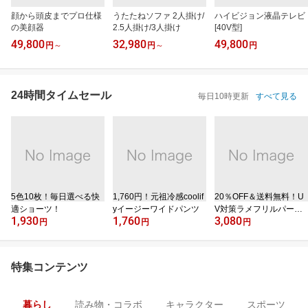
顔から頭皮までプロ仕様
うたたねソファ 2人掛け/
ハイビジョン液晶テレビ
の美顔器
2.5人掛け/3人掛け
[40V型]
49,800
32,980
49,800
円
～
円
～
円
24時間タイムセール
毎日10時更新
すべて見る
5色10枚！毎日選べる快
1,760円！元祖冷感coolif
20％OFF＆送料無料！U
適ショーツ！
yイージーワイドパンツ
V対策ラメフリルパーカ
1,930
1,760
3,080
ー
円
円
円
特集コンテンツ
暮らし
読み物・コラボ
キャラクター
スポーツ