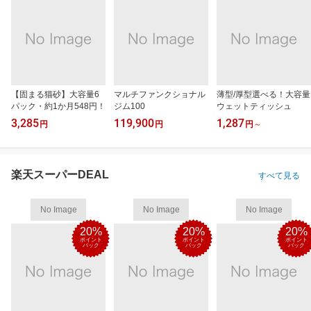
【固まる猫砂】大容量6
マルチファンクショナル
薄型/厚型選べる！大容量
パック・約1か月548円！
ジム100
ウェットティッシュ
3,285
119,900
1,287
円
円
円
～
楽天スーパーDEAL
すべて見る
No Image
No Image
No Image
20%
20%
20%
ポイント
ポイント
ポイント
バック
バック
バック