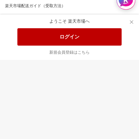
楽天市場配送ガイド（受取方法）
楽天にお店を開きませんか？
ようこそ 楽天市場へ
楽天ショッピングサービスご利用規約
ログイン
ページ内容・広告に関するご意見はこちら
新規会員登録はこちら
楽天クラッチ募金
Rakuten Ichiba English Guide
ご利用ガイド
ヘルプ
ログイン
8/16(日)メンテナンス実施のお知らせ
プラットフォームの透明性及び公正性の向上に関する取り組み