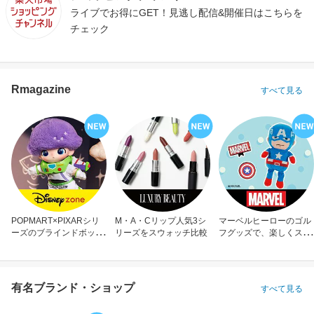
ライブでお得にGET！見逃し配信&開催日はこちらを
チェック
Rmagazine
すべて見る
POPMART×PIXARシリ
M・A・Cリップ人気3シ
マーベルヒーローのゴル
ーズのブラインドボック
リーズをスウォッチ比較
フグッズで、楽しくスコ
ス
アアップ！
有名ブランド・ショップ
すべて見る