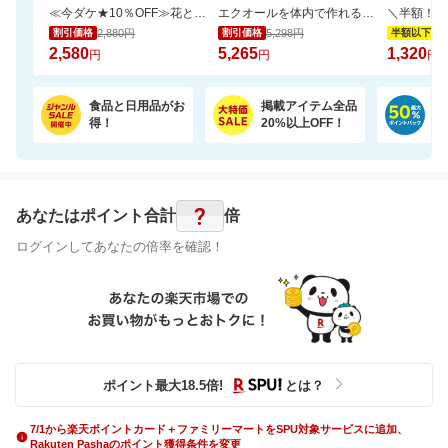
≪今ダケ★10％OFF≫花とスイーツで二度嬉しい♪可愛いシャボンブーケ＆どら焼きset
エクオールを体内で作れるのは日本人の約2人に1人と言われております。おすすめです
2,880円
5,298円
2,
割引価格
割引価格
半額以下
2,580
5,265
1,320
円
円
円
食品と日用品がお
掲載アイテム全品
日
得！
20%以上OFF！
ポ
?
あなたはポイント
合計
倍
ログインしてあなたの倍率を確認！
ポイント最大
18.5
倍
!
とは？
7/1から楽天ポイントカード＋ファミリーマートをSPU対象サービスに追加、
Rakuten Pashaのポイント獲得条件を変更