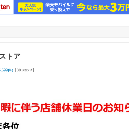
ストア
5,699
件）