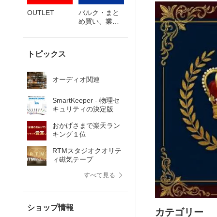
OUTLET
バルク・まと
め買い、業者
様大歓迎！
トピックス
オーディオ関連
SmartKeeper - 物理セ
キュリティの決定版
おかげさまで楽天ラン
キング１位
RTMスタジオクオリテ
ィ磁気テープ
すべて見る
ショップ情報
カテゴリー