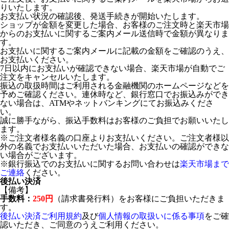
りいたします。
お支払い状況の確認後、発送手続きが開始いたします。
ショップが金額を変更した場合、お客様のご注文時と楽天市場
からのお支払いに関するご案内メール送信時で金額が異なりま
す。
お支払いに関するご案内メールに記載の金額をご確認のうえ、
お支払いください。
7日以内にお支払いが確認できない場合、楽天市場が自動でご
注文をキャンセルいたします。
振込の取扱時間はご利用される金融機関のホームページなどを
予めご確認ください。連休時など、銀行窓口でお振込みができ
ない場合は、ATMやネットバンキングにてお振込みくださ
い。
誠に勝手ながら、振込手数料はお客様のご負担でお願いいたし
ます。
※ご注文者様名義の口座よりお支払いください。ご注文者様以
外の名義でお支払いいただいた場合、お支払いの確認ができな
い場合がございます。
※銀行振込でのお支払いに関するお問い合わせは
楽天市場まで
ご連絡
ください。
後払い決済
【備考】
手数料：
250円
（請求書発行料）をお客様にご負担いただきま
す。
後払い決済ご利用規約
及び
個人情報の取扱いに係る事項
をご確
認いただき、ご同意のうえご利用ください。