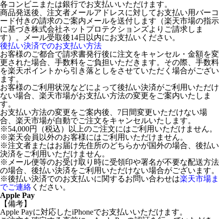
各コンビニまたは銀行でお支払いいただけます。
商品発送後、注文者メールアドレスに対してお支払い用バーコ
ード付きの請求のご案内メールを送付します（楽天市場の指示
に基づき株式会社ネットプロテクションズよりご請求しま
す）。メール受取後14日以内にお支払いください。
後払い決済でのお支払い方法
お客様のご都合で請求書発行後に注文をキャンセル・金額を変
更された場合、手数料をご負担いただきます。その際、手数料
を楽天ポイントから引き落としをさせていただく場合がござい
ます。
お客様のご利用状況などによって後払い決済がご利用いただけ
ない場合、楽天市場がお支払い方法の変更をご案内いたしま
す。
お支払い方法の変更をご案内後、7日間変更いただけない場
合、楽天市場が自動でご注文をキャンセルいたします。
※54,000円（税込）以上のご注文にはご利用いただけません。
※楽天会員以外のお客様にはご利用いただけません。
※注文者またはお届け先住所のどちらかが国外の場合、後払い
決済をご利用いただけません。
※メール便等のお受け取り時に受領印や署名が不要な配送方法
の場合、後払い決済をご利用いただけない場合がございます。
※後払い決済でのお支払いに関するお問い合わせは
楽天市場ま
でご連絡
ください。
Apple Pay
【備考】
Apple Payに対応したiPhoneでお支払いいただけます。