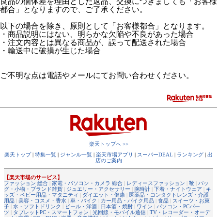
良品の個体差を理由とした返品、交換につきましても「お客様
都合」となりますので、ご了承ください。
以下の場合を除き、原則として「お客様都合」となります。
・商品説明にはない、明らかな欠陥や不良があった場合
・注文内容とは異なる商品が、誤って配送された場合
・輸送中に破損が生じた場合
ご不明な点は電話やメールにてお問い合わせください。
楽天トップへ >>
楽天トップ
|
特集一覧
|
ジャンル一覧
|
楽天市場アプリ
|
スーパーDEAL
|
ランキング
|
出
店のご案内
【楽天市場のサービス】
ファッション 総合
|
家電・パソコン・カメラ 総合
|
レディースファッション
|
靴
|
バッ
グ・小物・ブランド雑貨
|
ジュエリー・アクセサリー
|
腕時計
|
下着・ナイトウェア
|
キ
ッズ・ベビー用品・マタニティ
|
ダイエット・健康
|
医薬品・コンタクトレンズ・介護
用品
|
美容・コスメ・香水
|
車・バイク
|
カー用品・バイク用品
|
食品
|
スイーツ・お菓
子
|
水・ソフトドリンク
|
ビール・洋酒
|
日本酒・焼酎
|
ワイン
|
パソコン・PCパー
ツ
|
タブレットPC・スマートフォン
|
光回線・モバイル通信
|
TV・レコーダー・オーデ