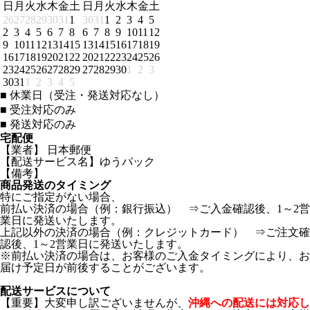
日
月
火
水
木
金
土
日
月
火
水
木
金
土
26
27
28
29
30
31
1
30
31
1
2
3
4
5
2
3
4
5
6
7
8
6
7
8
9
10
11
12
9
10
11
12
13
14
15
13
14
15
16
17
18
19
16
17
18
19
20
21
22
20
21
22
23
24
25
26
23
24
25
26
27
28
29
27
28
29
30
1
2
3
30
31
1
2
3
4
5
■
休業日（受注・発送対応なし）
■
受注対応のみ
■
発送対応のみ
宅配便
【業者】 日本郵便
【配送サービス名】ゆうパック
【備考】
商品発送のタイミング
特にご指定がない場合、
前払い決済の場合（例：銀行振込） ⇒ご入金確認後、1～2営
業日に発送いたします。
上記以外の決済の場合（例：クレジットカード） ⇒ご注文確
認後、1～2営業日に発送いたします。
※前払い決済の場合は、お客様のご入金タイミングにより、お
届け予定日が前後することがございます。
配送サービスについて
【重要】大変申し訳ございませんが、
沖縄への配送には対応し