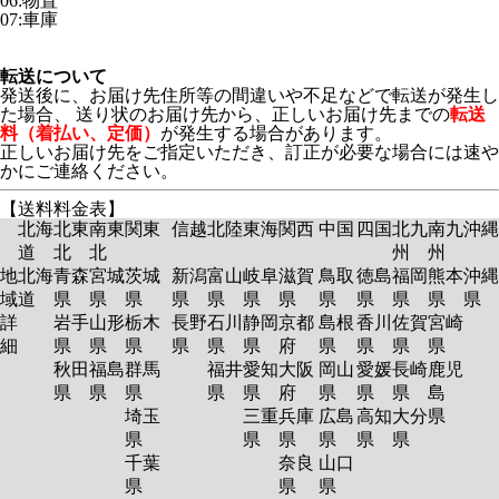
06:物置
07:車庫
転送について
発送後に、お届け先住所等の間違いや不足などで転送が発生し
た場合、 送り状のお届け先から、正しいお届け先までの
転送
料（着払い、定価）
が発生する場合があります。
正しいお届け先をご指定いただき、訂正が必要な場合には速や
かにご連絡ください。
【送料料金表】
北海
北東
南東
関東
信越
北陸
東海
関西
中国
四国
北九
南九
沖縄
道
北
北
州
州
地
北海
青森
宮城
茨城
新潟
富山
岐阜
滋賀
鳥取
徳島
福岡
熊本
沖縄
域
道
県
県
県
県
県
県
県
県
県
県
県
県
詳
岩手
山形
栃木
長野
石川
静岡
京都
島根
香川
佐賀
宮崎
細
県
県
県
県
県
県
府
県
県
県
県
秋田
福島
群馬
福井
愛知
大阪
岡山
愛媛
長崎
鹿児
県
県
県
県
県
府
県
県
県
島
埼玉
三重
兵庫
広島
高知
大分
県
県
県
県
県
県
県
千葉
奈良
山口
県
県
県