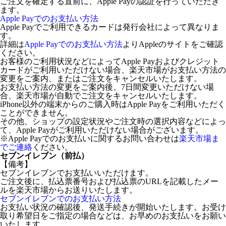
ご注文を確定する直前に、Apple Payの認証を行っていただき
ます。
Apple Payでのお支払い方法
Apple Payでご利用できるカードは発行会社によって異なりま
す。
詳細は
Apple Payでのお支払い方法
よりAppleのサイトをご確認
ください。
お客様のご利用状況などによってApple Payおよびクレジット
カードがご利用いただけない場合、楽天市場がお支払い方法の
変更をご案内、またはご注文をキャンセルいたします。
お支払い方法の変更をご案内後、7日間変更いただけない場
合、楽天市場が自動でご注文をキャンセルいたします。
iPhone以外の端末からのご購入時はApple Payをご利用いただく
ことができません。
その他、ショップの設定状況やご注文時の選択内容などによっ
て、Apple Payがご利用いただけない場合がございます。
※Apple Payでのお支払いに関するお問い合わせは
楽天市場ま
でご連絡
ください。
セブンイレブン（前払）
【備考】
セブンイレブンでお支払いいただけます。
ご注文後に、払込票番号および払込票のURLを記載したメー
ルを楽天市場からお送りいたします。
セブンイレブンでのお支払い方法
お支払い状況の確認後、発送手続きが開始いたします。お受け
取り希望日をご指定の場合などは、お早めのお支払いをお願い
いたします。