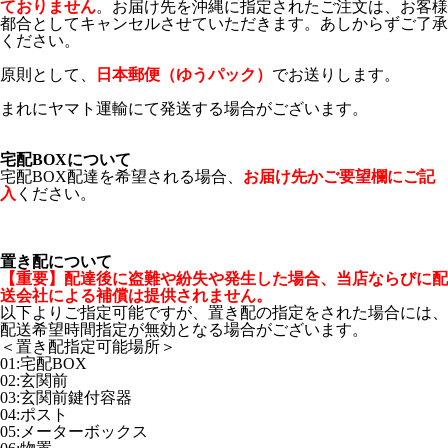
ておりません
。お届け先を沖縄に指定されたご注文は、お客様
都合としてキャンセルさせていただきます。あしからずご了承
ください。
原則として、
日本郵便（ゆうパック）
でお送りします。
まれにヤマト運輸にて発送する場合がございます。
宅配BOXについて
宅配BOX配達を希望される場合、
お届け先かご要望欄にご記
入
ください。
置き配について
【重要】配達後に盗難や紛失や発生した場合、当店ならびに配
送会社による補償は提供されません。
以下よりご指定可能ですが、置き配の指定をされた場合には、
配送希望時間指定が無効となる場合がございます。
＜置き配指定可能場所＞
01:宅配BOX
02:玄関前
03:玄関前鍵付容器
04:ポスト
05:メーターボックス