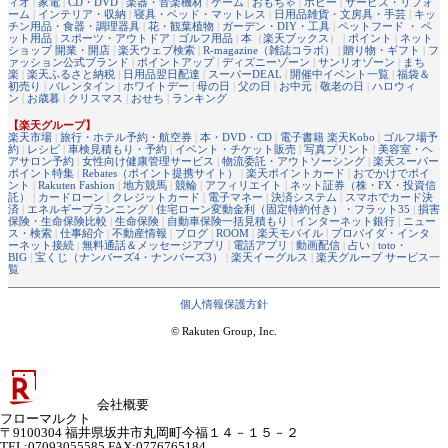
ィオ
|
家電
|
CD・DVD
|
楽器・音楽機材
|
ゲーム
|
おもちゃ
|
ホビー
|
サービス・リフォ
ーム
|
インテリア・収納
|
寝具・ベッド・マットレス
|
日用品雑貨・文房具・手芸
|
キッ
チン用品・食器・調理器具
|
花・観葉植物
|
ガーデン・DIY・工具
|
ペットフード ・ ペ
ット用品
|
スポーツ・アウトドア
|
ゴルフ用品
|
本
（
楽天ブックス
） |
ポイント
|
ネット
ショップ 開業・開店
|
楽天ウェブ検索
|
R-magazine（雑誌コラボ）
|
贈り物・ギフト
|
フ
ァッション公式ブランド
|
ポイントアップ
|
ディズニーゾーン
|
サンリオゾーン
|
まち
楽
|
楽天ふるさと納税
|
日用品翌日配達
|
スーパーDEAL
|
開催中イベント一覧
|
福袋＆
初売り
|
バレンタイン
|
ホワイトデー
|
母の日
|
父の日
|
お中元
|
敬老の日
|
ハロウィ
ン
|
お歳暮
|
クリスマス
|
おせち
|
ランキング
【楽天グループ】
楽天市場
|
旅行・ホテル予約・航空券
|
本・DVD・CD
|
電子書籍 楽天Kobo
|
ゴルフ場予
約
|
レシピ
|
車検見積もり・予約
|
イベント・チケット販売
|
写真プリント
|
美容室・ヘ
アサロン予約
|
女性向け健康管理サービス
|
物流委託・アウトソーシング
|
楽天スーパー
ポイント特集
|
Rebates（ポイント提携サイト）
|
楽天ポイントカード
|
おでかけでポイ
ント
|
Rakuten Fashion
|
地方競馬
|
競輪
|
アフィリエイト
|
ネット証券（株・FX・投資信
託）
|
カードローン
|
クレジットカード
|
電子マネー
|
決済システム
|
スマホでカード決
済
|
エネルギープランニング
|
住宅ローン変動金利（固定特約付き）・フラット35
|
損害
保険・生命保険比較
|
生命保険
|
自動車保険一括見積もり
|
インターネット銀行
|
ニュー
ス・検索
|
仕事紹介
|
不動産情報
|
ブログ
|
ROOM
|
楽天モバイル
|
プロバイダ・インタ
ーネット接続
|
無料通話＆メッセージアプリ
|
電話アプリ
|
動画配信
|
占い
|
toto・
BIG
|
宝くじ（ナンバーズ4・ナンバーズ3）
|
楽天イーグルス
|
楽天グループ サービス一
覧
個人情報保護方針
© Rakuten Group, Inc.
会社概要
フローマルクト
〒9100304 福井県坂井市丸岡町今福１４－１５－２
TEL:07093055585 FAX:0776765184