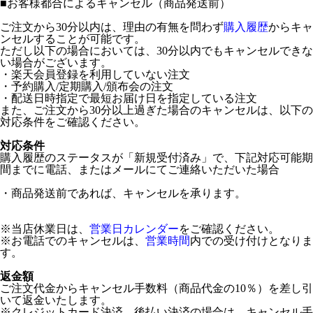
■
お客様都合によるキャンセル（商品発送前）
ご注文から30分以内は、理由の有無を問わず
購入履歴
からキャ
ンセルすることが可能です。
ただし以下の場合においては、30分以内でもキャンセルできな
い場合がございます。
・楽天会員登録を利用していない注文
・予約購入/定期購入/頒布会の注文
・配送日時指定で最短お届け日を指定している注文
また、ご注文から30分以上過ぎた場合のキャンセルは、以下の
対応条件をご確認ください。
対応条件
購入履歴のステータスが「新規受付済み」で、下記対応可能期
間までに電話、またはメールにてご連絡いただいた場合
・商品発送前であれば、キャンセルを承ります。
※当店休業日は、
営業日カレンダー
をご確認ください。
※お電話でのキャンセルは、
営業時間
内での受け付けとなりま
す。
返金額
ご注文代金からキャンセル手数料（商品代金の10％）を差し引
いて返金いたします。
※クレジットカード決済、後払い決済の場合は、キャンセル手