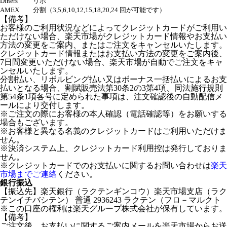
Diners
リボ
AMEX
分割（3,5,6,10,12,15,18,20,24 回が可能です）
【備考】
お客様のご利用状況などによってクレジットカードがご利用い
ただけない場合、楽天市場がクレジットカード情報やお支払い
方法の変更をご案内、またはご注文をキャンセルいたします。
クレジットカード情報またはお支払い方法の変更をご案内後、
7日間変更いただけない場合、楽天市場が自動でご注文をキャ
ンセルいたします。
分割払い、リボルビング払い又はボーナス一括払いによるお支
払いとなる場合、割賦販売法第30条2の3第4項、同法施行規則
第54条1項各号に定められた事項は、注文確認後の自動配信メ
ールにより交付します。
※ご注文の際にお客様の本人確認（電話確認等）をお願いする
場合もございます。
※お客様と異なる名義のクレジットカードはご利用いただけま
せん。
※決済システム上、クレジットカード利用控は発行しておりま
せん。
※クレジットカードでのお支払いに関するお問い合わせは
楽天
市場までご連絡
ください。
銀行振込
【振込先】楽天銀行（ラクテンギンコウ）楽天市場支店（ラク
テンイチバシテン） 普通 2936243 ラクテン（フロ－マルクト
※この口座の権利は楽天グループ株式会社が保有しています。
【備考】
ご注文後、お支払いに関するご案内メールを楽天市場からお送