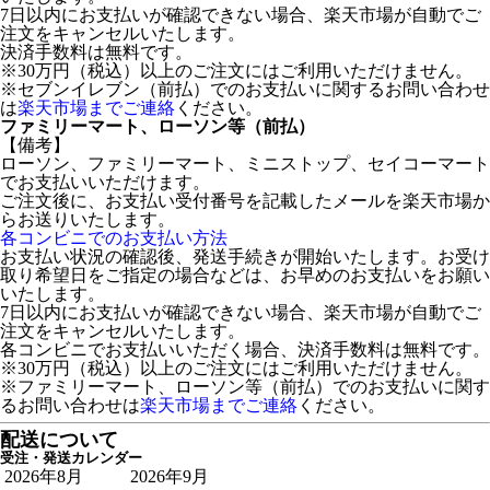
7日以内にお支払いが確認できない場合、楽天市場が自動でご
注文をキャンセルいたします。
決済手数料は無料です。
※30万円（税込）以上のご注文にはご利用いただけません。
※セブンイレブン（前払）でのお支払いに関するお問い合わせ
は
楽天市場までご連絡
ください。
ファミリーマート、ローソン等（前払）
【備考】
ローソン、ファミリーマート、ミニストップ、セイコーマート
でお支払いいただけます。
ご注文後に、お支払い受付番号を記載したメールを楽天市場か
らお送りいたします。
各コンビニでのお支払い方法
お支払い状況の確認後、発送手続きが開始いたします。お受け
取り希望日をご指定の場合などは、お早めのお支払いをお願い
いたします。
7日以内にお支払いが確認できない場合、楽天市場が自動でご
注文をキャンセルいたします。
各コンビニでお支払いいただく場合、決済手数料は無料です。
※30万円（税込）以上のご注文にはご利用いただけません。
※ファミリーマート、ローソン等（前払）でのお支払いに関す
るお問い合わせは
楽天市場までご連絡
ください。
配送について
受注・発送カレンダー
2026年8月
2026年9月