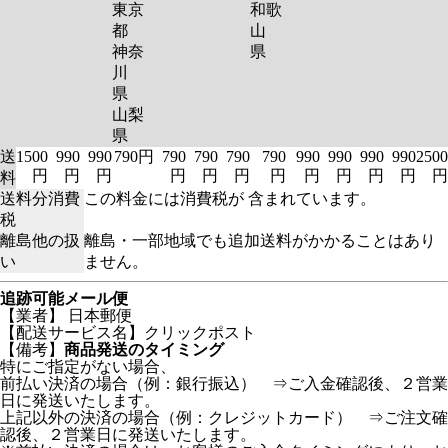
東京
和歌
都
山
神奈
県
川
県
山梨
県
送
1500
990
990
790円
790
790
790
790
990
990
990
990
2500
円
円
円
円
円
円
円
円
円
円
円
円
料
送料分消費
この料金には消費税が 含まれています。
税
離島他の扱
離島・一部地域でも追加送料がかかることはあり
い
ません。
追跡可能メール便
【業者】 日本郵便
【配送サービス名】クリックポスト
【備考】
商品発送のタイミング
特にご指定がない場合、
前払い決済の場合（例：銀行振込） ⇒ご入金確認後、２営業
日に発送いたします。
上記以外の決済の場合（例：クレジットカード） ⇒ご注文確
認後、２営業日に発送いたします。