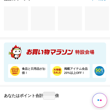
注目のイベント
すべて見る
食品と日用品がお
掲載アイテム全品
日
得！
20%以上OFF！
ポ