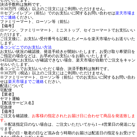
セルいたします。
決済手数料は無料です。
※30万円（税込）以上のご注文にはご利用いただけません。
※セブンイレブン（前払）でのお支払いに関するお問い合わせは
楽天市場ま
でご連絡
ください。
ファミリーマート、ローソン等（前払）
【備考】
ローソン、ファミリーマート、ミニストップ、セイコーマートでお支払いい
ただけます。
ご注文後に、お支払い受付番号を記載したメールを楽天市場からお送りいた
します。
各コンビニでのお支払い方法
お支払い状況の確認後、発送手続きが開始いたします。お受け取り希望日を
ご指定の場合などは、お早めのお支払いをお願いいたします。
14日以内にお支払いが確認できない場合、楽天市場が自動でご注文をキャン
セルいたします。
各コンビニでお支払いいただく場合、決済手数料は無料です。
※30万円（税込）以上のご注文にはご利用いただけません。
※ファミリーマート、ローソン等（前払）でのお支払いに関するお問い合わ
せは
楽天市場までご連絡
ください。
配送について
宅配便
【業者】
ヤマト運輸
【配送サービス名】
宅急便
【備考】
ご注文を確認後、
お客様の指定されたお届け日に合わせて商品を発送致しま
す。
※配送指定日のない場合は、ご注文いただいてから1～4営業日の発送にな
ります。
※母の日・敬老の日など混み合う時期のお届けは配送日の指定をお受けで