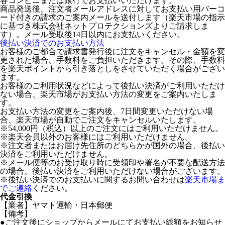
各コンビニまたは銀行でお支払いいただけます。
商品発送後、注文者メールアドレスに対してお支払い用バーコ
ード付きの請求のご案内メールを送付します（楽天市場の指示
に基づき株式会社ネットプロテクションズよりご請求しま
す）。メール受取後14日以内にお支払いください。
後払い決済でのお支払い方法
お客様のご都合で請求書発行後に注文をキャンセル・金額を変
更された場合、手数料をご負担いただきます。その際、手数料
を楽天ポイントから引き落としをさせていただく場合がござい
ます。
お客様のご利用状況などによって後払い決済がご利用いただけ
ない場合、楽天市場がお支払い方法の変更をご案内いたしま
す。
お支払い方法の変更をご案内後、7日間変更いただけない場
合、楽天市場が自動でご注文をキャンセルいたします。
※54,000円（税込）以上のご注文にはご利用いただけません。
※楽天会員以外のお客様にはご利用いただけません。
※注文者またはお届け先住所のどちらかが国外の場合、後払い
決済をご利用いただけません。
※メール便等のお受け取り時に受領印や署名が不要な配送方法
の場合、後払い決済をご利用いただけない場合がございます。
※後払い決済でのお支払いに関するお問い合わせは
楽天市場ま
でご連絡
ください。
代金引換
【業者】ヤマト運輸・日本郵便
【備考】
●ご注文後にショップからメールにてお支払い総額をお知らせ