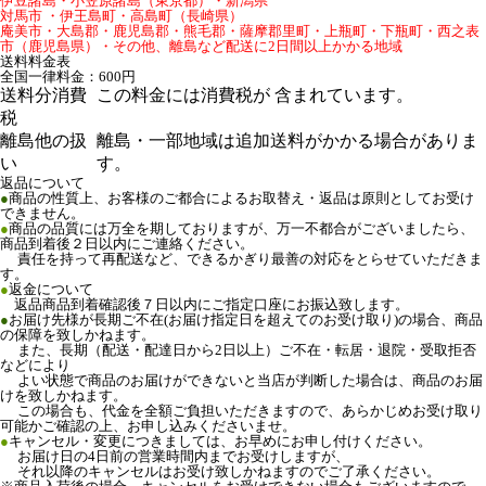
伊豆諸島・小笠原諸島（東京都）・新潟県
対馬市 ・伊王島町・高島町（長崎県）
庵美市・大島郡・鹿児島郡・熊毛郡・薩摩郡里町・上瓶町・下瓶町・西之表
市（鹿児島県）・その他、離島など配送に2日間以上かかる地域
送料料金表
全国一律料金：600円
送料分消費
この料金には消費税が 含まれています。
税
離島他の扱
離島・一部地域は追加送料がかかる場合がありま
い
す。
返品について
●
商品の性質上、お客様のご都合によるお取替え・返品は原則としてお受け
できません。
●
商品の品質には万全を期しておりますが、万一不都合がございましたら、
商品到着後２日以内にご連絡ください。
責任を持って再配送など、できるかぎり最善の対応をとらせていただきま
す。
●
返金について
返品商品到着確認後７日以内にご指定口座にお振込致します。
●
お届け先様が長期ご不在(お届け指定日を超えてのお受け取り)の場合、商品
の保障を致しかねます。
また、長期（配送・配達日から2日以上）ご不在・転居・退院・受取拒否
などにより
よい状態で商品のお届けができないと当店が判断した場合は、商品のお届
けを致しかねます。
この場合も、代金を全額ご負担いただきますので、あらかじめお受け取り
可能かご確認の上、お申し込みくださいませ。
●
キャンセル・変更につきましては、お早めにお申し付けください。
お届け日の4日前の営業時間内までお受けしますが、
それ以降のキャンセルはお受け致しかねますのでご了承ください。