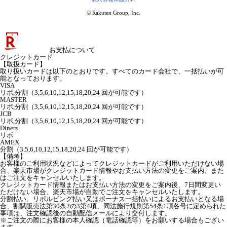
© Rakuten Group, Inc.
お支払について
クレジットカード
【取扱カード】
取り扱いカードは以下のとおりです。すべてのカード会社で、一括払いが可
能となっております。
VISA
リボ,分割（3,5,6,10,12,15,18,20,24 回が可能です）
MASTER
リボ,分割（3,5,6,10,12,15,18,20,24 回が可能です）
JCB
リボ,分割（3,5,6,10,12,15,18,20,24 回が可能です）
Diners
リボ
AMEX
分割（3,5,6,10,12,15,18,20,24 回が可能です）
【備考】
お客様のご利用状況などによってクレジットカードがご利用いただけない場
合、楽天市場がクレジットカード情報やお支払い方法の変更をご案内、また
はご注文をキャンセルいたします。
クレジットカード情報またはお支払い方法の変更をご案内後、7日間変更い
ただけない場合、楽天市場が自動でご注文をキャンセルいたします。
分割払い、リボルビング払い又はボーナス一括払いによるお支払いとなる場
合、割賦販売法第30条2の3第4項、同法施行規則第54条1項各号に定められた
事項は、注文確認後の自動配信メールにより交付します。
※ご注文の際にお客様の本人確認（電話確認等）をお願いする場合もござい