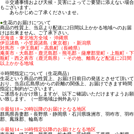
※交通事情および天候・災害によってご要望に添えない場合
もございます。
あらかじめご了承くださいませ。
●
生花のお届けについて
商品の性質上、当店より配送に2日間以上かかる地域へのお届
けは出来ません。ご了承下さい。
北海道・東北地方全域・ 沖縄県
伊豆諸島・小笠原諸島（東京都）・新潟県
対馬市 ・伊王島町・高島町（長崎県）
庵美市・大島郡・鹿児島郡・熊毛郡・薩摩郡里町・上瓶町・下
瓶町・西之表市（鹿児島県）・その他、離島など配送に2日間
以上かかる地域
※時間指定について（生花商品）
生花という商品の性質上、お届け日前日の発送とさせて頂いて
おり、当店(広島県)からの距離の関係上、お届けできます時間
指定に制約がございます。
ご迷惑をおかけ致しますが、以下ご確認いただけますようお願
い致します。（一部地域は例外あり）
※最短18～20時以降のお届けとなる地区
群馬県吾妻郡・長野県・静岡県・石川県珠洲市、羽咋市、羽咋
郡、鳳珠郡、輪島市
※最短14～16時指定以降のお届けとなる地区