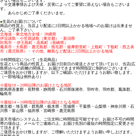
きない場合もございます。
※交通事情および天候・災害によってご要望に添えない場合もございま
す。
あらかじめご了承くださいませ。
●
生花のお届けについて
商品の性質上、当店より配送に2日間以上かかる地域へのお届けは出来ませ
ん。ご了承下さい。
北海道・東北地方全域・ 沖縄県
伊豆諸島・小笠原諸島（東京都）・新潟県
対馬市 ・伊王島町・高島町（長崎県）
庵美市・大島郡・鹿児島郡・熊毛郡・薩摩郡里町・上瓶町・下瓶町・西之表
市（鹿児島県）・その他、離島など配送に2日間以上かかる地域
※時間指定について（生花商品）
生花という商品の性質上、お届け日前日の発送とさせて頂いており、当店(広
島県)からの距離の関係上、お届けできます時間指定に制約がございます。
ご迷惑をおかけ致しますが、以下ご確認いただけますようお願い致します。
（一部地域は例外あり）
※最短18～20時以降のお届けとなる地区
群馬県吾妻郡・長野県・静岡県・石川県珠洲市、羽咋市、羽咋郡、鳳珠郡、
輪島市
※最短14～16時指定以降のお届けとなる地区
東京都・埼玉県・群馬県・栃木県・茨城県・千葉県・山梨県・神奈川県・石
川県・富山県・福井県・宮崎県・鹿児島県
楽天市場のシステム上、ご注文時に時間指定可能ですが、お届け不可の時間
帯の場合は、メールでご連絡の上、お届け先別の最短の時間指定に変更させ
て頂きます。
ご迷惑をおかけ致しますが、ご理解いただけますようお願い申し上げます。