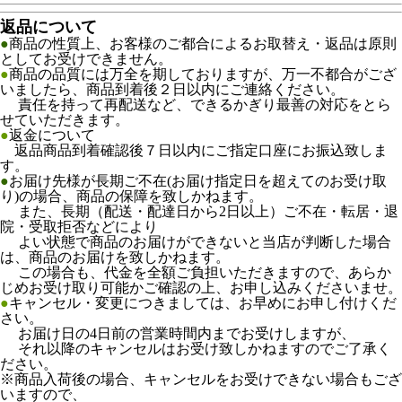
返品について
●
商品の性質上、お客様のご都合によるお取替え・返品は原則
としてお受けできません。
●
商品の品質には万全を期しておりますが、万一不都合がござ
いましたら、商品到着後２日以内にご連絡ください。
責任を持って再配送など、できるかぎり最善の対応をとら
せていただきます。
●
返金について
返品商品到着確認後７日以内にご指定口座にお振込致しま
す。
●
お届け先様が長期ご不在(お届け指定日を超えてのお受け取
り)の場合、商品の保障を致しかねます。
また、長期（配送・配達日から2日以上）ご不在・転居・退
院・受取拒否などにより
よい状態で商品のお届けができないと当店が判断した場合
は、商品のお届けを致しかねます。
この場合も、代金を全額ご負担いただきますので、あらか
じめお受け取り可能かご確認の上、お申し込みくださいませ。
●
キャンセル・変更につきましては、お早めにお申し付けくだ
さい。
お届け日の4日前の営業時間内までお受けしますが、
それ以降のキャンセルはお受け致しかねますのでご了承く
ださい。
※商品入荷後の場合、キャンセルをお受けできない場合もござ
いますので、