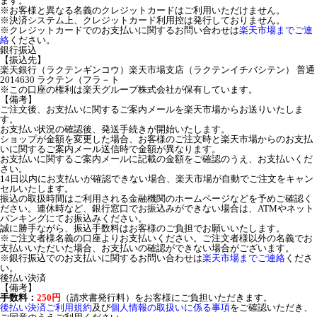
ます。
※お客様と異なる名義のクレジットカードはご利用いただけません。
※決済システム上、クレジットカード利用控は発行しておりません。
※クレジットカードでのお支払いに関するお問い合わせは
楽天市場までご連
絡
ください。
銀行振込
【振込先】
楽天銀行（ラクテンギンコウ）楽天市場支店（ラクテンイチバシテン） 普通
2014630 ラクテン（フラ－ト
※この口座の権利は楽天グループ株式会社が保有しています。
【備考】
ご注文後、お支払いに関するご案内メールを楽天市場からお送りいたしま
す。
お支払い状況の確認後、発送手続きが開始いたします。
ショップが金額を変更した場合、お客様のご注文時と楽天市場からのお支払
いに関するご案内メール送信時で金額が異なります。
お支払いに関するご案内メールに記載の金額をご確認のうえ、お支払いくだ
さい。
14日以内にお支払いが確認できない場合、楽天市場が自動でご注文をキャン
セルいたします。
振込の取扱時間はご利用される金融機関のホームページなどを予めご確認く
ださい。連休時など、銀行窓口でお振込みができない場合は、ATMやネット
バンキングにてお振込みください。
誠に勝手ながら、振込手数料はお客様のご負担でお願いいたします。
※ご注文者様名義の口座よりお支払いください。ご注文者様以外の名義でお
支払いいただいた場合、お支払いの確認ができない場合がございます。
※銀行振込でのお支払いに関するお問い合わせは
楽天市場までご連絡
くださ
い。
後払い決済
【備考】
手数料：
250円
（請求書発行料）をお客様にご負担いただきます。
後払い決済ご利用規約
及び
個人情報の取扱いに係る事項
をご確認いただき、