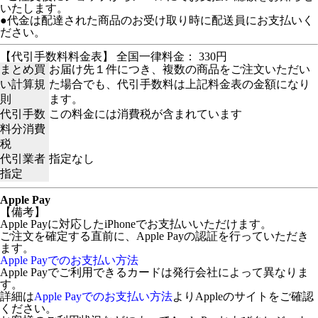
いたします。
●代金は配達された商品のお受け取り時に配送員にお支払いく
ださい。
【代引手数料料金表】 全国一律料金： 330円
まとめ買
お届け先１件につき、複数の商品をご注文いただい
い計算規
た場合でも、代引手数料は上記料金表の金額になり
則
ます。
代引手数
この料金には消費税が含まれています
料分消費
税
代引業者
指定なし
指定
Apple Pay
【備考】
Apple Payに対応したiPhoneでお支払いいただけます。
ご注文を確定する直前に、Apple Payの認証を行っていただき
ます。
Apple Payでのお支払い方法
Apple Payでご利用できるカードは発行会社によって異なりま
す。
詳細は
Apple Payでのお支払い方法
よりAppleのサイトをご確認
ください。