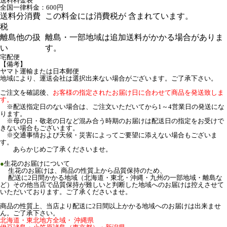
送料料金表
全国一律料金：600円
送料分消費
この料金には消費税が 含まれています。
税
離島他の扱
離島・一部地域は追加送料がかかる場合がありま
い
す。
宅配便
【備考】
ヤマト運輸または日本郵便
地域により、運送会社は選択出来ない場合がございます。ご了承下さい。
ご注文を確認後、
お客様の指定されたお届け日に合わせて商品を発送致しま
す。
※配送指定日のない場合は、ご注文いただいてから1～4営業日の発送にな
ります。
※母の日・敬老の日など混み合う時期のお届けは配送日の指定をお受けで
きない場合もございます。
※交通事情および天候・災害によってご要望に添えない場合もございま
す。
あらかじめご了承くださいませ。
●
生花のお届けについて
生花のお届けは、商品の性質上から品質保持のため、
配送に2日間かかる地域（北海道・東北・沖縄・九州の一部地域・離島な
ど）その他当店で品質保持が難しいと判断した地域へのお届けは控えさせて
いただいております。ご了承くださいませ。
商品の性質上、当店より配送に2日間以上かかる地域へのお届けは出来ませ
ん。ご了承下さい。
北海道・東北地方全域・ 沖縄県