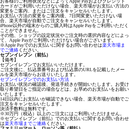
お客様のご利用状況などによってApple Payおよびクレジット
カードがご利用いただけない場合、楽天市場がお支払い方法の
変更をご案内、またはご注文をキャンセルいたします。
お支払い方法の変更をご案内後、7日間変更いただけない場
合、楽天市場が自動でご注文をキャンセルいたします。
iPhone以外の端末からのご購入時はApple Payをご利用いただく
ことができません。
その他、ショップの設定状況やご注文時の選択内容などによっ
て、Apple Payがご利用いただけない場合がございます。
※Apple Payでのお支払いに関するお問い合わせは
楽天市場ま
でご連絡
ください。
セブンイレブン（前払）
【備考】
セブンイレブンでお支払いいただけます。
ご注文後に、払込票番号および払込票のURLを記載したメー
ルを楽天市場からお送りいたします。
セブンイレブンでのお支払い方法
お支払い状況の確認後、発送手続きが開始いたします。お受け
取り希望日をご指定の場合などは、お早めのお支払いをお願い
いたします。
14日以内にお支払いが確認できない場合、楽天市場が自動でご
注文をキャンセルいたします。
決済手数料は無料です。
※30万円（税込）以上のご注文にはご利用いただけません。
※セブンイレブン（前払）でのお支払いに関するお問い合わせ
は
楽天市場までご連絡
ください。
ファミリーマート、ローソン等（前払）