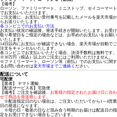
【備考】
ローソン、ファミリーマート、ミニストップ、セイコーマート
でお支払いいただけます。
ご注文後に、お支払い受付番号を記載したメールを楽天市場か
らお送りいたします。
各コンビニでのお支払い方法
お支払い状況の確認後、発送手続きが開始いたします。お受け
取り希望日をご指定の場合などは、お早めのお支払いをお願い
いたします。
14日以内にお支払いが確認できない場合、楽天市場が自動でご
注文をキャンセルいたします。
各コンビニでお支払いいただく場合、決済手数料は無料です。
※30万円（税込）以上のご注文にはご利用いただけません。
※ファミリーマート、ローソン等（前払）でのお支払いに関す
るお問い合わせは
楽天市場までご連絡
ください。
配送について
宅配便
【業者】 ヤマト運輸
【配送サービス名】宅急便
【備考】ご注文を確認後、
お客様の指定されたお届け日に合わ
せて商品を発送致します。
※配送指定日のない場合は、ご注文いただいてから1～4営業
日の発送になります。
※母の日・敬老の日など混み合う時期のお届けは配送日の指
定をお受けできない場合もございます。