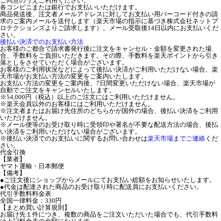
ご同意のうえご利用ください。
各コンビニまたは銀行でお支払いいただけます。
商品発送後、注文者メールアドレスに対してお支払い用バーコード付きの請
求のご案内メールを送付します（楽天市場の指示に基づき株式会社ネットプ
ロテクションズよりご請求します）。メール受取後14日以内にお支払いくだ
さい。
後払い決済でのお支払い方法
お客様のご都合で請求書発行後に注文をキャンセル・金額を変更された場
合、手数料をご負担いただきます。その際、手数料を楽天ポイントから引き
落としをさせていただく場合がございます。
お客様のご利用状況などによって後払い決済がご利用いただけない場合、楽
天市場がお支払い方法の変更をご案内いたします。
お支払い方法の変更をご案内後、7日間変更いただけない場合、楽天市場が
自動でご注文をキャンセルいたします。
※54,000円（税込）以上のご注文にはご利用いただけません。
※楽天会員以外のお客様にはご利用いただけません。
※注文者またはお届け先住所のどちらかが国外の場合、後払い決済をご利用
いただけません。
※メール便等のお受け取り時に受領印や署名が不要な配送方法の場合、後払
い決済をご利用いただけない場合がございます。
※後払い決済でのお支払いに関するお問い合わせは
楽天市場までご連絡
くだ
さい。
代金引換
【業者】
ヤマト運輸・日本郵便
【備考】
●ご注文後にショップからメールにてお支払い総額をお知らせいたします。
●代金は配達された商品のお受け取り時に配送員にお支払いください。
代引手数料料金表
全国一律料金：330円
【まとめ買い計算規則】
お届け先１件につき、複数の商品をご注文いただいた場合でも、代引手数料