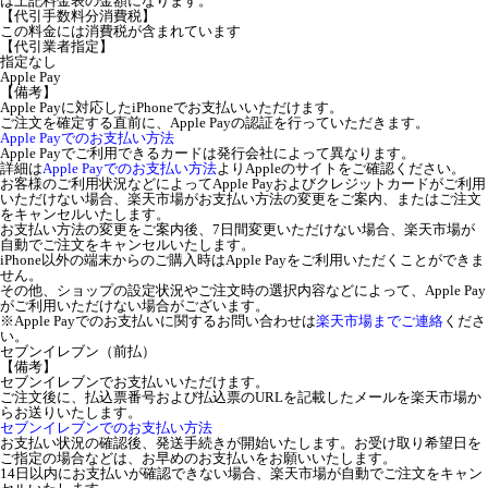
は上記料金表の金額になります。
【代引手数料分消費税】
この料金には消費税が含まれています
【代引業者指定】
指定なし
Apple Pay
【備考】
Apple Payに対応したiPhoneでお支払いいただけます。
ご注文を確定する直前に、Apple Payの認証を行っていただきます。
Apple Payでのお支払い方法
Apple Payでご利用できるカードは発行会社によって異なります。
詳細は
Apple Payでのお支払い方法
よりAppleのサイトをご確認ください。
お客様のご利用状況などによってApple Payおよびクレジットカードがご利用
いただけない場合、楽天市場がお支払い方法の変更をご案内、またはご注文
をキャンセルいたします。
お支払い方法の変更をご案内後、7日間変更いただけない場合、楽天市場が
自動でご注文をキャンセルいたします。
iPhone以外の端末からのご購入時はApple Payをご利用いただくことができま
せん。
その他、ショップの設定状況やご注文時の選択内容などによって、Apple Pay
がご利用いただけない場合がございます。
※Apple Payでのお支払いに関するお問い合わせは
楽天市場までご連絡
くださ
い。
セブンイレブン（前払）
【備考】
セブンイレブンでお支払いいただけます。
ご注文後に、払込票番号および払込票のURLを記載したメールを楽天市場か
らお送りいたします。
セブンイレブンでのお支払い方法
お支払い状況の確認後、発送手続きが開始いたします。お受け取り希望日を
ご指定の場合などは、お早めのお支払いをお願いいたします。
14日以内にお支払いが確認できない場合、楽天市場が自動でご注文をキャン