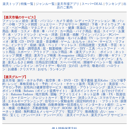
楽天トップ
|
特集一覧
|
ジャンル一覧
|
楽天市場アプリ
|
スーパーDEAL
|
ランキング
|
出
店のご案内
【楽天市場のサービス】
ファッション 総合
|
家電・パソコン・カメラ 総合
|
レディースファッション
|
靴
|
バッ
グ・小物・ブランド雑貨
|
ジュエリー・アクセサリー
|
腕時計
|
下着・ナイトウェア
|
キ
ッズ・ベビー用品・マタニティ
|
ダイエット・健康
|
医薬品・コンタクトレンズ・介護
用品
|
美容・コスメ・香水
|
車・バイク
|
カー用品・バイク用品
|
食品
|
スイーツ・お菓
子
|
水・ソフトドリンク
|
ビール・洋酒
|
日本酒・焼酎
|
ワイン
|
パソコン・PCパー
ツ
|
タブレットPC・スマートフォン
|
光回線・モバイル通信
|
TV・レコーダー・オーデ
ィオ
|
家電
|
CD・DVD
|
楽器・音楽機材
|
ゲーム
|
おもちゃ
|
ホビー
|
サービス・リフォ
ーム
|
インテリア・収納
|
寝具・ベッド・マットレス
|
日用品雑貨・文房具・手芸
|
キッ
チン用品・食器・調理器具
|
花・観葉植物
|
ガーデン・DIY・工具
|
ペットフード ・ ペ
ット用品
|
スポーツ・アウトドア
|
ゴルフ用品
|
本
（
楽天ブックス
） |
ポイント
|
ネット
ショップ 開業・開店
|
楽天ウェブ検索
|
R-magazine（雑誌コラボ）
|
贈り物・ギフト
|
フ
ァッション公式ブランド
|
ポイントアップ
|
ディズニーゾーン
|
サンリオゾーン
|
まち
楽
|
楽天ふるさと納税
|
日用品翌日配達
|
スーパーDEAL
|
開催中イベント一覧
|
福袋＆
初売り
|
バレンタイン
|
ホワイトデー
|
母の日
|
父の日
|
お中元
|
敬老の日
|
ハロウィ
ン
|
お歳暮
|
クリスマス
|
おせち
|
ランキング
【楽天グループ】
楽天市場
|
旅行・ホテル予約・航空券
|
本・DVD・CD
|
電子書籍 楽天Kobo
|
ゴルフ場予
約
|
レシピ
|
車検見積もり・予約
|
イベント・チケット販売
|
写真プリント
|
美容室・ヘ
アサロン予約
|
女性向け健康管理サービス
|
物流委託・アウトソーシング
|
楽天スーパー
ポイント特集
|
Rebates（ポイント提携サイト）
|
楽天ポイントカード
|
おでかけでポイ
ント
|
Rakuten Fashion
|
地方競馬
|
競輪
|
アフィリエイト
|
ネット証券（株・FX・投資信
託）
|
カードローン
|
クレジットカード
|
電子マネー
|
決済システム
|
スマホでカード決
済
|
エネルギープランニング
|
住宅ローン変動金利（固定特約付き）・フラット35
|
損害
保険・生命保険比較
|
生命保険
|
自動車保険一括見積もり
|
インターネット銀行
|
ニュー
ス・検索
|
仕事紹介
|
不動産情報
|
ブログ
|
ROOM
|
楽天モバイル
|
プロバイダ・インタ
ーネット接続
|
無料通話＆メッセージアプリ
|
電話アプリ
|
動画配信
|
占い
|
toto・
BIG
|
宝くじ（ナンバーズ4・ナンバーズ3）
|
楽天イーグルス
|
楽天グループ サービス一
覧
個人情報保護方針