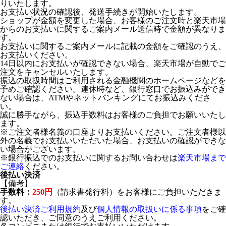
りいたします。
お支払い状況の確認後、発送手続きが開始いたします。
ショップが金額を変更した場合、お客様のご注文時と楽天市場
からのお支払いに関するご案内メール送信時で金額が異なりま
す。
お支払いに関するご案内メールに記載の金額をご確認のうえ、
お支払いください。
14日以内にお支払いが確認できない場合、楽天市場が自動でご
注文をキャンセルいたします。
振込の取扱時間はご利用される金融機関のホームページなどを
予めご確認ください。連休時など、銀行窓口でお振込みができ
ない場合は、ATMやネットバンキングにてお振込みくださ
い。
誠に勝手ながら、振込手数料はお客様のご負担でお願いいたし
ます。
※ご注文者様名義の口座よりお支払いください。ご注文者様以
外の名義でお支払いいただいた場合、お支払いの確認ができな
い場合がございます。
※銀行振込でのお支払いに関するお問い合わせは
楽天市場まで
ご連絡
ください。
後払い決済
【備考】
手数料：
250円
（請求書発行料）をお客様にご負担いただきま
す。
後払い決済ご利用規約
及び
個人情報の取扱いに係る事項
をご確
認いただき、ご同意のうえご利用ください。