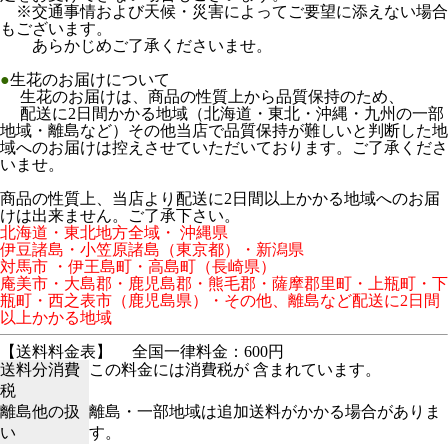
※交通事情および天候・災害によってご要望に添えない場合
もございます。
あらかじめご了承くださいませ。
●
生花のお届けについて
生花のお届けは、商品の性質上から品質保持のため、
配送に2日間かかる地域（北海道・東北・沖縄・九州の一部
地域・離島など）その他当店で品質保持が難しいと判断した地
域へのお届けは控えさせていただいております。ご了承くださ
いませ。
商品の性質上、当店より配送に2日間以上かかる地域へのお届
けは出来ません。ご了承下さい。
北海道・東北地方全域・ 沖縄県
伊豆諸島・小笠原諸島（東京都）・新潟県
対馬市 ・伊王島町・高島町（長崎県）
庵美市・大島郡・鹿児島郡・熊毛郡・薩摩郡里町・上瓶町・下
瓶町・西之表市（鹿児島県）・その他、離島など配送に2日間
以上かかる地域
【送料料金表】
全国一律料金：600円
送料分消費
この料金には消費税が 含まれています。
税
離島他の扱
離島・一部地域は追加送料がかかる場合がありま
い
す。