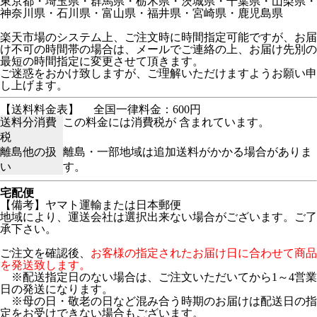
東京都・埼玉県・群馬県・栃木県・茨城県・千葉県・山梨県・
神奈川県・石川県・富山県・福井県・宮崎県・鹿児島県
楽天市場のシステム上、ご注文時に時間指定可能ですが、お届
け不可の時間帯の場合は、メールでご連絡の上、お届け先別の
最短の時間指定に変更させて頂きます。
ご迷惑をおかけ致しますが、ご理解いただけますようお願い申
し上げます。
【送料料金表】
全国一律料金：600円
送料分消費
この料金には消費税が 含まれています。
税
離島他の扱
離島・一部地域は追加送料がかかる場合がありま
い
す。
宅配便
【備考】ヤマト運輸または日本郵便
地域により、運送会社は選択出来ない場合がございます。ご了
承下さい。
ご注文を確認後、
お客様の指定されたお届け日に合わせて商品
を発送致します。
※配送指定日のない場合は、ご注文いただいてから1～4営業
日の発送になります。
※母の日・敬老の日など混み合う時期のお届けは配送日の指
定をお受けできない場合もございます。