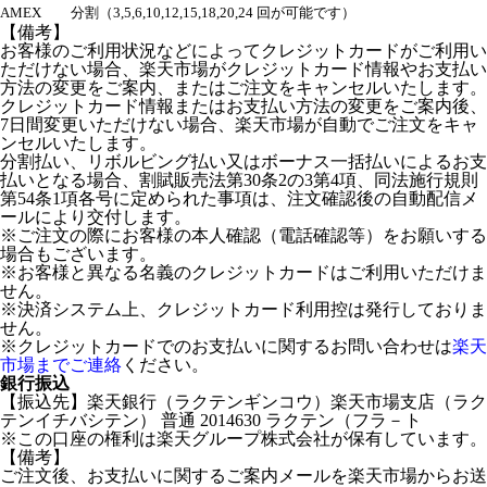
AMEX
分割（3,5,6,10,12,15,18,20,24 回が可能です）
【備考】
お客様のご利用状況などによってクレジットカードがご利用い
ただけない場合、楽天市場がクレジットカード情報やお支払い
方法の変更をご案内、またはご注文をキャンセルいたします。
クレジットカード情報またはお支払い方法の変更をご案内後、
7日間変更いただけない場合、楽天市場が自動でご注文をキャ
ンセルいたします。
分割払い、リボルビング払い又はボーナス一括払いによるお支
払いとなる場合、割賦販売法第30条2の3第4項、同法施行規則
第54条1項各号に定められた事項は、注文確認後の自動配信メ
ールにより交付します。
※ご注文の際にお客様の本人確認（電話確認等）をお願いする
場合もございます。
※お客様と異なる名義のクレジットカードはご利用いただけま
せん。
※決済システム上、クレジットカード利用控は発行しておりま
せん。
※クレジットカードでのお支払いに関するお問い合わせは
楽天
市場までご連絡
ください。
銀行振込
【振込先】楽天銀行（ラクテンギンコウ）楽天市場支店（ラク
テンイチバシテン） 普通 2014630 ラクテン（フラ－ト
※この口座の権利は楽天グループ株式会社が保有しています。
【備考】
ご注文後、お支払いに関するご案内メールを楽天市場からお送