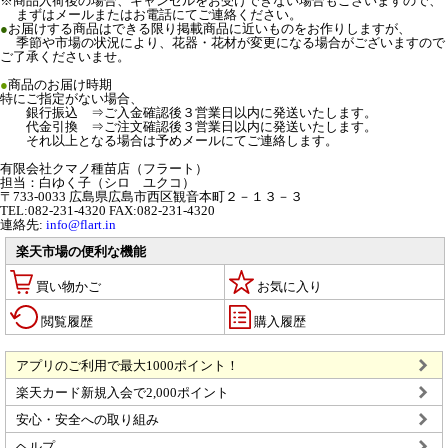
※商品入荷後の場合、キャンセルをお受けできない場合もございますので、
まずはメールまたはお電話にてご連絡ください。
●
お届けする商品はできる限り掲載商品に近いものをお作りしますが、
季節や市場の状況により、花器・花材が変更になる場合がございますので
ご了承くださいませ。
●
商品のお届け時期
特にご指定がない場合、
銀行振込 ⇒ご入金確認後３営業日以内に発送いたします。
代金引換 ⇒ご注文確認後３営業日以内に発送いたします。
それ以上となる場合は予めメールにてご連絡します。
有限会社クマノ種苗店（フラート）
担当：白ゆく子（シロ ユクコ）
〒733-0033 広島県広島市西区観音本町２－１３－３
TEL:082-231-4320 FAX:082-231-4320
連絡先:
info@flart.in
楽天市場の便利な機能
買い物かご
お気に入り
閲覧履歴
購入履歴
アプリのご利用で最大1000ポイント！
楽天カード新規入会で2,000ポイント
安心・安全への取り組み
ヘルプ