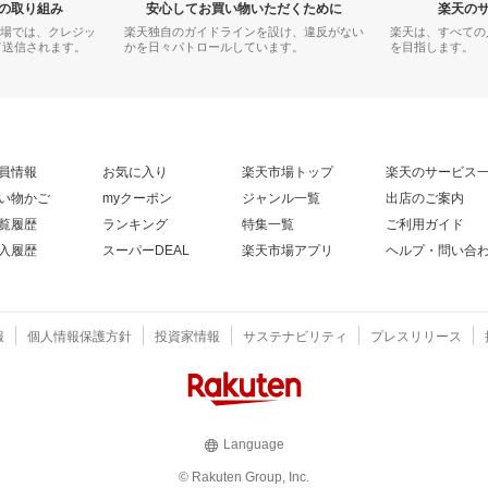
の取り組み
安心してお買い物いただくために
楽天の
市場では、クレジッ
楽天独自のガイドラインを設け、違反がない
楽天は、すべての
て送信されます。
かを日々パトロールしています。
を目指します。
員情報
お気に入り
楽天市場トップ
楽天のサービス
い物かご
myクーポン
ジャンル一覧
出店のご案内
覧履歴
ランキング
特集一覧
ご利用ガイド
入履歴
スーパーDEAL
楽天市場アプリ
ヘルプ・問い合
報
個人情報保護方針
投資家情報
サステナビリティ
プレスリリース
Language
© Rakuten Group, Inc.