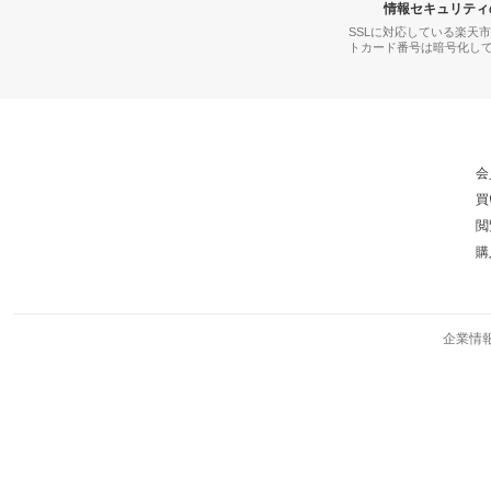
情報セキュリティ
SSLに対応している楽天
トカード番号は暗号化し
会
買
閲
購
企業情