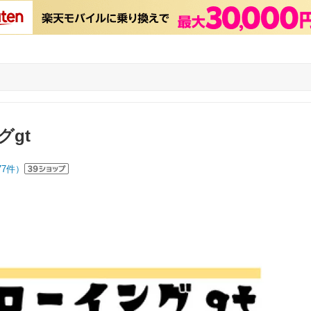
グgt
77
件）