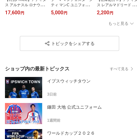
ス アルナスル ロナウド 2
ティ マンC ユニフォーム
ス レアルマドリード ユ
5/26 2025 2026 ユニフ
パンツ ショーツ ホーム 2
ニフォーム ソックス ホ
17,600
5,000
2,200
円
円
円
ォーム ホーム 半袖 adida
2/23 PUMA 正規品 即発
ーム 23/24 2023 2024 a
s 正規品 即発送対応商品
送対応商品 【プレミアパ
didas 正規品 即発送対応
もっと見る
ンツナンバー無料】
商品
トピックをシェアする
ショップ内の最新トピックス
すべて見る
イプスウィッチタウン
3日前
鎌田 大地 公式ユニフォーム
1週間前
ワールドカップ２０２６