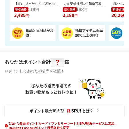
【夏にぴったり♪】4種のフレーバーが楽しめる。ひんやり爽やかなサブレサンドアイス
＼最安値挑戦／1500万枚売れてる★ふかふかホテルバスタオル2枚セットが20周年SALE！
3,585円
3,600円
35
割引価格
割引価格
割引価格
3,485
3,180
30,260
円
円
円
食品と日用品がお
掲載アイテム全品
日
得！
20%以上OFF！
ポ
?
あなたはポイント
合計
倍
ログインしてあなたの倍率を確認！
ポイント最大
18.5
倍
!
とは？
7/1から楽天ポイントカード＋ファミリーマートをSPU対象サービスに追加、
Rakuten Pashaのポイント獲得条件を変更