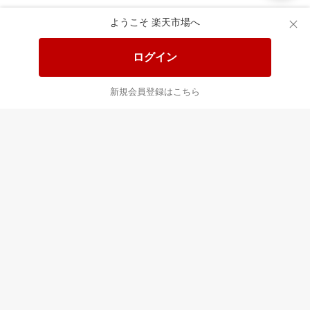
楽天市場配送ガイド（受取方法）
ようこそ 楽天市場へ
楽天にお店を開きませんか？
ログイン
楽天ショッピングサービスご利用規約
新規会員登録はこちら
ページ内容・広告に関するご意見はこちら
楽天クラッチ募金
Rakuten Ichiba English Guide
ご利用ガイド
ヘルプ
ログイン
プラットフォームの透明性及び公正性の向上に関する取り組み
について