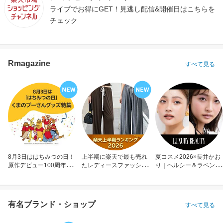
ライブでお得にGET！見逃し配信&開催日はこちらを
チェック
Rmagazine
すべて見る
8月3日ははちみつの日！
上半期に楽天で最も売れ
夏コスメ2026×長井かお
原作デビュー100周年も
たレディースファッショ
り｜ヘルシー＆ラベンダ
お祝い
ン
ーメイク
有名ブランド・ショップ
すべて見る