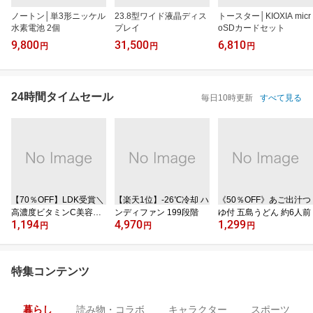
ノートン│単3形ニッケル
23.8型ワイド液晶ディス
トースター│KIOXIA micr
水素電池 2個
プレイ
oSDカードセット
9,800
31,500
6,810
円
円
円
24時間タイムセール
毎日10時更新
すべて見る
【70％OFF】LDK受賞＼
【楽天1位】‐26℃冷却 ハ
《50％OFF》あご出汁つ
高濃度ビタミンC美容液
ンディファン 199段階
ゆ付 五島うどん 約6人前
1,194
4,970
1,299
／
円
円
円
特集コンテンツ
暮らし
読み物・コラボ
キャラクター
スポーツ