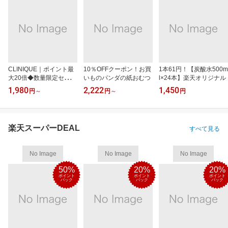
CLINIQUE｜ポイント最
10％OFFクーポン！お買
1本61円！【炭酸水500m
大20倍◆数量限定セット
いものパンダの紙おむつ
l×24本】楽天オリジナル
も
1,980
2,222
1,450
円
～
円
～
円
楽天スーパーDEAL
すべて見る
No Image
No Image
No Image
50%
20%
20%
ポイント
ポイント
ポイント
バック
バック
バック