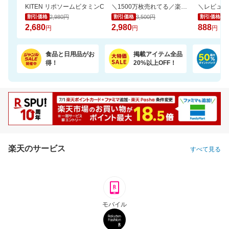
KITEN リポソームビタミンC
＼1500万枚売れてる／楽天1位リピ多数★ふかふかホテルタオル4枚セットが20周年SALE！
2,980円
3,500円
1,
割引価格
割引価格
割引価格
2,680
2,980
888
円
円
円
食品と日用品がお
掲載アイテム全品
日
得！
20%以上OFF！
ポ
楽天のサービス
すべて見る
モバイル