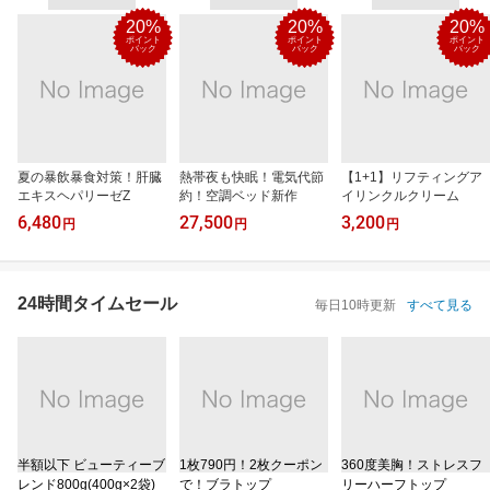
20%
20%
20%
ポイント
ポイント
ポイント
バック
バック
バック
夏の暴飲暴食対策！肝臓
熱帯夜も快眠！電気代節
【1+1】リフティングア
エキスヘパリーゼZ
約！空調ベッド新作
イリンクルクリーム
6,480
27,500
3,200
円
円
円
24時間タイムセール
毎日10時更新
すべて見る
半額以下 ビューティーブ
1枚790円！2枚クーポン
360度美胸！ストレスフ
レンド800g(400g×2袋)
で！ブラトップ
リーハーフトップ