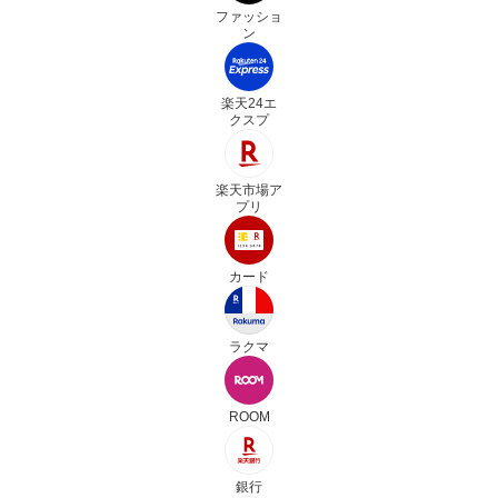
ファッショ
ン
楽天24エ
クスプ
楽天市場ア
プリ
カード
ラクマ
ROOM
銀行