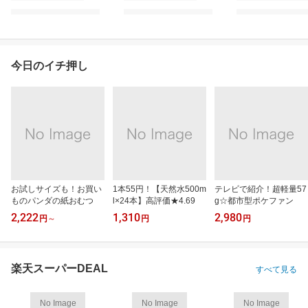
今日のイチ押し
お試しサイズも！お買い
1本55円！【天然水500m
テレビで紹介！超軽量57
ものパンダの紙おむつ
l×24本】高評価★4.69
g☆都市型ポケファン
2,222
1,310
2,980
円
～
円
円
楽天スーパーDEAL
すべて見る
No Image
No Image
No Image