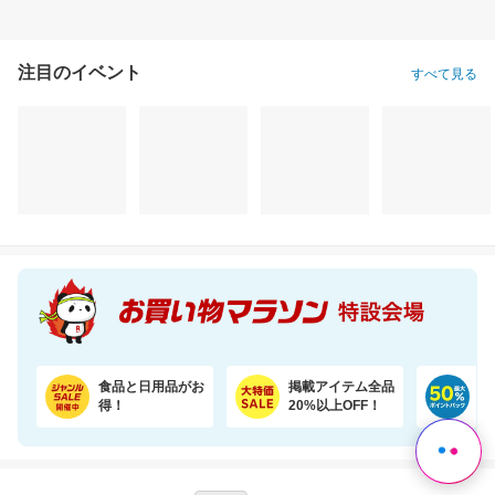
注目のイベント
すべて見る
食品と日用品がお
掲載アイテム全品
日
得！
20%以上OFF！
ポ