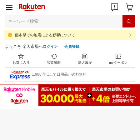
熊本県での地震による影響について
ようこそ 楽天市場へ
ログイン
会員登録
お気に入り
閲覧履歴
購入履歴
myクーポン
1,980円以上で日用品が送料無料