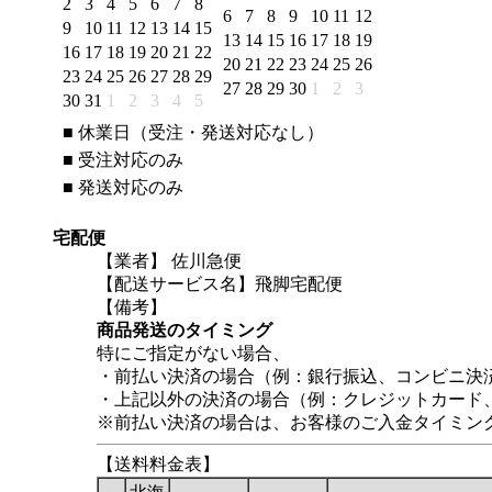
2
3
4
5
6
7
8
6
7
8
9
10
11
12
9
10
11
12
13
14
15
13
14
15
16
17
18
19
16
17
18
19
20
21
22
20
21
22
23
24
25
26
23
24
25
26
27
28
29
27
28
29
30
1
2
3
30
31
1
2
3
4
5
■
休業日（受注・発送対応なし）
■
受注対応のみ
■
発送対応のみ
宅配便
【業者】 佐川急便
【配送サービス名】飛脚宅配便
【備考】
商品発送のタイミング
特にご指定がない場合、
・前払い決済の場合（例：銀行振込、コンビニ決
・上記以外の決済の場合（例：クレジットカード
※前払い決済の場合は、お客様のご入金タイミン
【送料料金表】