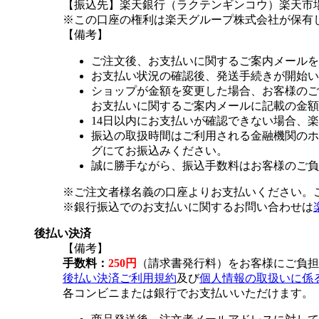
【振込先】楽天銀行（ラクテンギンコウ）楽天市場支
※この口座の権利は楽天グループ株式会社が保有
【備考】
ご注文後、お支払いに関するご案内メールを
お支払い状況の確認後、発送手続きが開始い
ショップが金額を変更した場合、お客様のご
お支払いに関するご案内メールに記載の金額
14日以内にお支払いが確認できない場合、
振込の取扱時間はご利用される金融機関のホ
グにてお振込みください。
誠に勝手ながら、振込手数料はお客様のご負
※ご注文者様名義の口座よりお支払いください。
※銀行振込でのお支払いに関するお問い合わせは
後払い決済
【備考】
手数料：
250円
（請求書発行料）をお客様にご負担
後払い決済ご利用規約
及び
個人情報の取扱いに係
各コンビニまたは銀行でお支払いいただけます。