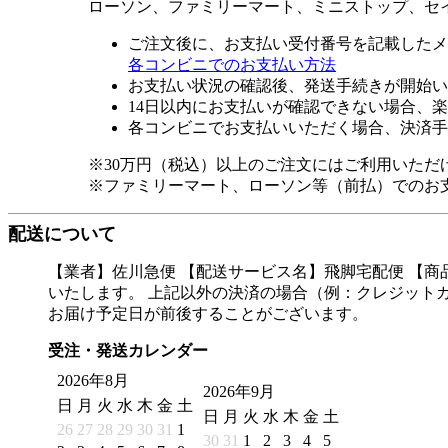
ローソン、ファミリーマート、ミニストップ、セ
ご注文後に、お支払い受付番号を記載したメ
各コンビニでのお支払い方法
お支払い状況の確認後、発送手続きが開始い
14日以内にお支払いが確認できない場合、
各コンビニでお支払いいただく場合、決済手
※30万円（税込）以上のご注文にはご利用いただ
※ファミリーマート、ローソン等（前払）でのお
配送について
【業者】佐川急便 【配送サービス名】飛脚宅配便 【
いたします。 上記以外の決済の場合（例：クレジット
お届け予定日が前後することがございます。
受注・発送カレンダー
2026年8月
2026年9月
日
月
火
水
木
金
土
日
月
火
水
木
金
土
26
27
28
29
30
31
1
30
31
1
2
3
4
5