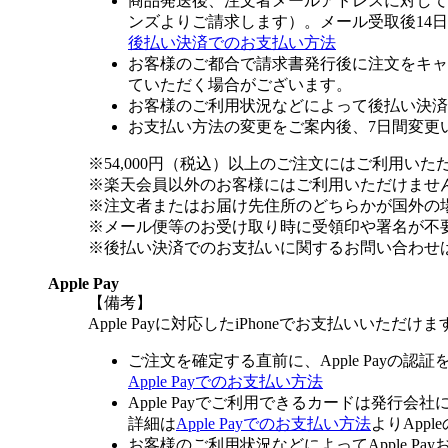
商品発送後、注文者メールアドレスに対して
ンズよりご請求します）。メール受取後14
後払い決済でのお支払い方法
お客様のご都合で請求書発行後に注文をキャ
ていただく場合がございます。
お客様のご利用状況などによって後払い決済
お支払い方法の変更をご案内後、7日間変更
※54,000円（税込）以上のご注文にはご利用いた
※楽天会員以外のお客様にはご利用いただけませ
※注文者またはお届け先住所のどちらかが国外の
※メール便等のお受け取り時に受領印や署名が不
※後払い決済でのお支払いに関するお問い合わせ
Apple Pay
【備考】
Apple Payに対応したiPhoneでお支払いいただけま
ご注文を確定する直前に、Apple Payの認
Apple Payでのお支払い方法
Apple Payでご利用できるカードは発行会
詳細は
Apple Payでのお支払い方法
よりApp
お客様のご利用状況などによってApple 