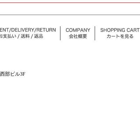
二西部ビル3F