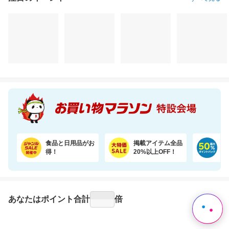
注目のイベント
すべて見る
食品と日用品がお
掲載アイテム全品
日
得！
20%以上OFF！
ポ