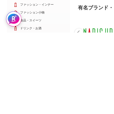
ファッション・インナー
有名ブランド・
ファッション小物
Rakuten AIで探す
食品・スイーツ
ドリンク・お酒
日用雑貨・キッチン用品
コスメ・健康・医薬品
キッズ・ベビー・玩具
家電・TV・カメラ
PC・スマホ・通信
スポーツ・ゴルフ
車・バイク
インテリア・寝具・収納
ペット・花・DIY工具
サービス・リフォーム