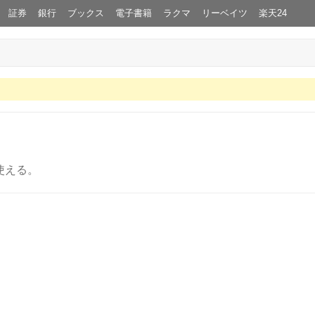
証券
銀行
ブックス
電子書籍
ラクマ
リーベイツ
楽天24
使える。