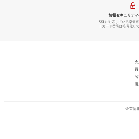
情報セキュリティ
SSLに対応している楽天
トカード番号は暗号化し
会
買
閲
購
企業情