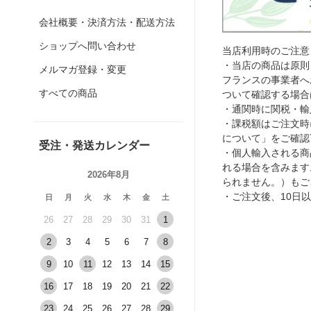
会社概要・決済方法・配送方法
ショップへ問い合わせ
当店利用時のご注意
・当店の商品は原則
メルマガ登録・変更
フランスの事業者へ
すべての商品
ついて確認する場合
・通関時に関税・輸
・課税額はご注文時
について」をご確認
受注・発送カレンダー
・個人輸入される商
れる場合を含みます
2026年8月
られません。）もご
・ご注文後、10日
日
月
火
水
木
金
土
26
27
28
29
30
31
1
2
3
4
5
6
7
8
9
10
11
12
13
14
15
16
17
18
19
20
21
22
23
24
25
26
27
28
29