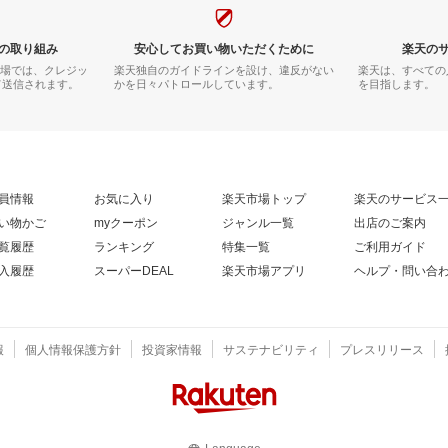
の取り組み
安心してお買い物いただくために
楽天の
市場では、クレジッ
楽天独自のガイドラインを設け、違反がない
楽天は、すべての
て送信されます。
かを日々パトロールしています。
を目指します。
員情報
お気に入り
楽天市場トップ
楽天のサービス
い物かご
myクーポン
ジャンル一覧
出店のご案内
覧履歴
ランキング
特集一覧
ご利用ガイド
入履歴
スーパーDEAL
楽天市場アプリ
ヘルプ・問い合
報
個人情報保護方針
投資家情報
サステナビリティ
プレスリリース