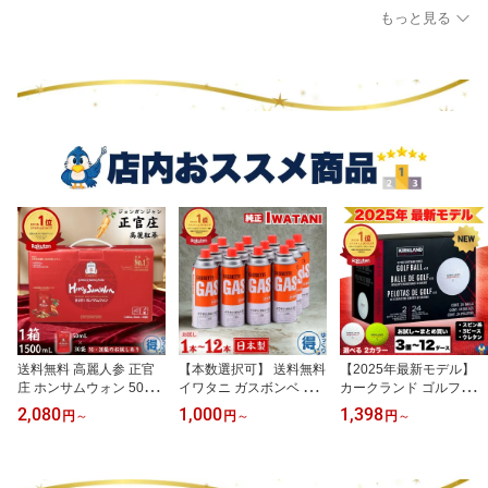
もっと見る
送料無料 高麗人参 正官
【本数選択可】 送料無料
【2025年最新モデル】
庄 ホンサムウォン 50mL
イワタニ ガスボンベ カ
カークランド ゴルフボー
x 30袋 1500mL お試し1
セットガス 12本 お試し
ル V3 パフォーマンスプ
2,080
1,000
1,398
円
～
円
～
円
～
0〜20袋 パウチタイプ ジ
1〜2本 CB-250-OR 日本
ラス 2ダース 24ボール
ョンガンジャン ホンサム
製 純正 まとめ買い 大容
白 黄色 2025年モデル 3
紅蔘元 韓国 漢方 ノンカ
量 防災 備蓄 カセットコ
ピース ソフトウレタンカ
フェイン 女性 美容 健康
ンロ 鍋 アウトドア キャ
バー 高性能 スピン コン