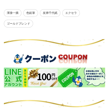
渾身一摘
色鉛筆
友禅千代紙
エクセラ
ゴールドブレンド