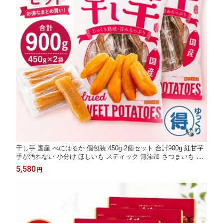
干し芋 国産 べにはるか 個包装 450g 2個セット 合計900g 紅甘芋
手が汚れない 小分け ほしいも スティック 無添加 さつまいも 紅
はるか じっくり熟成 大容量 ヘルシー おやつ 低脂質 食物繊維 間
5,580
円
食 常温保存 冷凍OK 送料無料 【ゆっくりお得便】