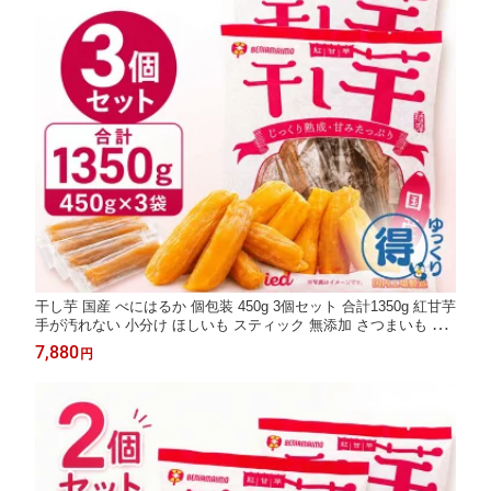
干し芋 国産 べにはるか 個包装 450g 3個セット 合計1350g 紅甘芋
手が汚れない 小分け ほしいも スティック 無添加 さつまいも 紅
はるか じっくり熟成 大容量 ヘルシー おやつ 低脂質 食物繊維 常
7,880
円
温保存 冷凍OK 送料無料 【ゆっくりお得便】