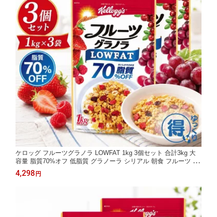
ケロッグ フルーツグラノラ LOWFAT 1kg 3個セット 合計3kg 大
容量 脂質70%オフ 低脂質 グラノーラ シリアル 朝食 フルーツ い
ちご 鉄分 ビタミン 食物繊維入り ザクザク ローファット 国内製
4,298
円
造 コストコ まとめ買い 送料無料 【ゆっくりお得便】