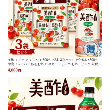
美酢 ミチョ さくらんぼ 800mL×2本 3袋セット 合計6本 4800ml
限定フレーバー 飲むお酢 ビネガードリンク お酢ドリンク 希釈タ
イプ 牛乳割り 炭酸割り ビール割り MICHO 果実酢 チェリー 大容
4,880
円
量 韓国 送料無料 コストコ 【ゆっくりお得便】