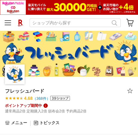
フレッシュバード
4.68
（
368
件）
ポイントアップ期間中
通常商品2倍 定期購入2倍 頒布会2倍 予約商品2倍
メニュー
トピックス