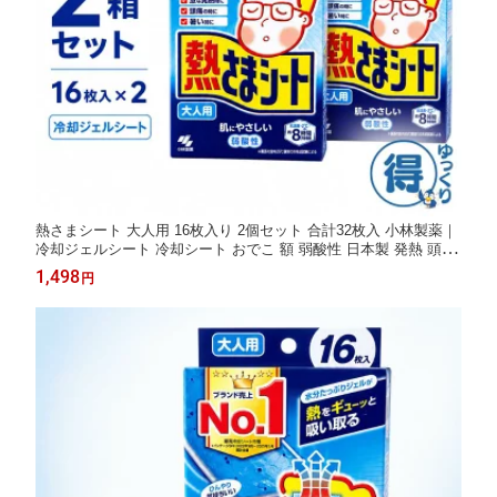
熱さまシート 大人用 16枚入り 2個セット 合計32枚入 小林製薬｜
冷却ジェルシート 冷却シート おでこ 額 弱酸性 日本製 発熱 頭痛
歯痛 寝苦しい夜 暑い日 ひんやり 冷えピタ 夏 常備 防災 備蓄 救
1,498
円
急箱 まとめ買い 送料無料 【ゆっくりお得便】