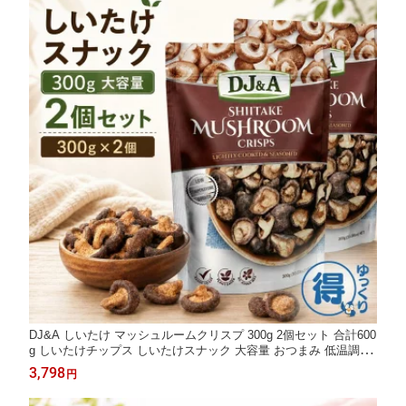
DJ&A しいたけ マッシュルームクリスプ 300g 2個セット 合計600
g しいたけチップス しいたけスナック 大容量 おつまみ 低温調理
サクサク プラントベース きのこ 野菜チップス アレンジ だし 家
3,798
円
飲み おやつ コストコ 送料無料 【ゆっくりお得便】