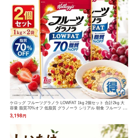
ケロッグ フルーツグラノラ LOWFAT 1kg 2個セット 合計2kg 大
容量 脂質70%オフ 低脂質 グラノーラ シリアル 朝食 フルーツ い
ちご 鉄分 ビタミン 食物繊維入り ザクザク ローファットコストコ
3,198
円
まとめ買い 朝ごはん 送料無料 【ゆっくりお得便】