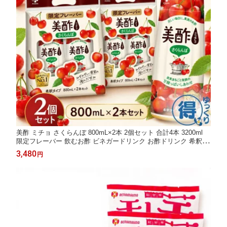
美酢 ミチョ さくらんぼ 800mL×2本 2個セット 合計4本 3200ml
限定フレーバー 飲むお酢 ビネガードリンク お酢ドリンク 希釈タ
イプ 牛乳割り 炭酸割り ビール割り MICHO 果実酢 チェリー 大容
3,480
円
量 韓国 送料無料 コストコ 【ゆっくりお得便】