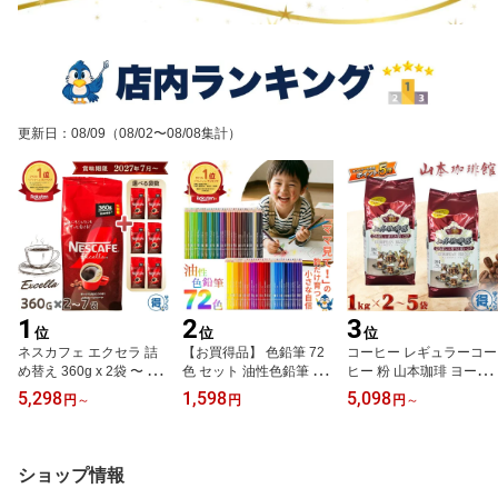
高麗人参エキス 栄養ドリ
ンプ 登山 【ゆっくりお
トロール ホワイト イエ
ンク 【ゆっくりお得便】
得便】
ロー コストコ 送料無料
更新日
：
08/09
（08/02〜08/08集計）
1
2
3
位
位
位
ネスカフェ エクセラ 詰
【お買得品】 色鉛筆 72
コーヒー レギュラーコー
め替え 360g x 2袋 〜 7袋
色 セット 油性色鉛筆 丸
ヒー 粉 山本珈琲 ヨーロ
合計720g〜2520g 大容
形 ソフト芯 お絵描き 絵
ピアンブレンド 1kg x 2
5,298
1,598
5,098
円
～
円
円
～
量 インスタントコーヒー
画 イラスト デッサン デ
袋〜5袋 深煎り 中細挽き
粉 ネスレ コーヒー 珈琲
ザイン 設計 学習 図工 文
ブレンド 豊かな香りと深
ホットコーヒー アイスコ
房具 幼稚園 保育園 こど
いコク 大容量 喫茶店ブ
ーヒー カフェラテ ポリ
も園 小学校 中学 高校 大
レンド アイスコーヒー
ショップ情報
フェノール 送料無料
学 学生 プロ アーティス
ホット まとめ買い コス