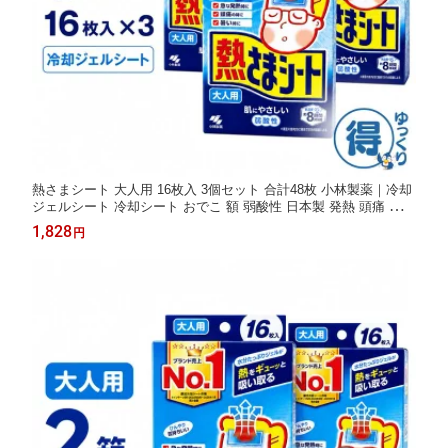
熱さまシート 大人用 16枚入 3個セット 合計48枚 小林製薬｜冷却
ジェルシート 冷却シート おでこ 額 弱酸性 日本製 発熱 頭痛 歯痛
寝苦しい夜 暑い日 ひんやり 冷えピタ 夏 常備 防災 備蓄 まとめ買
1,828
円
い ストック 送料無料 【ゆっくりお得便】