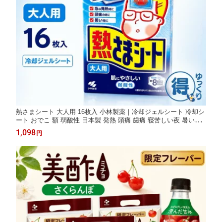
熱さまシート 大人用 16枚入 小林製薬｜冷却ジェルシート 冷却シ
ート おでこ 額 弱酸性 日本製 発熱 頭痛 歯痛 寝苦しい夜 暑い日
ひんやり 冷えピタ 夏 常備 防災 備蓄 救急箱 家族用 介護 まとめ
1,098
円
買い ストック 睡眠 送料無料 【ゆっくりお得便】