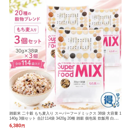
雑穀米 二十穀 もち麦入り スーパーフードミックス 38袋 大容量 1
140g 3個セット 合計114袋 3420g 20種 雑穀 個包装 炊飯用 白米に
混ぜるだけ 水洗い不要 もちもち お弁当 おにぎり 発芽玄米 コス
6,380
円
トコ まとめ買い 送料無料 【ゆっくりお得便】