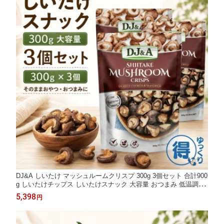
DJ&A しいたけ マッシュルームクリスプ 300g 3個セット 合計900
g しいたけチップス しいたけスナック 大容量 おつまみ 低温調理
サクサク プラントベース きのこ 野菜チップス アレンジ だし 家
5,398
円
飲み おやつ コストコ 送料無料 【ゆっくりお得便】