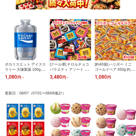
ポカリスエット アイスス
[クール便] チロルチョコ
[約40袋] ハリボー ミニ
ラリー 大塚製薬 100g 10
バラエティ アソート 個
ゴールドベア 450g 約40
00円ポッキリ送料無料
包装 お菓子 詰め合わせ
袋 定番フレーバー 人気
1,080
3,480
1,080
円
～
円
～
円
お買い物マラソン 熱中症
ギフト プレゼント お買
個包装 シェアパック ギ
対策 アイスラリー 凍ら
い物マラソン 1000円ポ
フト 詰め合わせ 1000円
せるポカリ
ッキリ 送料無料
ポッキリ
更新日
：
08/07
（07/31〜08/06集計）