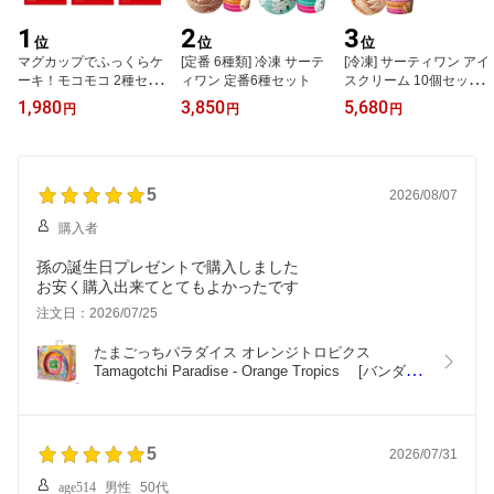
1
2
3
位
位
位
マグカップでふっくらケ
[定番 6種類] 冷凍 サーテ
[冷凍] サーティワン アイ
ーキ！モコモコ 2種セッ
ィワン 定番6種セット
スクリーム 10個セット 5
ト6袋 バニラ チョコ 永谷
種類 [各2個] アソートセ
1,980
3,850
5,680
円
円
円
園 管理NC2026072503
ット ギフト 贈り物
5
2026/08/07
購入者
孫の誕生日プレゼントで購入しました
お安く購入出来てとてもよかったです
注文日：2026/07/25
たまごっちパラダイス オレンジトロピクス  
Tamagotchi Paradise - Orange Tropics 　[バンダイ
(BANDAI)]　ST05212932071502
5
2026/07/31
age514
男性
50代