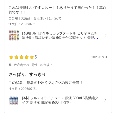
これは美味しいですよねー！！ありそうで無かった！！革命
的です！！
自分用｜実用品・普段使い｜はじめて
注文日：2026/07/21
[予約] 8月 日清 冷しカップヌードル ピリ辛キムチ
味 6個＋鶏塩レモン味 6個 合計12個セット 管理
NC0715293201
5
2026/07/31
放浪者9524
男性
70代以上
さっぱり、すっきり
この猛暑、酷暑の外出やスポ?ツの後に最適！
注文日：2026/07/21
[3本] ソルティライチベース 原液 500ml 5倍濃縮タ
イプ 割り液 濃縮液 (500ml×3本)