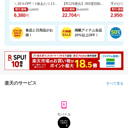
＼30％OFF！1食あたり133円／エコ梱包！パックご飯 180g×48食
【R129適合】360度回転式 チャイルドシート ISOFIX対応 新生児から12歳まで
9,180円
25,800円
3,
割引価格
割引価格
割引価格
6,380
22,704
2,950
円
円
円
食品と日用品がお
掲載アイテム全品
日
得！
20%以上OFF！
ポ
楽天のサービス
すべて見る
モバイル