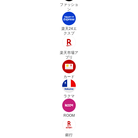
ファッショ
ン
楽天24エ
クスプ
楽天市場ア
プリ
カード
ラクマ
ROOM
銀行