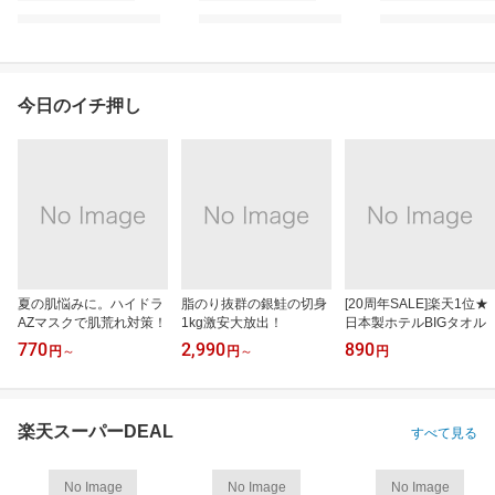
今日のイチ押し
夏の肌悩みに。ハイドラ
脂のり抜群の銀鮭の切身
[20周年SALE]楽天1位★
AZマスクで肌荒れ対策！
1kg激安大放出！
日本製ホテルBIGタオル
770
2,990
890
円
～
円
～
円
楽天スーパーDEAL
すべて見る
No Image
No Image
No Image