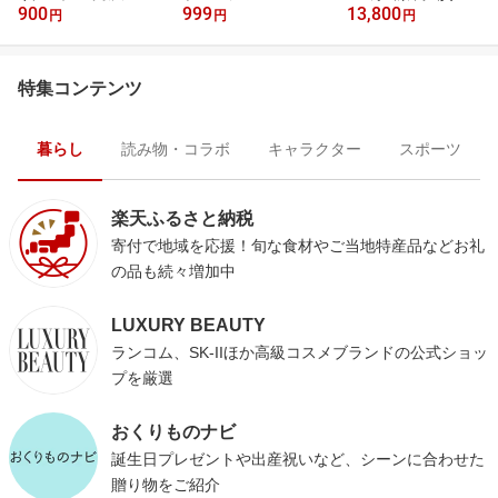
900
999
13,800
FF
円
円
円
特集コンテンツ
暮らし
読み物・コラボ
キャラクター
スポーツ
楽天ふるさと納税
寄付で地域を応援！旬な食材やご当地特産品などお礼
の品も続々増加中
LUXURY BEAUTY
ランコム、SK-IIほか高級コスメブランドの公式ショッ
プを厳選
おくりものナビ
誕生日プレゼントや出産祝いなど、シーンに合わせた
贈り物をご紹介