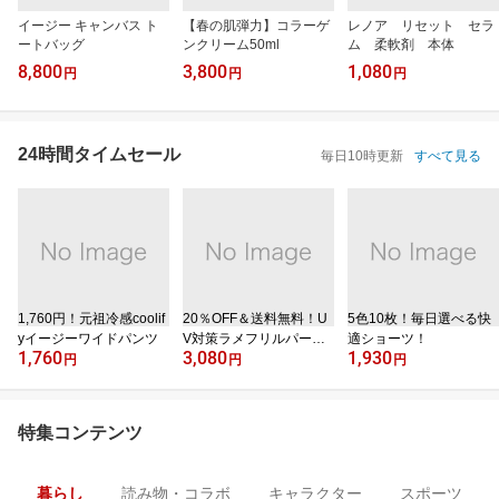
イージー キャンバス ト
【春の肌弾力】コラーゲ
レノア リセット セラ
ートバッグ
ンクリーム50ml
ム 柔軟剤 本体
8,800
3,800
1,080
円
円
円
24時間タイムセール
毎日10時更新
すべて見る
1,760円！元祖冷感coolif
20％OFF＆送料無料！U
5色10枚！毎日選べる快
yイージーワイドパンツ
V対策ラメフリルパーカ
適ショーツ！
1,760
3,080
1,930
ー
円
円
円
特集コンテンツ
暮らし
読み物・コラボ
キャラクター
スポーツ