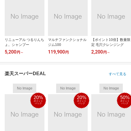
リニューアル つるりんち
マルチファンクショナル
【ポイント10倍】数量限
ょ。シャンプー
ジム100
定 毛穴クレンジング
5,200
119,900
2,200
円
～
円
円
～
楽天スーパーDEAL
すべて見る
No Image
No Image
No Image
20%
20%
50%
ポイント
ポイント
ポイント
バック
バック
バック