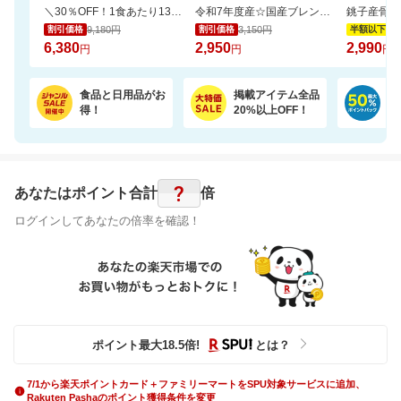
＼30％OFF！1食あたり133円／エコ梱包！パックご飯 180g×48食
令和7年度産☆国産ブレンド米5kgがお買い得！【楽天オリジナル】
9,180円
3,150円
5,
割引価格
割引価格
半額以下
6,380
2,950
2,990
円
円
円
食品と日用品がお
掲載アイテム全品
日
得！
20%以上OFF！
ポ
?
あなたはポイント
合計
倍
ログインしてあなたの倍率を確認！
ポイント最大
18.5
倍
!
とは？
7/1から楽天ポイントカード＋ファミリーマートをSPU対象サービスに追加、
Rakuten Pashaのポイント獲得条件を変更