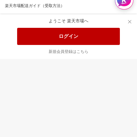
楽天市場配送ガイド（受取方法）
楽天にお店を開きませんか？
ようこそ 楽天市場へ
楽天ショッピングサービスご利用規約
ログイン
ページ内容・広告に関するご意見はこちら
新規会員登録はこちら
楽天クラッチ募金
Rakuten Ichiba English Guide
ご利用ガイド
ヘルプ
ログイン
8/16(日)メンテナンス実施のお知らせ
プラットフォームの透明性及び公正性の向上に関する取り組み