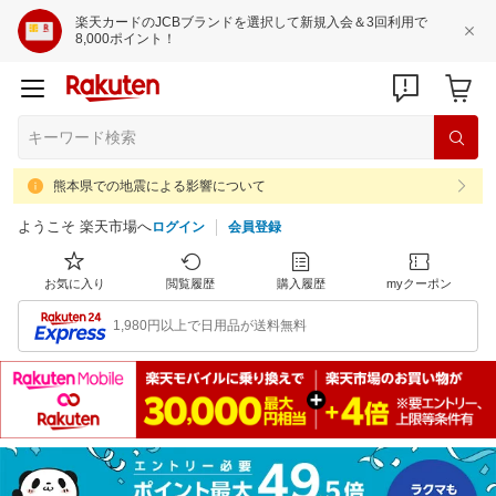
楽天カードのJCBブランドを選択して新規入会＆3回利用で
8,000ポイント！
熊本県での地震による影響について
ようこそ 楽天市場へ
ログイン
会員登録
お気に入り
閲覧履歴
購入履歴
myクーポン
1,980円以上で日用品が送料無料