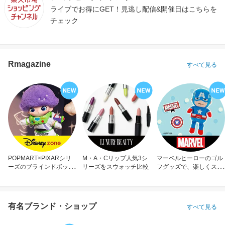
ライブでお得にGET！見逃し配信&開催日はこちらを
チェック
Rmagazine
すべて見る
POPMART×PIXARシリ
M・A・Cリップ人気3シ
マーベルヒーローのゴル
ーズのブラインドボック
リーズをスウォッチ比較
フグッズで、楽しくスコ
ス
アアップ！
有名ブランド・ショップ
すべて見る