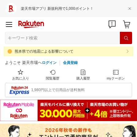
楽天市場アプリ 新規利用で1,000ポイント！
熊本県での地震による影響について
ようこそ 楽天市場へ
ログイン
会員登録
お気に入り
閲覧履歴
購入履歴
myクーポン
1,980円以上で日用品が送料無料