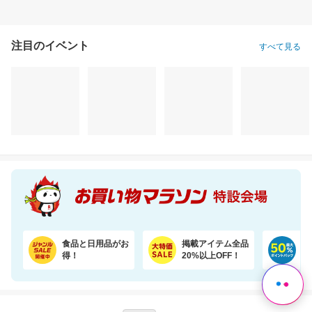
注目のイベント
すべて見る
食品と日用品がお
掲載アイテム全品
日
得！
20%以上OFF！
ポ