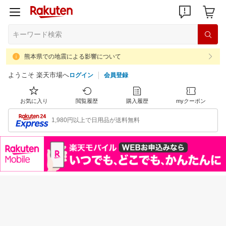
熊本県での地震による影響について
ようこそ 楽天市場へ
ログイン
会員登録
お気に入り
閲覧履歴
購入履歴
myクーポン
1,980円以上で日用品が送料無料