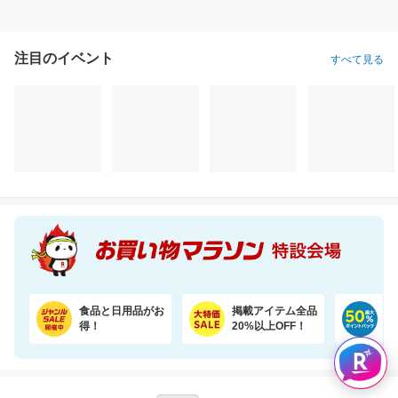
食品と日用品がお
掲載アイテム全品
日
得！
20%以上OFF！
ポ
あなたはポイント
合計
倍