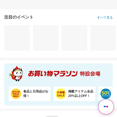
注目のイベント
すべて見る
食品と日用品がお
掲載アイテム全品
日
得！
20%以上OFF！
ポ