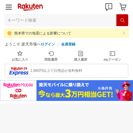
熊本県での地震による影響について
ようこそ 楽天市場へ
ログイン
会員登録
お気に入り
閲覧履歴
購入履歴
myクーポン
1,980円以上で日用品が送料無料