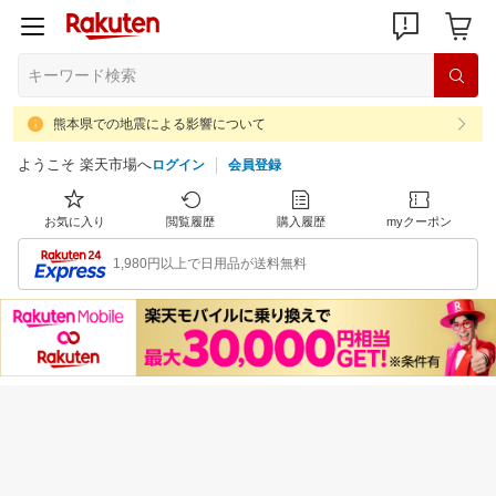
熊本県での地震による影響について
ようこそ 楽天市場へ
ログイン
会員登録
お気に入り
閲覧履歴
購入履歴
myクーポン
1,980円以上で日用品が送料無料