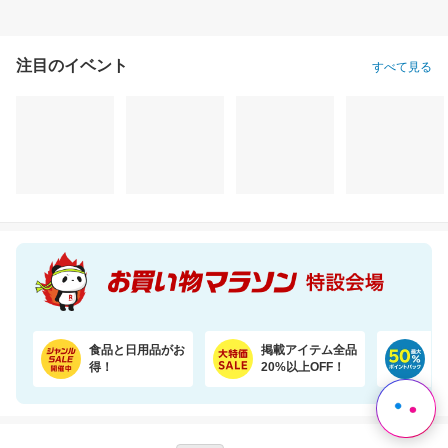
注目のイベント
すべて見る
食品と日用品がお
掲載アイテム全品
日
得！
20%以上OFF！
ポ