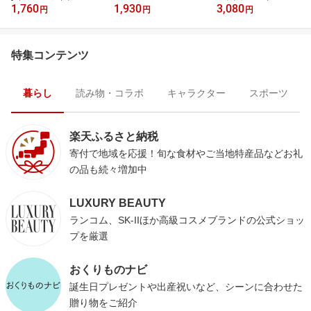
1,760
1,930
3,080
ー
円
円
円
特集コンテンツ
暮らし
読み物・コラボ
キャラクター
スポーツ
楽天ふるさと納税
寄付で地域を応援！旬な食材やご当地特産品などお礼
の品も続々増加中
LUXURY BEAUTY
ランコム、SK-IIほか高級コスメブランドの公式ショッ
プを厳選
おくりものナビ
誕生日プレゼントや出産祝いなど、シーンに合わせた
贈り物をご紹介