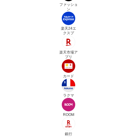
ファッショ
ン
楽天24エ
クスプ
楽天市場ア
プリ
カード
ラクマ
ROOM
銀行