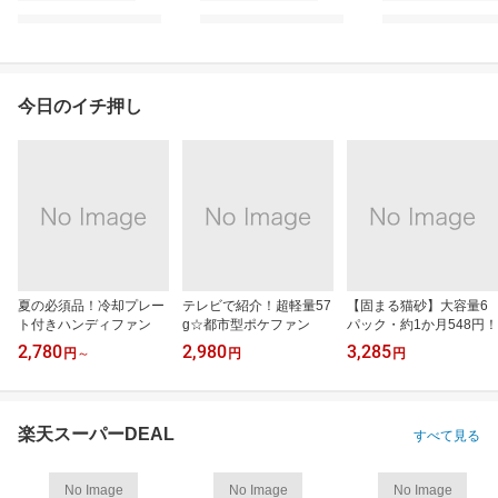
今日のイチ押し
夏の必須品！冷却プレー
テレビで紹介！超軽量57
【固まる猫砂】大容量6
ト付きハンディファン
g☆都市型ポケファン
パック・約1か月548円！
2,780
2,980
3,285
円
～
円
円
楽天スーパーDEAL
すべて見る
No Image
No Image
No Image