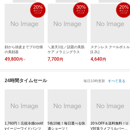
20%
30%
20%
ポイント
ポイント
ポイント
バック
バック
バック
顔から頭皮までプロ仕様
＼楽天1位／話題の美肌
ステンレス クールボトル
の美顔器
ケア メラニングラス
[1.2L]
49,800
7,700
4,640
円
～
円
円
24時間タイムセール
毎日10時更新
すべて見る
1,760円！元祖冷感coolif
5色10枚！毎日選べる快
20％OFF＆送料無料！U
yイージーワイドパンツ
適ショーツ！
V対策ラメフリルパーカ