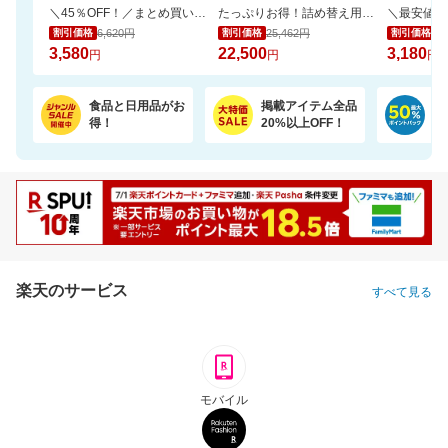
＼45％OFF！／まとめ買いに！ペーパータオル 5パック×6個セット
たっぷりお得！詰め替え用ペレッティー10L 超大容量BOX ペット消臭スプレーおまけ付き
6,620円
25,462円
3,
割引価格
割引価格
割引価格
3,580
22,500
3,180
円
円
円
食品と日用品がお
掲載アイテム全品
日
得！
20%以上OFF！
ポ
楽天のサービス
すべて見る
モバイル