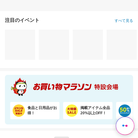
注目のイベント
すべて見る
食品と日用品がお
掲載アイテム全品
日
得！
20%以上OFF！
ポ