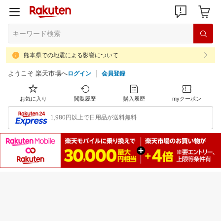
熊本県での地震による影響について
ようこそ 楽天市場へ
ログイン
会員登録
お気に入り
閲覧履歴
購入履歴
myクーポン
1,980円以上で日用品が送料無料