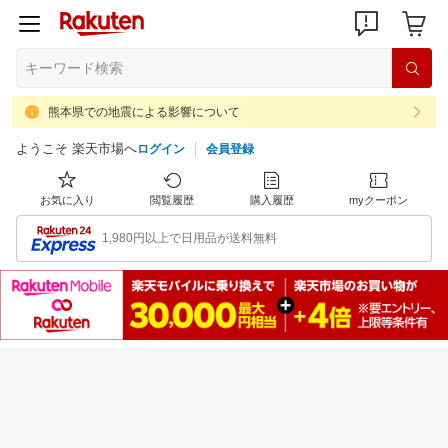
熊本県での地震による影響について
ようこそ 楽天市場へ
ログイン
会員登録
お気に入り
閲覧履歴
購入履歴
myクーポン
1,980円以上で日用品が送料無料