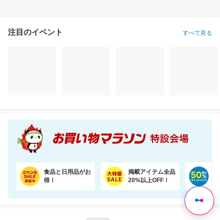
注目のイベント
すべて見る
令和7年度産☆国産ブレンド米5kgがお買い得！【楽天オリジナル】
【期間限定★半額以下セール】 大人気『二十五雑穀米450g』が1,500円⇒699円！
3,150円
1,500円
6,
割引価格
半額以下
割引価格
2,950
699
3,200
円
円
円