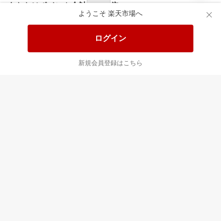
食品と日用品がお
掲載アイテム全品
日
得！
20%以上OFF！
ポ
ようこそ 楽天市場へ
ログイン
あなたはポイント
合計
倍
新規会員登録はこちら
最近チェックした商品
すべて見る