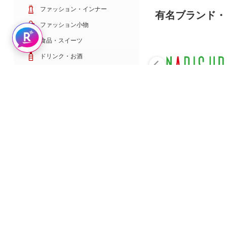
ファッション・インナー
有名ブランド・
ファッション小物
Rakuten AIで探す
食品・スイーツ
ドリンク・お酒
日用雑貨・キッチン用品
コスメ・健康・医薬品
キッズ・ベビー・玩具
家電・TV・カメラ
PC・スマホ・通信
スポーツ・ゴルフ
車・バイク
インテリア・寝具・収納
ペット・花・DIY工具
サービス・リフォーム