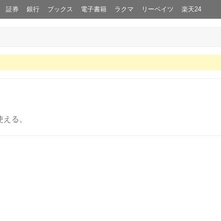
証券
銀行
ブックス
電子書籍
ラクマ
リーベイツ
楽天24
使える。