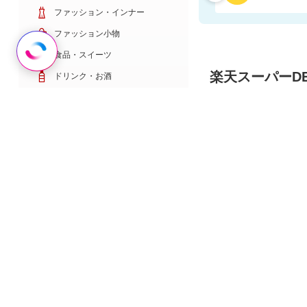
ファッション・インナー
ファッション小物
Rakuten AIで探す
食品・スイーツ
楽天スーパーDE
ドリンク・お酒
日用雑貨・キッチン用品
コスメ・健康・医薬品
キッズ・ベビー・玩具
家電・TV・カメラ
有名ブランド・
PC・スマホ・通信
スポーツ・ゴルフ
車・バイク
インテリア・寝具・収納
ペット・花・DIY工具
サービス・リフォーム