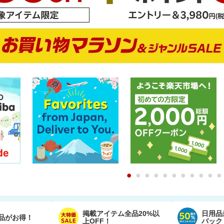
0
1
2
3
4
5
6
7
8
9
掲載アイテム全品20%以
日用品
品がお得！
上OFF！
バック