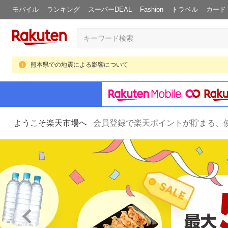
モバイル
ランキング
スーパーDEAL
Fashion
トラベル
カード
熊本県での地震による影響について
ようこそ楽天市場へ
会員登録で楽天ポイントが貯まる、