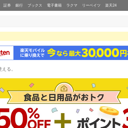
証券
銀行
ブックス
電子書籍
ラクマ
リーベイツ
楽天24
使える。