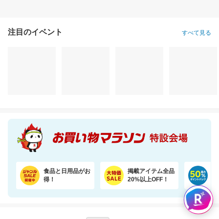
注目のイベント
すべて見る
食品と日用品がお
掲載アイテム全品
日
得！
20%以上OFF！
ポ