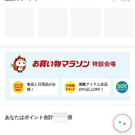
注目のイベント
すべて見る
＼最安値挑戦／1500万枚売れてる★ふかふかホテルバスタオル2枚セットが20周年SALE！
SNSで話題！めくれる小物ポーチ★本のようにパラパラめくれて、見やすく整理収納♪
3,600円
2,280円
2,
割引価格
割引価格
割引価格
3,180
1,710
1,936
円
円
円