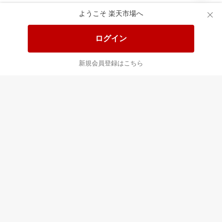
食品と日用品がお
掲載アイテム全品
日
得！
20%以上OFF！
ポ
ようこそ 楽天市場へ
ログイン
あなたはポイント
合計
倍
新規会員登録はこちら
最近チェックした商品
すべて見る