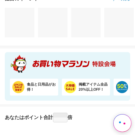
注目のイベント
すべて見る
食品と日用品がお
掲載アイテム全品
日
得！
20%以上OFF！
ポ