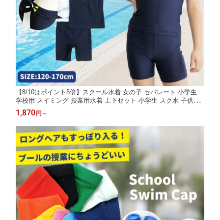
【8/10はポイント5倍】スクール水着 女の子 セパレート 小学生
学校用 スイミング 授業用水着 上下セット 小学生 スク水 子供用
学校用 120 130 140 150 160 170 学校 競泳 水泳 授業用 スイミン
1,870
円
～
グ 水泳教室 幼児 女子 865647 小学校 送料無料 子供服 プール