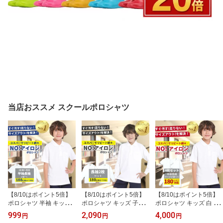
当店おススメ スクールポロシャツ
【8/10はポイント5倍】
【8/10はポイント5倍】
【8/10はポイント5倍】
ポロシャツ 半袖 キッズ
ポロシャツ キッズ 子供
ポロシャツ キッズ 白 小
長袖 スクールポロシャツ
長袖 長袖2枚セット 子ど
学生 (サイズ 袖丈を選べ
999
2,090
4,000
円
円
円
木原商店 学校用 ポロシ
も 子供 こども 子供服 無
る4枚セット) 子ども 子