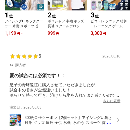
1
2
3
位
位
位
アイシングU ネッククー
ポロシャツ 半袖 キッズ
ピコトレ ソニック 暗算
ラー 氷嚢 スポーツ 首 正
長袖 スクールポロシャツ
トレーニング ゲーム 子
規品 暑さ対策 グッズ 屋
木原商店 学校用 ポロシ
供 キッズ クリスマス こ
1,199
999
3,300
円
～
円
円
外 子供 氷のう 熱中症対
ャツ 学生服 子供服 白 無
ども 暗算ドリル 四則計
策 アイシング u 冷感 キ
地 ノーアイロン 吸汗速
算用 ゲーム 知育玩具 計
ッズ 大人 野球 アイスネ
乾 通学 小学生 男の子 女
算ドリル 勉強 算数 足し
ックリング ハンズフリー
の子 2枚購入専用 オール
算 引き算 掛け算 ホワイ
部活 中学生 屋外 ブラッ
5
シーズン 新学期 入学 保
ト ミント バイオレット
2026/08/10
ク 甲子園 icingu 冷却 カ
育園 小学校 鹿の子 100
SONIC GS-1139 小学生
購入者
バー ネイビー
～180cm
夏の試合には必須です！！
息子の野球遠征に購入させていただきましたが、
試合中の暑さが全然違いました！
凍らせて持って行き、溶けたら氷を入れてまた冷たいので、
ずっとクールダウンできます。
さらに表示
遠征に持って行くには少し嵩張りましたが、持って行ってよ
注文日：2026/08/03
かったなと大変満足です！
400円OFFクーポン【2個セット】アイシングU 暑さ
対策 グッズ 屋外 子供 氷嚢  氷のう スポーツ 首 熱
中症対策 アイシング u ネッククーラー 冷感 首に巻