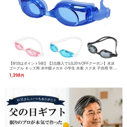
【8/10はポイント5倍】【2点購入で1点20％OFFクーポン】水泳
ゴーグル キッズ用 水中眼メガネ 小学生 水着 スク水 子供用 学校
用 学校 競泳 水泳 授業用 スクール水着 男の子 女の子 小学校 85
1,398
円
6500