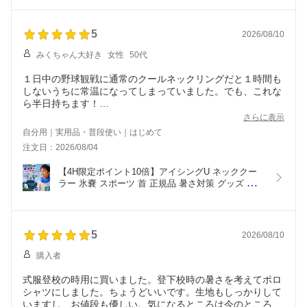
く キッズ 大人 野球 アイスネックリング ハンズフ
リー 部活 中学生 屋外 ブラック 甲子園 icingu 冷却 
ブルー 正規品
5
2026/08/10
みくちゃん大好き
女性
50代
１日中の野球観戦に通常のクールネックリングだと１時間も
しないうちに常温になってしまっていました。でも、これな
ら半日持ちます！
とても重宝しています。
さらに表示
早く買えば良かったと思っています。
自分用｜実用品・普段使い｜はじめて
注文日：2026/08/04
【4H限定ポイント10倍】アイシングU ネッククー
ラー 氷嚢 スポーツ 首 正規品 暑さ対策 グッズ 屋外 
子供 氷のう  熱中症対策 アイシング u 冷感  キッズ 
大人 野球 アイスネックリング ハンズフリー 部活 
中学生 屋外 ブラック 甲子園 icingu 冷却 カバー ネ
イビー
5
2026/08/10
購入者
式服登校の時用に買いました。登下校時の暑さを考えてポロ
シャツにしました。ちょうどいいです。生地もしっかりして
いますし、お値段も優しい。気になるところは今のところ無