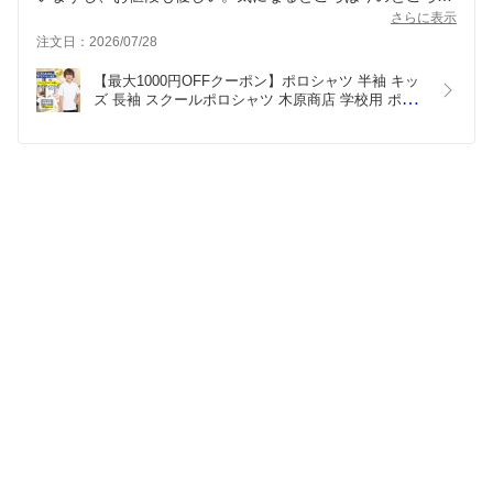
いです。
さらに表示
注文日：2026/07/28
【最大1000円OFFクーポン】ポロシャツ 半袖 キッ
ズ 長袖 スクールポロシャツ 木原商店 学校用 ポロ
シャツ 学生服 子供服 白 無地 ノーアイロン 吸汗速
乾 通学 小学生 男の子 女の子 2枚購入専用 オール
シーズン 新学期 入学 保育園 小学校 鹿の子 100～
180cm