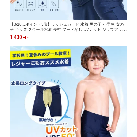
【8/10はポイント5倍】ラッシュガード 水着 男の子 小学生 女の
子 キッズ スクール水着 長袖 フードなし UVカット ジップアップ
中学生 水着 スク水 子供 学校用 120 130 140 150 160 170 学校 競
1,430
円
～
泳 水泳 授業用 スクール用水着 幼児 男子 女子 小学校 855479