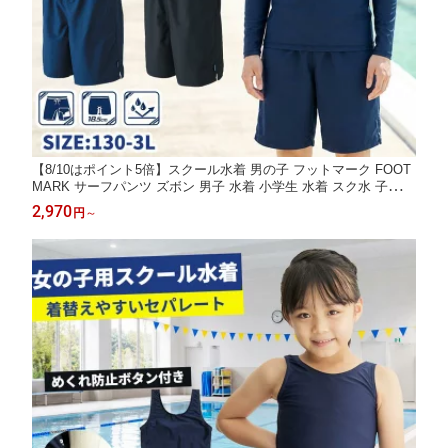
【8/10はポイント5倍】スクール水着 男の子 フットマーク FOOT
MARK サーフパンツ ズボン 男子 水着 小学生 水着 スク水 子供用
学校用 中学生 高校生 大人用 高学年 小学校 こども 子供服 授業
2,970
円
～
送料無料 130 140 S M L LL 3L 送料無料 海パン 学校対応 スクー
ル対応