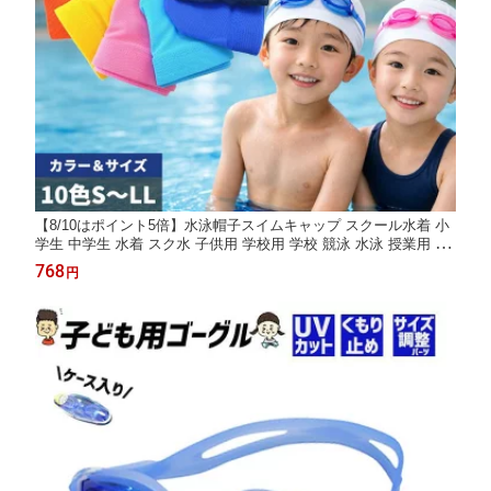
【8/10はポイント5倍】水泳帽子スイムキャップ スクール水着 小
学生 中学生 水着 スク水 子供用 学校用 学校 競泳 水泳 授業用 ス
クール用水着 男女兼用 幼児 女子 女の子 水着通販 学生服 紺色 小
768
円
学生 小学校 男の子 キッズ こども 子供服 送料無料