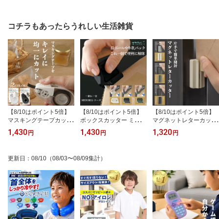
ャツ 学生服 子供服 白 無
地 子供服 男の子 女の子
供 こども 子供服 無地 子
地 ノーアイロン 吸汗速
鹿の子 白 無地 男女兼用
供服 男の子 女の子 ポロ
乾 通学 小学生 男の子 女
制服 通販 学生服 ポロシ
シャツ 白 無地 男女兼用
コチラもあったらうれしい生活雑貨
の子 2枚購入専用 オール
ャツ シャツ スクール 通
制服 学生服 ポロシャツ
シーズン 新学期 入学 保
学 小学生 学校用 通販 学
シャツ スクールシャツ
育園 小学校 鹿の子 100
生服 小学校 白 送料無料
通学 小学生 学校用 学生
～180cm
おしゃれ
服 小学校 白
【8/10はポイント5倍】
【8/10はポイント5倍】
【8/10はポイント5倍】
マスキングテープカッタ
ボックスカッター ミドリ
マグネットレターカッタ
ー ミドリ クイックカッ
ダンボールカッター マグ
ー(49736006) midori シ
1,430
1,430
1,320
円
円
円
ター マグネット マステ
ネット ダンボールカッタ
ンプル セラミック製 錆
カッター midori シンプル
ー 段ボール 牛乳パック
びにくい 封筒 開封カッ
キッチン周り 愛用品 便
解体 midori シンプル セ
ター 片手 一枚切り マグ
更新日
：
08/10
（08/03〜08/09集計）
利 一枚切り マグネット
ラミック製 錆びにくい
ネット内蔵 安全 ゴミが
内蔵 安全 ホワイト ブラ
マグネット内蔵 安全 ホ
出ない 冷蔵庫 文房具
ック 文房具
ワイト ブラック カーキ 3
5605006 35606006 文房
具