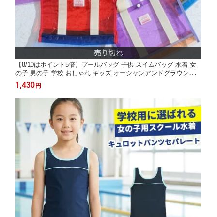
【8/10はポイント5倍】プールバッグ 子供 スイムバッグ 水着 女
の子 男の子 学校 おしゃれ キッズ オーシャンアンドグラウンド
OAHU ocean＆ground オーシャン＆グラウンド 水泳 小学生 幼稚
1,430
円
園 保育園 水泳バッグ スイミング ビニールバッグ 1515801