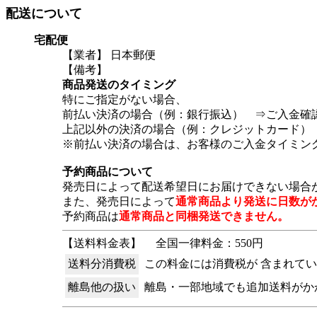
配送について
宅配便
【業者】 日本郵便
【備考】
商品発送のタイミング
特にご指定がない場合、
前払い決済の場合（例：銀行振込） ⇒ご入金確
上記以外の決済の場合（例：クレジットカード）
※前払い決済の場合は、お客様のご入金タイミン
予約商品について
発売日によって配送希望日にお届けできない場合
また、発売日によって
通常商品より発送に日数が
予約商品は
通常商品と同梱発送できません。
【送料料金表】
全国一律料金：550円
送料分消費税
この料金には消費税が 含まれて
離島他の扱い
離島・一部地域でも追加送料がか