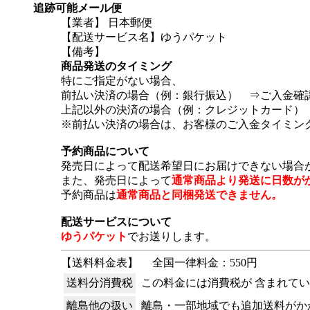
追跡可能メール便
【業者】 日本郵便
【配送サービス名】ゆうパケット
【備考】
商品発送のタイミング
特にご指定がない場合、
前払い決済の場合（例：銀行振込） ⇒ご入金確
上記以外の決済の場合（例：クレジットカード）
※前払い決済の場合は、お客様のご入金タイミン
予約商品について
発売日によって配送希望日にお届けできない場合
また、発売日によって
通常商品より発送に日数が
予約商品は
通常商品と同梱発送できません。
配送サービスについて
ゆうパケット
でお送りします。
【送料料金表】
全国一律料金：550円
送料分消費税
この料金には消費税が 含まれて
離島他の扱い
離島・一部地域でも追加送料がか