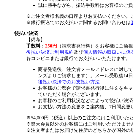
誠に勝手ながら、振込手数料はお客様のご負
※ご注文者様名義の口座よりお支払いください。
※銀行振込でのお支払いに関するお問い合わせは
後払い決済
【備考】
手数料：
250円
（請求書発行料）をお客様にご負担
後払い決済ご利用規約
及び
個人情報の取扱いに係
各コンビニまたは銀行でお支払いいただけます。
商品発送後、注文者メールアドレスに対して
ンズよりご請求します）。メール受取後14
後払い決済でのお支払い方法
お客様のご都合で請求書発行後に注文をキャ
ていただく場合がございます。
お客様のご利用状況などによって後払い決済
お支払い方法の変更をご案内後、7日間変更
※54,000円（税込）以上のご注文にはご利用いた
※楽天会員以外のお客様にはご利用いただけませ
※注文者またはお届け先住所のどちらかが国外の